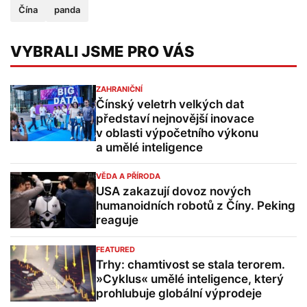
Čína
panda
VYBRALI JSME PRO VÁS
ZAHRANIČNÍ
Čínský veletrh velkých dat
představí nejnovější inovace
v oblasti výpočetního výkonu
a umělé inteligence
VĚDA A PŘÍRODA
USA zakazují dovoz nových
humanoidních robotů z Číny. Peking
reaguje
FEATURED
Trhy: chamtivost se stala terorem.
»Cyklus« umělé inteligence, který
prohlubuje globální výprodeje