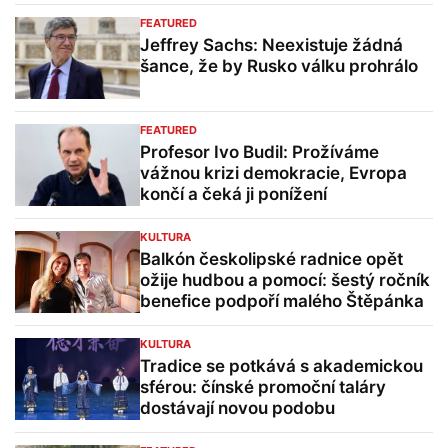
FEATURED
Jeffrey Sachs: Neexistuje žádná
šance, že by Rusko válku prohrálo
FEATURED
Profesor Ivo Budil: Prožíváme
vážnou krizi demokracie, Evropa
končí a čeká ji ponížení
KULTURA
Balkón českolipské radnice opět
ožije hudbou a pomocí: šestý ročník
benefice podpoří malého Štěpánka
KULTURA
Tradice se potkává s akademickou
sférou: čínské promoční taláry
dostávají novou podobu