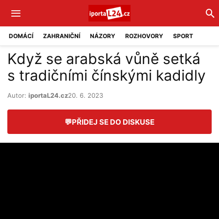
DOMÁCÍ
ZAHRANIČNÍ
NÁZORY
ROZHOVORY
SPORT
Když se arabská vůně setká
s tradičními čínskými kadidly
Autor:
iportaL24.cz
20. 6. 2023
💬
PŘIDEJ SE DO DISKUSE