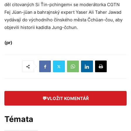
děl citovaných Si Ťin-pchingem« se moderátorka CGTN
Fej Jüan-jüan a bahrajnský expert Yaser Ali Taher Jawad
vydávají do východního čínského města Čchüan-čou, aby
objevili historii kadidla Jung-čchun.
(pr)
💬
VLOŽIT KOMENTÁŘ
Témata