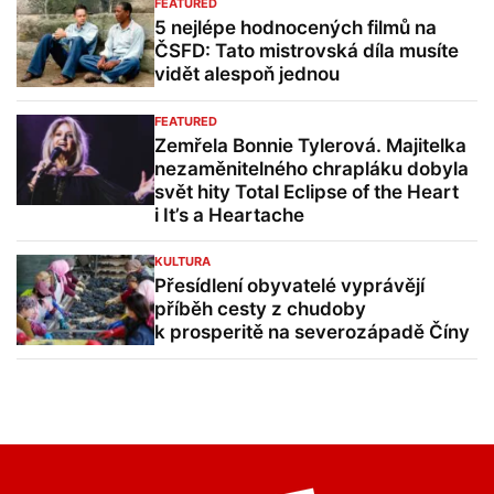
FEATURED
5 nejlépe hodnocených filmů na
ČSFD: Tato mistrovská díla musíte
vidět alespoň jednou
FEATURED
Zemřela Bonnie Tylerová. Majitelka
nezaměnitelného chrapláku dobyla
svět hity Total Eclipse of the Heart
i It’s a Heartache
KULTURA
Přesídlení obyvatelé vyprávějí
příběh cesty z chudoby
k prosperitě na severozápadě Číny