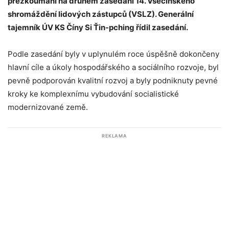
přezkoumání na druhém zasedání 14. Všečínského
shromáždění lidových zástupců (VSLZ). Generální
tajemník ÚV KS Číny Si Ťin-pching řídil zasedání.
Podle zasedání byly v uplynulém roce úspěšně dokončeny
hlavní cíle a úkoly hospodářského a sociálního rozvoje, byl
pevně podporován kvalitní rozvoj a byly podniknuty pevné
kroky ke komplexnímu vybudování socialistické
modernizované země.
REKLAMA