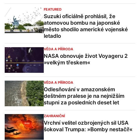
FEATURED
Suzuki oficiálně prohlásil, že
atomovou bombu na japonské
město shodilo americké vojenské
letadlo
VĚDA A PŘÍRODA
NASA obnovuje život Voyageru 2
»velkým třeskem«
VĚDA A PŘÍRODA
Odlesňování v amazonském
deštném pralese je na nejnižším
stupni za posledních deset let
ZAHRANIČNÍ
Vrchní velitel ozbrojených sil USA
šokoval Trumpa: »Bomby nestačí!«