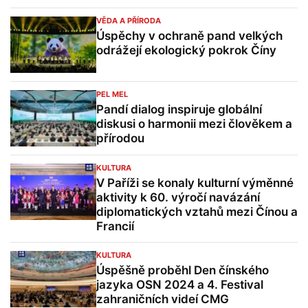
VĚDA A PŘÍRODA
Úspěchy v ochraně pand velkých
odrážejí ekologický pokrok Číny
PEL MEL
Pandí dialog inspiruje globální
diskusi o harmonii mezi člověkem a
přírodou
KULTURA
V Paříži se konaly kulturní výměnné
aktivity k 60. výročí navázání
diplomatických vztahů mezi Čínou a
Francií
KULTURA
Úspěšně proběhl Den čínského
jazyka OSN 2024 a 4. Festival
zahraničních videí CMG