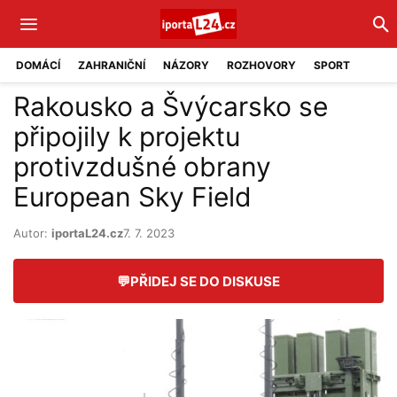
DOMÁCÍ
ZAHRANIČNÍ
NÁZORY
ROZHOVORY
SPORT
Rakousko a Švýcarsko se
připojily k projektu
protivzdušné obrany
European Sky Field
Autor:
iportaL24.cz
7. 7. 2023
💬
PŘIDEJ SE DO DISKUSE