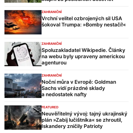
ZAHRANIČNÍ
Vrchní velitel ozbrojených sil USA
šokoval Trumpa: »Bomby nestačí!«
ZAHRANIČNÍ
Spoluzakladatel Wikipedie. Články
na webu byly upraveny americkou
agenturou
ZAHRANIČNÍ
Noční můra v Evropě: Goldman
Sachs vidí prázdné sklady
a nedostatek nafty
FEATURED
Neuvěřitelný vývoj: tajný ukrajinský
plán »Zabij lučištníka« se zhroutil,
Iskandery zničily Patrioty