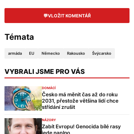
💬
VLOŽIT KOMENTÁŘ
Témata
armáda
EU
Německo
Rakousko
Švýcarsko
VYBRALI JSME PRO VÁS
DOMÁCÍ
Česko má měnit čas až do roku
2031, přestože většina lidí chce
střídání zrušit
NÁZORY
Zabít Evropu! Genocida bílé rasy
jede naplno