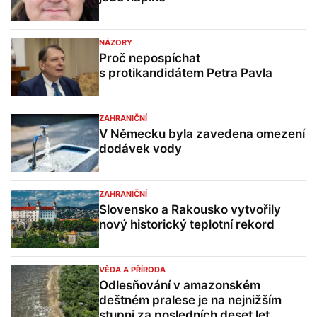
NÁZORY
Proč nepospíchat
s protikandidátem Petra Pavla
ZAHRANIČNÍ
V Německu byla zavedena omezení
dodávek vody
ZAHRANIČNÍ
Slovensko a Rakousko vytvořily
nový historický teplotní rekord
VĚDA A PŘÍRODA
Odlesňování v amazonském
deštném pralese je na nejnižším
stupni za posledních deset let