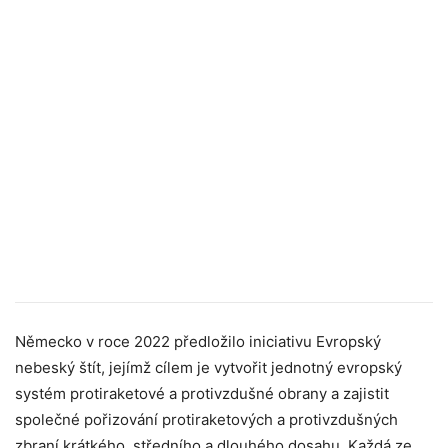
Německo v roce 2022 předložilo iniciativu Evropský
nebeský štít, jejímž cílem je vytvořit jednotný evropský
systém protiraketové a protivzdušné obrany a zajistit
společné pořizování protiraketových a protivzdušných
zbraní krátkého, středního a dlouhého dosahu. Každá ze