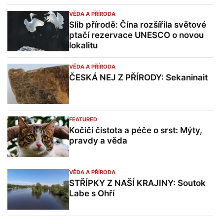
VĚDA A PŘÍRODA
Slib přírodě: Čína rozšířila světové
ptačí rezervace UNESCO o novou
lokalitu
VĚDA A PŘÍRODA
ČESKÁ NEJ Z PŘÍRODY: Sekaninait
FEATURED
Kočičí čistota a péče o srst: Mýty,
pravdy a věda
VĚDA A PŘÍRODA
STŘÍPKY Z NAŠÍ KRAJINY: Soutok
Labe s Ohří