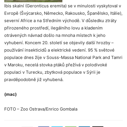
Ibis skalní (Geronticus eremita) se v minulosti vyskytoval v
Evropě (Švýcarsko, Německo, Rakousko, Španělsko, Itálie),
severní Africe a na Středním východě. V důsledku ztráty
přirozeného prostředí, ilegálního lovu a kladením
otrávených návnad došlo na mnoha místech k jeho
vyhubení. Koncem 20. století se objevily další hrozby –
používání insekticidů a elektrické vedení. 95 % světové
populace dnes žije v Souss-Massa National Park and Tamri
v Maroku, necelá stovka ptáků přežívá v polodivoké
populaci v Turecku, zbytková populace v Sýrii je
pravděpodobně již vyhubená.
(mac)
FOTO – Zoo Ostrava/Enrico Gombala