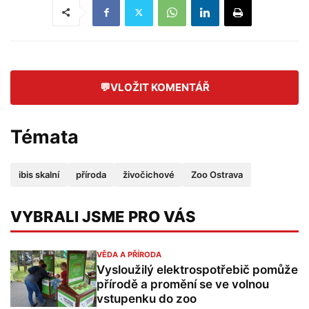
💬
VLOŽIT KOMENTÁŘ
Témata
ibis skalní
příroda
živočichové
Zoo Ostrava
VYBRALI JSME PRO VÁS
VĚDA A PŘÍRODA
Vysloužilý elektrospotřebič pomůže
přírodě a promění se ve volnou
vstupenku do zoo