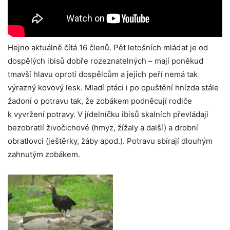
Hejno aktuálně čítá 16 členů. Pět letošních mláďat je od
dospělých ibisů dobře rozeznatelných – mají poněkud
tmavší hlavu oproti dospělcům a jejich peří nemá tak
výrazný kovový lesk. Mladí ptáci i po opuštění hnízda stále
žadoní o potravu tak, že zobákem podněcují rodiče
k vyvržení potravy. V jídelníčku ibisů skalních převládají
bezobratlí živočichové (hmyz, žížaly a další) a drobní
obratlovci (ještěrky, žáby apod.). Potravu sbírají dlouhým
zahnutým zobákem.