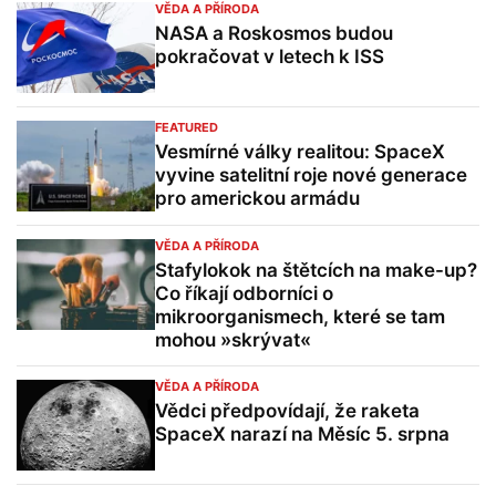
VĚDA A PŘÍRODA
NASA a Roskosmos budou
pokračovat v letech k ISS
FEATURED
Vesmírné války realitou: SpaceX
vyvine satelitní roje nové generace
pro americkou armádu
VĚDA A PŘÍRODA
Stafylokok na štětcích na make-up?
Co říkají odborníci o
mikroorganismech, které se tam
mohou »skrývat«
VĚDA A PŘÍRODA
Vědci předpovídají, že raketa
SpaceX narazí na Měsíc 5. srpna