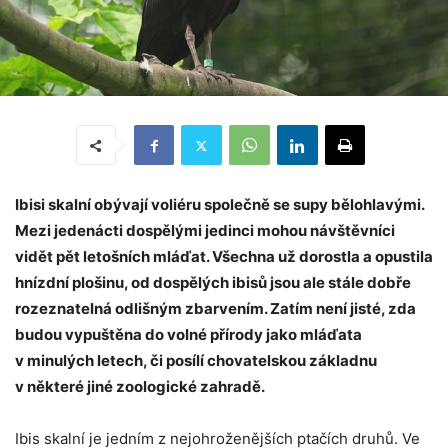
Ibisi skalní obývají voliéru společně se supy bělohlavými.
Mezi jedenácti dospělými jedinci mohou návštěvníci
vidět pět letošních mláďat. Všechna už dorostla a opustila
hnízdní plošinu, od dospělých ibisů jsou ale stále dobře
rozeznatelná odlišným zbarvením. Zatím není jisté, zda
budou vypuštěna do volné přírody jako mláďata
v minulých letech, či posílí chovatelskou základnu
v některé jiné zoologické zahradě.
Ibis skalní je jedním z nejohroženějších ptačích druhů. Ve