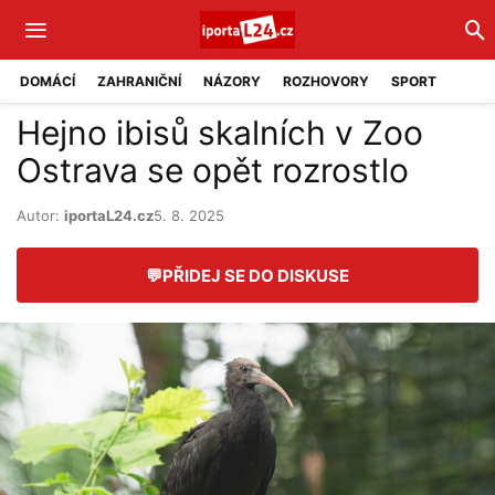
DOMÁCÍ
ZAHRANIČNÍ
NÁZORY
ROZHOVORY
SPORT
Hejno ibisů skalních v Zoo
Ostrava se opět rozrostlo
Autor:
iportaL24.cz
5. 8. 2025
💬
PŘIDEJ SE DO DISKUSE