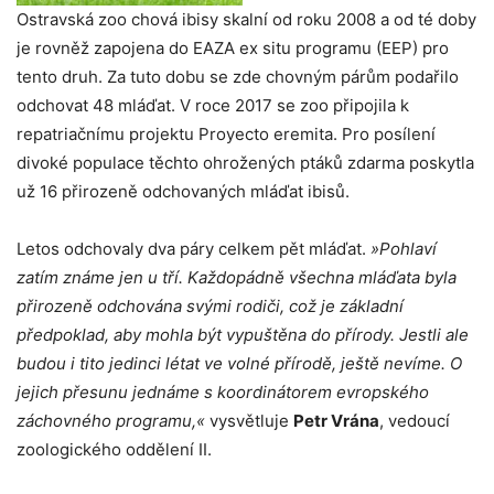
Ostravská zoo chová ibisy skalní od roku 2008 a od té doby
je rovněž zapojena do EAZA ex situ programu (EEP) pro
tento druh. Za tuto dobu se zde chovným párům podařilo
odchovat 48 mláďat. V roce 2017 se zoo připojila k
repatriačnímu projektu Proyecto eremita. Pro posílení
divoké populace těchto ohrožených ptáků zdarma poskytla
už 16 přirozeně odchovaných mláďat ibisů.
Letos odchovaly dva páry celkem pět mláďat.
»Pohlaví
zatím známe jen u tří. Každopádně všechna mláďata byla
přirozeně odchována svými rodiči, což je základní
předpoklad, aby mohla být vypuštěna do přírody. Jestli ale
budou i tito jedinci létat ve volné přírodě, ještě nevíme. O
jejich přesunu jednáme s koordinátorem evropského
záchovného programu,«
vysvětluje
Petr Vrána
, vedoucí
zoologického oddělení II.