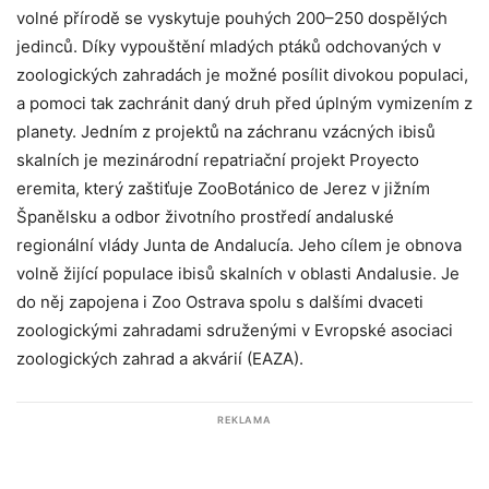
volné přírodě se vyskytuje pouhých 200–250 dospělých
jedinců. Díky vypouštění mladých ptáků odchovaných v
zoologických zahradách je možné posílit divokou populaci,
a pomoci tak zachránit daný druh před úplným vymizením z
planety. Jedním z projektů na záchranu vzácných ibisů
skalních je mezinárodní repatriační projekt Proyecto
eremita, který zaštiťuje ZooBotánico de Jerez v jižním
Španělsku a odbor životního prostředí andaluské
regionální vlády Junta de Andalucía. Jeho cílem je obnova
volně žijící populace ibisů skalních v oblasti Andalusie. Je
do něj zapojena i Zoo Ostrava spolu s dalšími dvaceti
zoologickými zahradami sdruženými v Evropské asociaci
zoologických zahrad a akvárií (EAZA).
REKLAMA