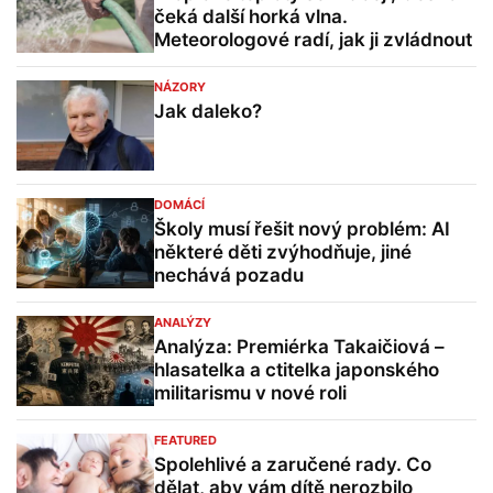
čeká další horká vlna.
Meteorologové radí, jak ji zvládnout
NÁZORY
Jak daleko?
DOMÁCÍ
Školy musí řešit nový problém: AI
některé děti zvýhodňuje, jiné
nechává pozadu
ANALÝZY
Analýza: Premiérka Takaičiová –
hlasatelka a ctitelka japonského
militarismu v nové roli
FEATURED
Spolehlivé a zaručené rady. Co
dělat, aby vám dítě nerozbilo