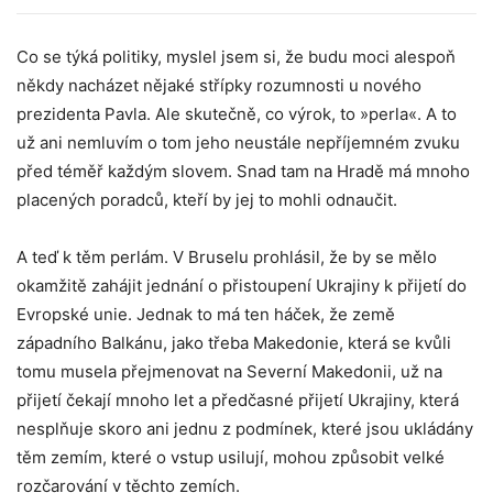
Co se týká politiky, myslel jsem si, že budu moci alespoň
někdy nacházet nějaké střípky rozumnosti u nového
prezidenta Pavla. Ale skutečně, co výrok, to »perla«. A to
už ani nemluvím o tom jeho neustále nepříjemném zvuku
před téměř každým slovem. Snad tam na Hradě má mnoho
placených poradců, kteří by jej to mohli odnaučit.
A teď k těm perlám. V Bruselu prohlásil, že by se mělo
okamžitě zahájit jednání o přistoupení Ukrajiny k přijetí do
Evropské unie. Jednak to má ten háček, že země
západního Balkánu, jako třeba Makedonie, která se kvůli
tomu musela přejmenovat na Severní Makedonii, už na
přijetí čekají mnoho let a předčasné přijetí Ukrajiny, která
nesplňuje skoro ani jednu z podmínek, které jsou ukládány
těm zemím, které o vstup usilují, mohou způsobit velké
rozčarování v těchto zemích.