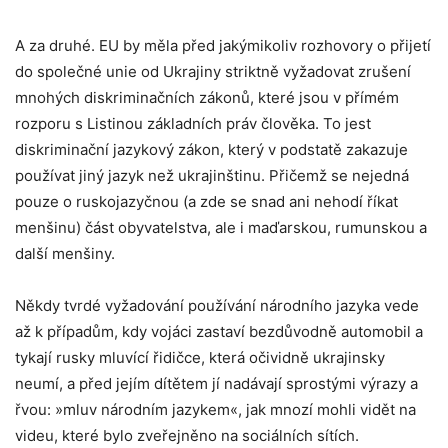
A za druhé. EU by měla před jakýmikoliv rozhovory o přijetí
do společné unie od Ukrajiny striktně vyžadovat zrušení
mnohých diskriminačních zákonů, které jsou v přímém
rozporu s Listinou základních práv člověka. To jest
diskriminační jazykový zákon, který v podstatě zakazuje
používat jiný jazyk než ukrajinštinu. Přičemž se nejedná
pouze o ruskojazyčnou (a zde se snad ani nehodí říkat
menšinu) část obyvatelstva, ale i maďarskou, rumunskou a
další menšiny.
Někdy tvrdé vyžadování používání národního jazyka vede
až k případům, kdy vojáci zastaví bezdůvodně automobil a
tykají rusky mluvící řidičce, která očividně ukrajinsky
neumí, a před jejím dítětem jí nadávají sprostými výrazy a
řvou: »mluv národním jazykem«, jak mnozí mohli vidět na
videu, které bylo zveřejněno na sociálních sítích.