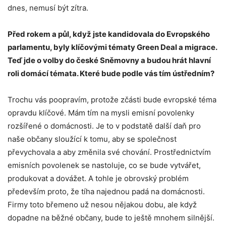
dnes, nemusí být zítra.
Před rokem a půl, když jste kandidovala do Evropského
parlamentu, byly klíčovými tématy Green Deal a migrace.
Teď jde o volby do české Sněmovny a budou hrát hlavní
roli domácí témata. Které bude podle vás tím ústředním?
Trochu vás poopravím, protože zčásti bude evropské téma
opravdu klíčové. Mám tím na mysli emisní povolenky
rozšířené o domácnosti. Je to v podstatě další daň pro
naše občany sloužící k tomu, aby se společnost
převychovala a aby změnila své chování. Prostřednictvím
emisních povolenek se nastoluje, co se bude vytvářet,
produkovat a dovážet. A tohle je obrovský problém
především proto, že tíha najednou padá na domácnosti.
Firmy toto břemeno už nesou nějakou dobu, ale když
dopadne na běžné občany, bude to ještě mnohem silnější.