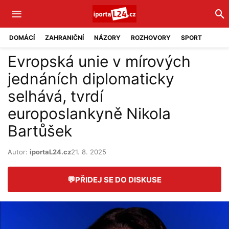
DOMÁCÍ
ZAHRANIČNÍ
NÁZORY
ROZHOVORY
SPORT
Evropská unie v mírových
jednáních diplomaticky
selhává, tvrdí
europoslankyně Nikola
Bartůšek
Autor:
iportaL24.cz
21. 8. 2025
💬
PŘIDEJ SE DO DISKUSE