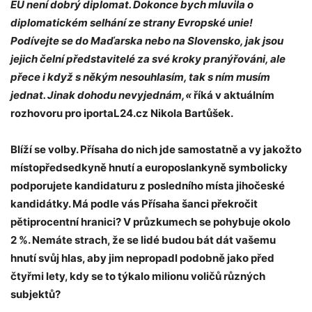
EU není dobrý diplomat. Dokonce bych mluvila o
diplomatickém selhání ze strany Evropské unie!
Podívejte se do Maďarska nebo na Slovensko, jak jsou
jejich čelní představitelé za své kroky pranýřováni, ale
přece i když s někým nesouhlasím, tak s ním musím
jednat. Jinak dohodu nevyjednám,«
říká v aktuálním
rozhovoru pro iportaL24.cz Nikola Bartůšek.
Blíží se volby. Přísaha do nich jde samostatně a vy jakožto
místopředsedkyně hnutí a europoslankyně symbolicky
podporujete kandidaturu z posledního místa jihočeské
kandidátky. Má podle vás Přísaha šanci překročit
pětiprocentní hranici? V průzkumech se pohybuje okolo
2 %. Nemáte strach, že se lidé budou bát dát vašemu
hnutí svůj hlas, aby jim nepropadl podobně jako před
čtyřmi lety, kdy se to týkalo milionu voličů různých
subjektů?