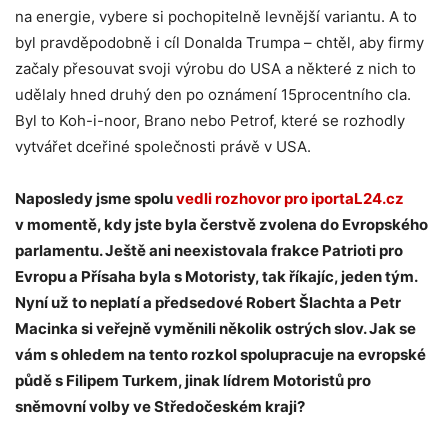
na energie, vybere si pochopitelně levnější variantu. A to
byl pravděpodobně i cíl Donalda Trumpa – chtěl, aby firmy
začaly přesouvat svoji výrobu do USA a některé z nich to
udělaly hned druhý den po oznámení 15procentního cla.
Byl to Koh-i-noor, Brano nebo Petrof, které se rozhodly
vytvářet dceřiné společnosti právě v USA.
Naposledy jsme spolu
vedli rozhovor pro iportaL24.cz
v momentě, kdy jste byla čerstvě zvolena do Evropského
parlamentu. Ještě ani neexistovala frakce Patrioti pro
Evropu a Přísaha byla s Motoristy, tak říkajíc, jeden tým.
Nyní už to neplatí a předsedové Robert Šlachta a Petr
Macinka si veřejně vyměnili několik ostrých slov. Jak se
vám s ohledem na tento rozkol spolupracuje na evropské
půdě s Filipem Turkem, jinak lídrem Motoristů pro
sněmovní volby ve Středočeském kraji?