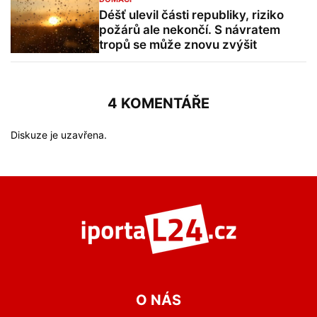
Déšť ulevil části republiky, riziko
požárů ale nekončí. S návratem
tropů se může znovu zvýšit
4 KOMENTÁŘE
Diskuze je uzavřena.
O NÁS