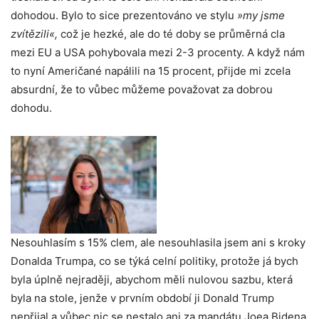
dohodou. Bylo to sice prezentováno ve stylu
»my jsme
zvítězili«,
což je hezké, ale do té doby se průměrná cla
mezi EU a USA pohybovala mezi 2-3 procenty. A když nám
to nyní Američané napálili na 15 procent, přijde mi zcela
absurdní, že to vůbec můžeme považovat za dobrou
dohodu.
Nesouhlasím s 15% clem, ale nesouhlasila jsem ani s kroky
Donalda Trumpa, co se týká celní politiky, protože já bych
byla úplně nejraději, abychom měli nulovou sazbu, která
byla na stole, jenže v prvním období ji Donald Trump
nepřijal a vůbec nic se nestalo ani za mandátu Joea Bidena