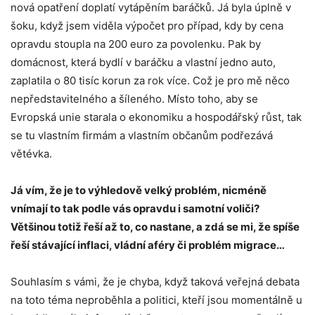
nová opatření doplatí vytápěním baráčků. Já byla úplně v
šoku, když jsem viděla výpočet pro případ, kdy by cena
opravdu stoupla na 200 euro za povolenku. Pak by
domácnost, která bydlí v baráčku a vlastní jedno auto,
zaplatila o 80 tisíc korun za rok více. Což je pro mě něco
nepředstavitelného a šíleného. Místo toho, aby se
Evropská unie starala o ekonomiku a hospodářský růst, tak
se tu vlastním firmám a vlastním občanům podřezává
větévka.
Já vím, že je to výhledově velký problém, nicméně
vnímají to tak podle vás opravdu i samotní voliči?
Většinou totiž řeší až to, co nastane, a zdá se mi, že spíše
řeší stávající inflaci, vládní aféry či problém migrace…
Souhlasím s vámi, že je chyba, když taková veřejná debata
na toto téma neproběhla a politici, kteří jsou momentálně u