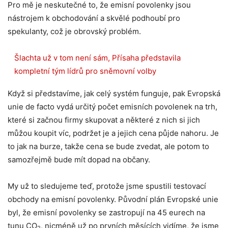
Pro mě je neskutečné to, že emisní povolenky jsou
nástrojem k obchodování a skvělé podhoubí pro
spekulanty, což je obrovský problém.
Šlachta už v tom není sám, Přísaha představila
kompletní tým lídrů pro sněmovní volby
Když si představíme, jak celý systém funguje, pak Evropská
unie de facto vydá určitý počet emisních povolenek na trh,
které si začnou firmy skupovat a některé z nich si jich
můžou koupit víc, podržet je a jejich cena půjde nahoru. Je
to jak na burze, takže cena se bude zvedat, ale potom to
samozřejmě bude mít dopad na občany.
My už to sledujeme teď, protože jsme spustili testovací
obchody na emisní povolenky. Původní plán Evropské unie
byl, že emisní povolenky se zastropují na 45 eurech na
tunu CO
, nicméně už po prvních měsících vidíme, že jsme
2