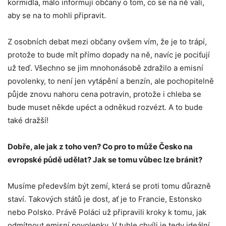
kormidla, málo informují občany o tom, co se na ně valí,
aby se na to mohli připravit.
Z osobních debat mezi občany ovšem vím, že je to trápí,
protože to bude mít přímo dopady na ně, navíc je pociťují
už teď. Všechno se jim mnohonásobě zdražilo a emisní
povolenky, to není jen vytápění a benzín, ale pochopitelně
půjde znovu nahoru cena potravin, protože i chleba se
bude muset někde upéct a odněkud rozvézt. A to bude
také dražší!
Dobře, ale jak z toho ven? Co pro to může Česko na
evropské půdě udělat? Jak se tomu vůbec lze bránit?
Musíme především být zemí, která se proti tomu důrazně
staví. Takových států je dost, ať je to Francie, Estonsko
nebo Polsko. Právě Poláci už připravili kroky k tomu, jak
odmítnout emisní povolenky. V tuhle chvíli je tedy ideální