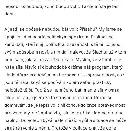
nejsou rozhodnuti, koho budou volit. Takže místa je tam
dost.
A jestli se občané nebudou bát volit Přísahu? My jsme se
spojili s lidmi napříč politickým spektrem. Prolínají se
kandidáti, kteří mají politickou zkušenost, s těmi, co jsou
svým způsobem noví, a tím dali najevo, že Šlachta už v tom
není sám, jak se na začátku říkalo. Myslím, že v tomhle je
naše síla. Navíc si dlouhodobě držíme náš program, který
klade důraz především na bezpečnost a spravedlnost, což
jsou témata, když se podívám kolem sebe, prakticky
nejdůležitější. Tudíž se není čeho bát, máme silný tým a
silné lídry a já jsem za to strašně moc ráda. Pořád se
domnívám, že je lepší volit někoho, kdo chce spravedlnost
pro všechny, než nutné zlo, jak se tak říká. Jdeme do toho
naplno. Do voleb zbývá ještě měsíc a půl a situace se může
strašně rychle změnit. Protože v politice platí, že co je