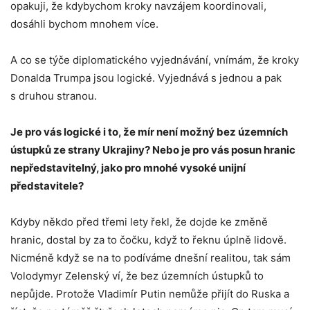
opakuji, že kdybychom kroky navzájem koordinovali,
dosáhli bychom mnohem více.
A co se týče diplomatického vyjednávání, vnímám, že kroky
Donalda Trumpa jsou logické. Vyjednává s jednou a pak
s druhou stranou.
Je pro vás logické i to, že mír není možný bez územních
ústupků ze strany Ukrajiny? Nebo je pro vás posun hranic
nepředstavitelný, jako pro mnohé vysoké unijní
představitele?
Kdyby někdo před třemi lety řekl, že dojde ke změně
hranic, dostal by za to čočku, když to řeknu úplně lidově.
Nicméně když se na to podíváme dnešní realitou, tak sám
Volodymyr Zelenský ví, že bez územních ústupků to
nepůjde. Protože Vladimír Putin nemůže přijít do Ruska a