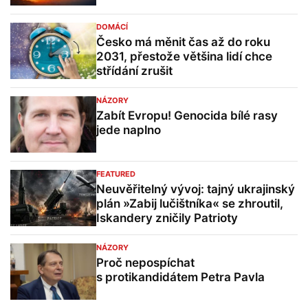
DOMÁCÍ
Česko má měnit čas až do roku
2031, přestože většina lidí chce
střídání zrušit
NÁZORY
Zabít Evropu! Genocida bílé rasy
jede naplno
FEATURED
Neuvěřitelný vývoj: tajný ukrajinský
plán »Zabij lučištníka« se zhroutil,
Iskandery zničily Patrioty
NÁZORY
Proč nepospíchat
s protikandidátem Petra Pavla