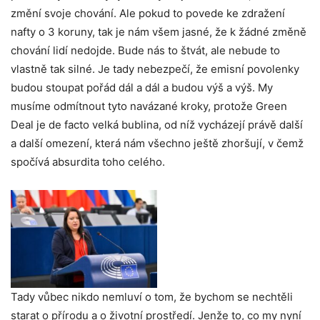
změní svoje chování. Ale pokud to povede ke zdražení
nafty o 3 koruny, tak je nám všem jasné, že k žádné změně
chování lidí nedojde. Bude nás to štvát, ale nebude to
vlastně tak silné. Je tady nebezpečí, že emisní povolenky
budou stoupat pořád dál a dál a budou výš a výš. My
musíme odmítnout tyto navázané kroky, protože Green
Deal je de facto velká bublina, od níž vycházejí právě další
a další omezení, která nám všechno ještě zhoršují, v čemž
spočívá absurdita toho celého.
Tady vůbec nikdo nemluví o tom, že bychom se nechtěli
starat o přírodu a o životní prostředí. Jenže to, co my nyní