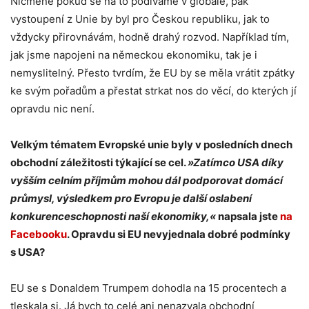
Nicméně pokud se na to podíváme v globále, pak
vystoupení z Unie by byl pro Českou republiku, jak to
vždycky přirovnávám, hodně drahý rozvod. Například tím,
jak jsme napojeni na německou ekonomiku, tak je i
nemyslitelný. Přesto tvrdím, že EU by se měla vrátit zpátky
ke svým pořadům a přestat strkat nos do věcí, do kterých jí
opravdu nic není.
Velkým tématem Evropské unie byly v posledních dnech
obchodní záležitosti týkající se cel.
»Zatímco USA díky
vyšším celním příjmům mohou dál podporovat domácí
průmysl, výsledkem pro Evropu je další oslabení
konkurenceschopnosti naší ekonomiky,«
napsala jste
na
Facebooku
. Opravdu si EU nevyjednala dobré podmínky
s USA?
EU se s Donaldem Trumpem dohodla na 15 procentech a
tleskala si. Já bych to celé ani nenazvala obchodní