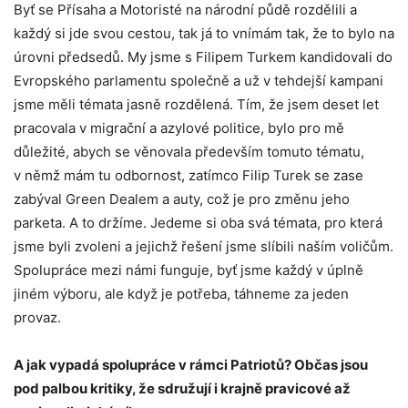
Byť se Přísaha a Motoristé na národní půdě rozdělili a
každý si jde svou cestou, tak já to vnímám tak, že to bylo na
úrovni předsedů. My jsme s Filipem Turkem kandidovali do
Evropského parlamentu společně a už v tehdejší kampani
jsme měli témata jasně rozdělená. Tím, že jsem deset let
pracovala v migrační a azylové politice, bylo pro mě
důležité, abych se věnovala především tomuto tématu,
v němž mám tu odbornost, zatímco Filip Turek se zase
zabýval Green Dealem a auty, což je pro změnu jeho
parketa. A to držíme. Jedeme si oba svá témata, pro která
jsme byli zvoleni a jejichž řešení jsme slíbili naším voličům.
Spolupráce mezi námi funguje, byť jsme každý v úplně
jiném výboru, ale když je potřeba, táhneme za jeden
provaz.
A jak vypadá spolupráce v rámci Patriotů? Občas jsou
pod palbou kritiky, že sdružují i krajně pravicové až