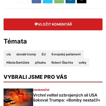
💬
VLOŽIT KOMENTÁŘ
Témata
cla
donald trump
EU
Evropský parlament
Nikola Bartůšek
přísaha
Robert Šlachta
volby
VYBRALI JSME PRO VÁS
ZAHRANIČNÍ
Vrchní velitel ozbrojených sil USA
šokoval Trumpa: »Bomby nestačí!«