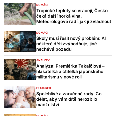
DOMÁCÍ
Tropické teploty se vracejí, Česko
čeká další horká vlna.
Meteorologové radí, jak ji zvládnout
DOMÁCÍ
Školy musí řešit nový problém: AI
některé děti zvýhodňuje, jiné
nechává pozadu
ANALÝZY
Analýza: Premiérka Takaičiová –
hlasatelka a ctitelka japonského
militarismu v nové roli
FEATURED
Spolehlivé a zaručené rady. Co
dělat, aby vám dítě nerozbilo
manželství
DOMÁCÍ