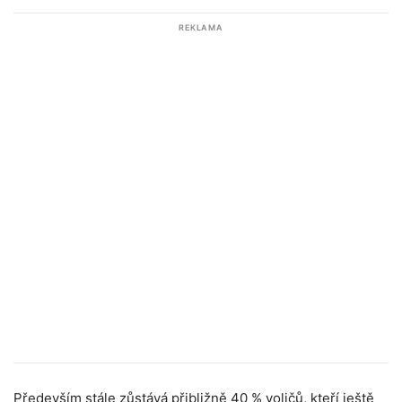
REKLAMA
Především stále zůstává přibližně 40 % voličů, kteří ještě