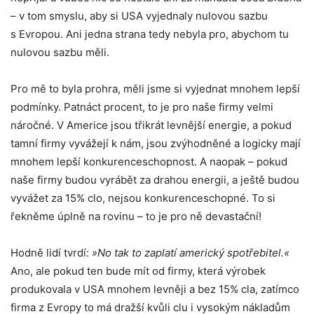
– v tom smyslu, aby si USA vyjednaly nulovou sazbu
s Evropou. Ani jedna strana tedy nebyla pro, abychom tu
nulovou sazbu měli.
Pro mě to byla prohra, měli jsme si vyjednat mnohem lepší
podmínky. Patnáct procent, to je pro naše firmy velmi
náročné. V Americe jsou třikrát levnější energie, a pokud
tamní firmy vyvážejí k nám, jsou zvýhodněné a logicky mají
mnohem lepší konkurenceschopnost. A naopak – pokud
naše firmy budou vyrábět za drahou energii, a ještě budou
vyvážet za 15% clo, nejsou konkurenceschopné. To si
řekněme úplně na rovinu – to je pro ně devastační!
Hodně lidí tvrdí:
»No tak to zaplatí americký spotřebitel.«
Ano, ale pokud ten bude mít od firmy, která výrobek
produkovala v USA mnohem levněji a bez 15% cla, zatímco
firma z Evropy to má dražší kvůli clu i vysokým nákladům