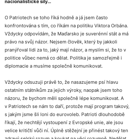
nacionalistické síly…
O Patriotech se toho říká hodně a já jsem často
konfrontována s tím, co říkám na politiku Viktora Orbána.
Vždycky odpovídám, že Maďarsko je suverénní stát a má
právo na svůj názor. Nejsem člověk, který by jakkoli
pranýřoval lidi za to, jaký mají názor, a myslím si, že to v
politice vůbec nemá co dělat. Politika je samozřejmě i
diplomacie a musíme společně komunikovat.
Vždycky odsuzuji právě to, že nasazujeme psí hlavu
ostatním státníkům za jejich výroky, naopak jsem toho
názoru, že bychom měli společně lépe komunikovat. A
v Patriotech se nám to daří, protože mají program takový,
s jakým jsme šli loni do eurovoleb. Patrioti dlouhodobě
říkají, že nechtějí vystoupení z Evropské unie, ale jsou
velice kritičtí vůči ní. Úplně stěžejní je přinést takový ten
zdravý selský rozum a koukat na věci rozumně. Nedělat