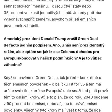
sehnat blokační menšinu. To jsou čtyři státy nebo
35 procent velikosti jednotlivých států. Je tedy potřeba
vyjednávat napříč zeměmi, abychom přijetí emisních
povolenek zabránili.
Americký prezident Donald Trump zrušil Green Deal
de facto jedním podpisem. Ano, u nás není prezidentský
režim, ale zeptám se: jak lze se Zelenou dohodou pro
Evropu skoncovat v našich podmínkách? A je to vůbec
záhodno?
Když se bavíme o Green Dealu, tak je řeč – konkrétně u
těch emisních povolenek – o balíčku Fit for 55 a ten má
určité své cíle, které se Evropská unie snaží teď plnit právě
těmito dalšími kroky. Ať je to plán, že do roku 2040 budeme
z 90 procent bezemisní, nebo ať jsou to právě emisní
povolenky. Všechny tyto kroky mají vést k tomu, že lidé