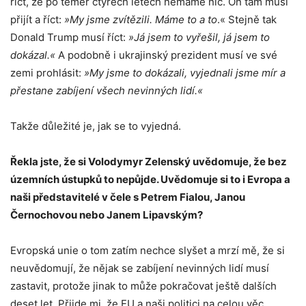
říct, že po téměř čtyřech letech nemáme nic. On tam musí
přijít a říct:
»My jsme zvítězili. Máme to a to
.« Stejně tak
Donald Trump musí říct:
»Já jsem to vyřešil, já jsem to
dokázal.«
A podobně i ukrajinský prezident musí ve své
zemi prohlásit:
»My jsme to dokázali, vyjednali jsme mír a
přestane zabíjení všech nevinných lidí.«
Takže důležité je, jak se to vyjedná.
Řekla jste, že si Volodymyr Zelenský uvědomuje, že bez
územních ústupků to nepůjde. Uvědomuje si to i Evropa a
naši představitelé v čele s Petrem Fialou, Janou
Černochovou nebo Janem Lipavským?
Evropská unie o tom zatím nechce slyšet a mrzí mě, že si
neuvědomují, že nějak se zabíjení nevinných lidí musí
zastavit, protože jinak to může pokračovat ještě dalších
deset let. Přijde mi, že EU a naši politici na celou věc