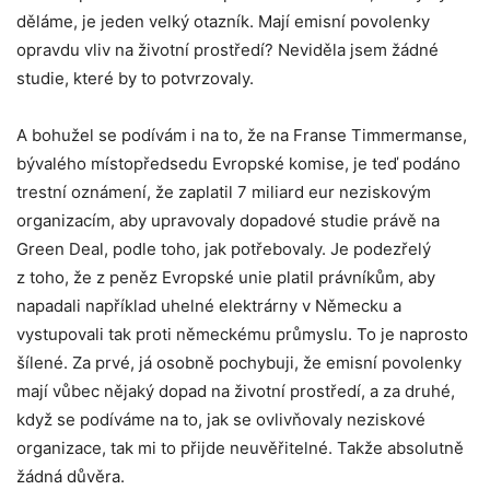
děláme, je jeden velký otazník. Mají emisní povolenky
opravdu vliv na životní prostředí? Neviděla jsem žádné
studie, které by to potvrzovaly.
A bohužel se podívám i na to, že na Franse Timmermanse,
bývalého místopředsedu Evropské komise, je teď podáno
trestní oznámení, že zaplatil 7 miliard eur neziskovým
organizacím, aby upravovaly dopadové studie právě na
Green Deal, podle toho, jak potřebovaly. Je podezřelý
z toho, že z peněz Evropské unie platil právníkům, aby
napadali například uhelné elektrárny v Německu a
vystupovali tak proti německému průmyslu. To je naprosto
šílené. Za prvé, já osobně pochybuji, že emisní povolenky
mají vůbec nějaký dopad na životní prostředí, a za druhé,
když se podíváme na to, jak se ovlivňovaly neziskové
organizace, tak mi to přijde neuvěřitelné. Takže absolutně
žádná důvěra.