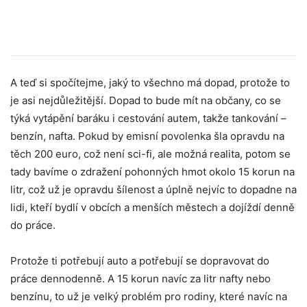
A teď si spočítejme, jaký to všechno má dopad, protože to
je asi nejdůležitější. Dopad to bude mít na občany, co se
týká vytápění baráku i cestování autem, takže tankování –
benzín, nafta. Pokud by emisní povolenka šla opravdu na
těch 200 euro, což není sci-fi, ale možná realita, potom se
tady bavíme o zdražení pohonných hmot okolo 15 korun na
litr, což už je opravdu šílenost a úplně nejvíc to dopadne na
lidi, kteří bydlí v obcích a menších městech a dojíždí denně
do práce.
Protože ti potřebují auto a potřebují se dopravovat do
práce dennodenně. A 15 korun navíc za litr nafty nebo
benzínu, to už je velký problém pro rodiny, které navíc na