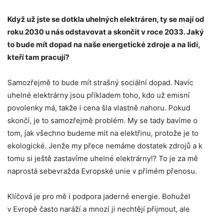
Když už jste se dotkla uhelných elektráren, ty se mají od
roku 2030 u nás odstavovat a skončit v roce 2033. Jaký
to bude mít dopad na naše energetické zdroje a na lidi,
kteří tam pracují?
Samozřejmě to bude mít strašný sociální dopad. Navíc
uhelné elektrárny jsou příkladem toho, kdo už emisní
povolenky má, takže i cena šla vlastně nahoru. Pokud
skončí, je to samozřejmě problém. My se tady bavíme o
tom, jak všechno budeme mít na elektřinu, protože je to
ekologické. Jenže my přece nemáme dostatek zdrojů a k
tomu si ještě zastavíme uhelné elektrárny!? To je za mě
naprostá sebevražda Evropské unie v přímém přenosu.
Klíčová je pro mě i podpora jaderné energie. Bohužel
v Evropě často naráží a mnozí ji nechtějí přijmout, ale