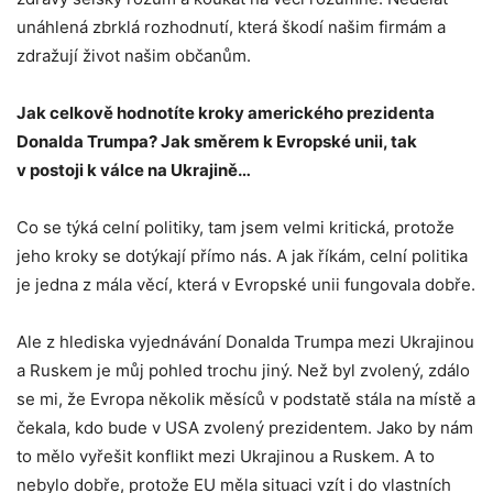
unáhlená zbrklá rozhodnutí, která škodí našim firmám a
zdražují život našim občanům.
Jak celkově hodnotíte kroky amerického prezidenta
Donalda Trumpa? Jak směrem k Evropské unii, tak
v postoji k válce na Ukrajině…
Co se týká celní politiky, tam jsem velmi kritická, protože
jeho kroky se dotýkají přímo nás. A jak říkám, celní politika
je jedna z mála věcí, která v Evropské unii fungovala dobře.
Ale z hlediska vyjednávání Donalda Trumpa mezi Ukrajinou
a Ruskem je můj pohled trochu jiný. Než byl zvolený, zdálo
se mi, že Evropa několik měsíců v podstatě stála na místě a
čekala, kdo bude v USA zvolený prezidentem. Jako by nám
to mělo vyřešit konflikt mezi Ukrajinou a Ruskem. A to
nebylo dobře, protože EU měla situaci vzít i do vlastních