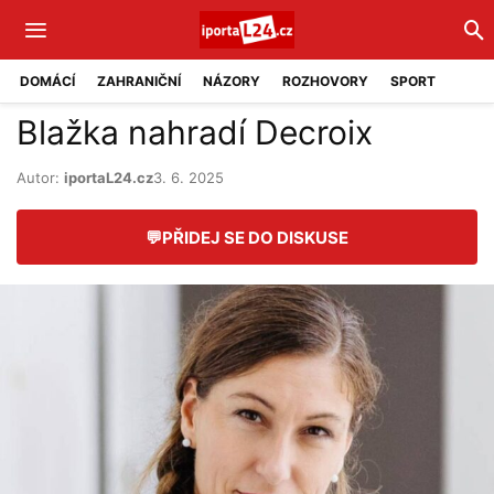
DOMÁCÍ
ZAHRANIČNÍ
NÁZORY
ROZHOVORY
SPORT
Blažka nahradí Decroix
Autor:
iportaL24.cz
3. 6. 2025
💬
PŘIDEJ SE DO DISKUSE