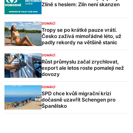
Zlíně s heslem: Zlín není skanzen
DOMÁCÍ
Tropy se po krátké pauze vrátí.
Česko zažívá mimořádné léto, už
padly rekordy na většině stanic
DOMÁCÍ
Růst průmyslu začal zrychlovat,
export ale letos roste pomaleji než
dovozy
DOMÁCÍ
SPD chce kvůli migrační krizi
dočasně uzavřít Schengen pro
Španělsko