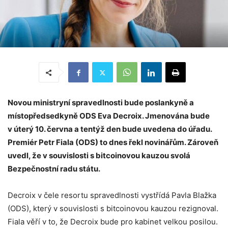
Novou ministryní spravedlnosti bude poslankyně a
místopředsedkyně ODS Eva Decroix. Jmenována bude
v úterý 10. června a tentýž den bude uvedena do úřadu.
Premiér Petr Fiala (ODS) to dnes řekl novinářům. Zároveň
uvedl, že v souvislosti s bitcoinovou kauzou svolá
Bezpečnostní radu státu.
Decroix v čele resortu spravedlnosti vystřídá Pavla Blažka
(ODS), který v souvislosti s bitcoinovou kauzou rezignoval.
Fiala věří v to, že Decroix bude pro kabinet velkou posilou.