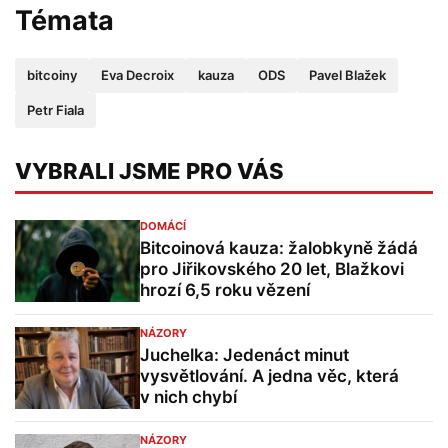
Témata
bitcoiny
Eva Decroix
kauza
ODS
Pavel Blažek
Petr Fiala
VYBRALI JSME PRO VÁS
DOMÁCÍ
Bitcoinová kauza: žalobkyně žádá
pro Jiřikovského 20 let, Blažkovi
hrozí 6,5 roku vězení
NÁZORY
Juchelka: Jedenáct minut
vysvětlování. A jedna věc, která
v nich chybí
NÁZORY