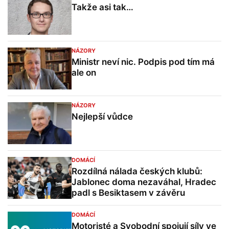
Takže asi tak…
NÁZORY
Ministr neví nic. Podpis pod tím má
ale on
NÁZORY
Nejlepší vůdce
DOMÁCÍ
Rozdílná nálada českých klubů:
Jablonec doma nezaváhal, Hradec
padl s Besiktasem v závěru
DOMÁCÍ
Motoristé a Svobodní spojují síly ve