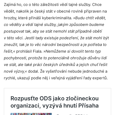
Zajímá ho, co o této záležitosti vědí tajné služby. Chce
vědět, nakolik je český stát v obecné rovině připraven na
hrozby, které přináší kyberkriminalita.
»Budu chtít vědět,
co věděly a vědí tajné služby, jakým způsobem budeme
postupovat tak, aby se stát nemohl stát případně obětí
v této věci. Jestli tady existuje podezření, že stát mohl být
zneužit, tak je to věc národní bezpečnosti a je potřeba to
řešit,«
prohlásil Fiala.
»Nemůžeme si dovolit tento typ
pochybnosti, protože to potenciálně ohrožuje důvěru lidí
ve stát, ale také práci českých úředníků a jejich chuť řešit
nové výzvy,«
dodal. Že vyšetřování nebude jednoduché a
rychlé, ukazují podle něj i veřejná vyjádření řady expertů.