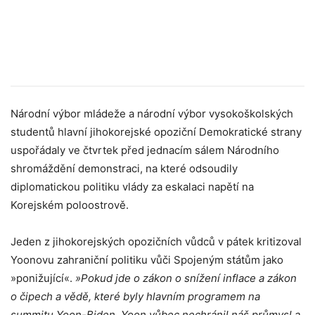
Národní výbor mládeže a národní výbor vysokoškolských
studentů hlavní jihokorejské opoziční Demokratické strany
uspořádaly ve čtvrtek před jednacím sálem Národního
shromáždění demonstraci, na které odsoudily
diplomatickou politiku vlády za eskalaci napětí na
Korejském poloostrově.
Jeden z jihokorejských opozičních vůdců v pátek kritizoval
Yoonovu zahraniční politiku vůči Spojeným státům jako
»ponižující«.
»Pokud jde o zákon o snížení inflace a zákon
o čipech a vědě, které byly hlavním programem na
summitu Yoon-Biden, Yoon vůbec nechránil náš průmysl a