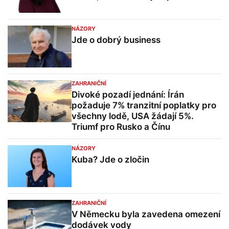
NÁZORY
Jde o dobrý business
ZAHRANIČNÍ
Divoké pozadí jednání: Írán
požaduje 7% tranzitní poplatky pro
všechny lodě, USA žádají 5%.
Triumf pro Rusko a Čínu
NÁZORY
Kuba? Jde o zločin
ZAHRANIČNÍ
V Německu byla zavedena omezení
dodávek vody