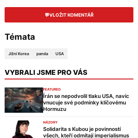
💬
VLOŽIT KOMENTÁŘ
Témata
Jižní Korea
panda
USA
VYBRALI JSME PRO VÁS
FEATURED
Írán se nepodvolil tlaku USA, navíc
vnucuje své podmínky klíčovému
Hormuzu
NÁZORY
Solidarita s Kubou je povinností
všech, kteří odmítají imperialismus