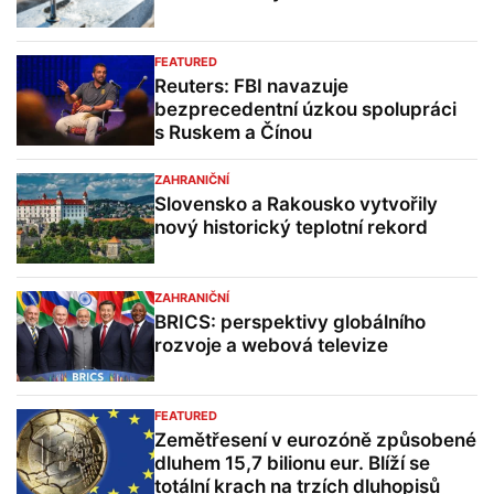
FEATURED
Reuters: FBI navazuje
bezprecedentní úzkou spolupráci
s Ruskem a Čínou
ZAHRANIČNÍ
Slovensko a Rakousko vytvořily
nový historický teplotní rekord
ZAHRANIČNÍ
BRICS: perspektivy globálního
rozvoje a webová televize
FEATURED
Zemětřesení v eurozóně způsobené
dluhem 15,7 bilionu eur. Blíží se
totální krach na trzích dluhopisů