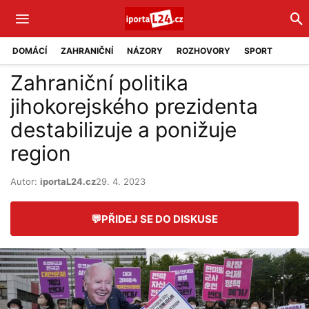
DOMÁCÍ
ZAHRANIČNÍ
NÁZORY
ROZHOVORY
SPORT
Zahraniční politika
jihokorejského prezidenta
destabilizuje a ponižuje
region
Autor:
iportaL24.cz
29. 4. 2023
💬
PŘIDEJ SE DO DISKUSE