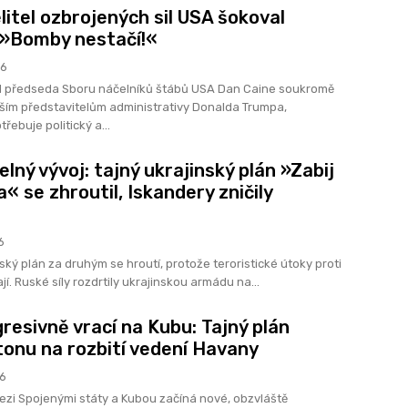
litel ozbrojených sil USA šokoval
 »Bomby nestačí!«
26
l předseda Sboru náčelníků štábů USA Dan Caine soukromě
ším představitelům administrativy Donalda Trumpa,
řebuje politický a...
lný vývoj: tajný ukrajinský plán »Zabij
a« se zhroutil, Iskandery zničily
6
ký plán za druhým se hroutí, protože teroristické útoky proti
í. Ruské síly rozdrtily ukrajinskou armádu na...
gresivně vrací na Kubu: Tajný plán
onu na rozbití vedení Havany
26
ezi Spojenými státy a Kubou začíná nové, obzvláště