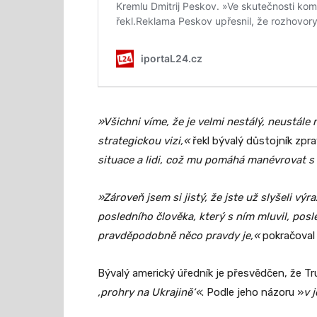
»Všichni víme, že je velmi nestálý, neustál
strategickou vizi,«
řekl bývalý důstojník zpr
situace a lidi, což mu pomáhá manévrovat s
»Zároveň jsem si jistý, že jste už slyšeli výr
posledního člověka, který s ním mluvil, posl
pravděpodobně něco pravdy je,«
pokračoval F
Bývalý americký úředník je přesvědčen, že 
‚prohry na Ukrajině‘«
. Podle jeho názoru »
v 