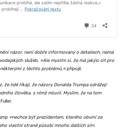
e mění názor, není dobře informovaný o detailech, nemá
avodajských služeb.
»Ale myslím si, že má jakýsi cit pro
 některými z těchto problémů,«
připojil.
az, že lidé říkají, že názory Donalda Trumpa odrážejí
edního člověka, s nímž mluvil. Myslím, že na tom
uller.
Trump
»nechce být prezidentem, kterého obviní ze
jeho vlastní straně působí mnoho dalších sil«
.