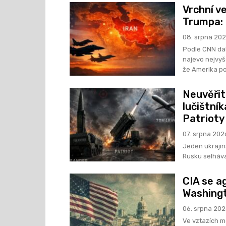
Vrchní ve
Trumpa:
08. srpna 20
Podle CNN da
najevo nejvyš
že Amerika pot
Neuvěřite
lučištník
Patrioty
07. srpna 202
Jeden ukrajins
Rusku selhávaj
CIA se a
Washingt
06. srpna 20
Ve vztazích m