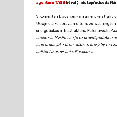
agentuře TASS
bývalý místopředseda Náro
V komentáři k poznámkám americké strany o
Ukrajinu a ke zprávám o tom, že Washington 
energetickou infrastrukturu, Fuller uvedl:
»Neř
chcete-li. Myslím, že je to pravděpodobně n
jeho srdci, jako druh odkazu, který by rád z
sblížení a urovnání s Ruskem.«