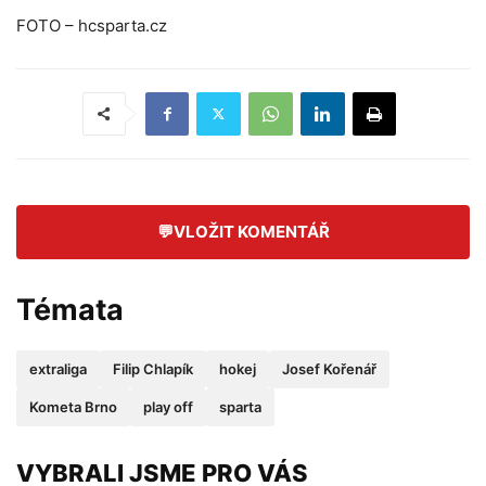
FOTO – hcsparta.cz
💬
VLOŽIT KOMENTÁŘ
Témata
extraliga
Filip Chlapík
hokej
Josef Kořenář
Kometa Brno
play off
sparta
VYBRALI JSME PRO VÁS