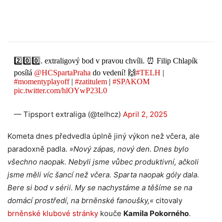
2️⃣0️⃣0️⃣. extraligový bod v pravou chvíli. ⏰ Filip Chlapík
posílá
@HCSpartaPraha
do vedení! 🙌
#TELH
|
#momentyplayoff
|
#zatitulem
|
#SPAKOM
pic.twitter.com/hlOYwP23L0
— Tipsport extraliga (@telhcz)
April 2, 2025
Kometa dnes předvedla úplně jiný výkon než včera, ale
paradoxně padla.
»Nový zápas, nový den. Dnes bylo
všechno naopak. Nebyli jsme vůbec produktivní, ačkoli
jsme měli víc šancí než včera. Sparta naopak góly dala.
Bere si bod v sérii. My se nachystáme a těšíme se na
domácí prostředí, na brněnské fanoušky,«
citovaly
brněnské klubové stránky
kouče
Kamila Pokorného
.