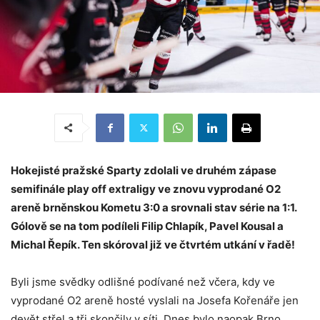
Hokejisté pražské Sparty zdolali ve druhém zápase
semifinále play off extraligy ve znovu vyprodané O2
areně brněnskou Kometu 3:0 a srovnali stav série na 1:1.
Gólově se na tom podíleli Filip Chlapík, Pavel Kousal a
Michal Řepík. Ten skóroval již ve čtvrtém utkání v řadě!
Byli jsme svědky odlišné podívané než včera, kdy ve
vyprodané O2 areně hosté vyslali na Josefa Kořenáře jen
devět střel a tři skončily v síti. Dnes bylo naopak Brno