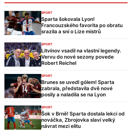
SPORT
Sparta šokovala Lyon!
Francouzského favorita po obratu
srazila a sní o Lize mistrů
SPORT
Litvínov vsadil na vlastní legendy.
Vervu do nové sezony povede
Robert Reichel
SPORT
Brunes se uvedl gólem! Sparta
zabrala, představila dvě nové
posily a naladila se na Lyon
SPORT
Šok v Brně! Sparta dostala lekci od
nováčka, Zbrojovka slaví velký
návrat mezi elitu