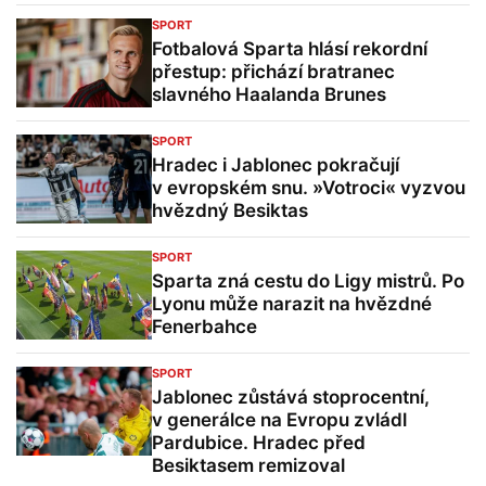
SPORT
Fotbalová Sparta hlásí rekordní
přestup: přichází bratranec
slavného Haalanda Brunes
SPORT
Hradec i Jablonec pokračují
v evropském snu. »Votroci« vyzvou
hvězdný Besiktas
SPORT
Sparta zná cestu do Ligy mistrů. Po
Lyonu může narazit na hvězdné
Fenerbahce
SPORT
Jablonec zůstává stoprocentní,
v generálce na Evropu zvládl
Pardubice. Hradec před
Besiktasem remizoval