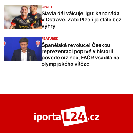
SPORT
Slavia dál válcuje ligu: kanonáda
v Ostravě. Zato Plzeň je stále bez
výhry
FEATURED
Španělská revoluce! Českou
reprezentaci poprvé v historii
povede cizinec, FAČR vsadila na
olympijského vítěze