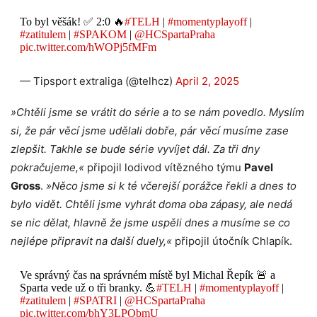
To byl věšák! ✅ 2:0 🔥
#TELH
|
#momentyplayoff
|
#zatitulem
|
#SPAKOM
|
@HCSpartaPraha
pic.twitter.com/hWOPj5fMFm
— Tipsport extraliga (@telhcz)
April 2, 2025
»Chtěli jsme se vrátit do série a to se nám povedlo. Myslím
si, že pár věcí jsme udělali dobře, pár věcí musíme zase
zlepšit. Takhle se bude série vyvíjet dál. Za tři dny
pokračujeme,«
připojil lodivod vítězného týmu
Pavel
Gross
.
»Něco jsme si k té včerejší porážce řekli a dnes to
bylo vidět. Chtěli jsme vyhrát doma oba zápasy, ale nedá
se nic dělat, hlavně že jsme uspěli dnes a musíme se co
nejlépe připravit na další duely,«
připojil útočník Chlapík.
Ve správný čas na správném místě byl Michal Řepík 🚨 a
Sparta vede už o tři branky. 💪
#TELH
|
#momentyplayoff
|
#zatitulem
|
#SPATRI
|
@HCSpartaPraha
pic.twitter.com/bhY3LPObmU