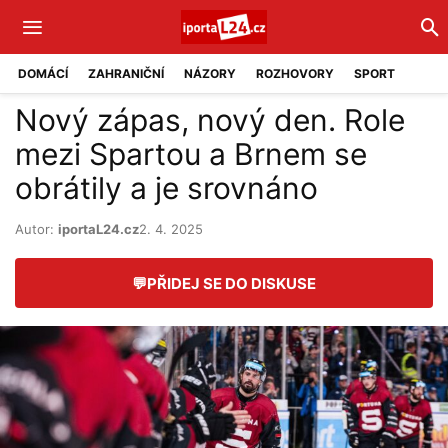
DOMÁCÍ
ZAHRANIČNÍ
NÁZORY
ROZHOVORY
SPORT
Nový zápas, nový den. Role
mezi Spartou a Brnem se
obrátily a je srovnáno
Autor:
iportaL24.cz
2. 4. 2025
💬
PŘIDEJ SE DO DISKUSE