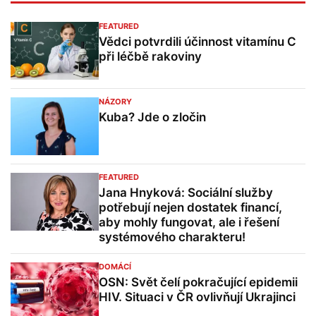
FEATURED
Vědci potvrdili účinnost vitamínu C
při léčbě rakoviny
NÁZORY
Kuba? Jde o zločin
FEATURED
Jana Hnyková: Sociální služby
potřebují nejen dostatek financí,
aby mohly fungovat, ale i řešení
systémového charakteru!
DOMÁCÍ
OSN: Svět čelí pokračující epidemii
HIV. Situaci v ČR ovlivňují Ukrajinci