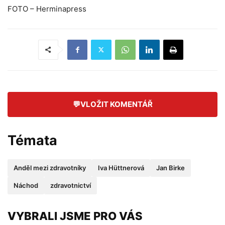
FOTO – Herminapress
💬
VLOŽIT KOMENTÁŘ
Témata
Anděl mezi zdravotníky
Iva Hüttnerová
Jan Birke
Náchod
zdravotnictví
VYBRALI JSME PRO VÁS