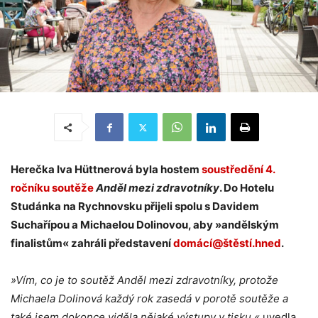
Herečka Iva Hüttnerová byla hostem
soustředění 4.
ročníku soutěže
Anděl mezi zdravotníky
. Do Hotelu
Studánka na Rychnovsku přijeli spolu s Davidem
Suchařípou a Michaelou Dolinovou, aby »andělským
finalistům« zahráli představení
domácí@štěstí.hned
.
»Vím, co je to soutěž Anděl mezi zdravotníky, protože
Michaela Dolinová každý rok zasedá v porotě soutěže a
také jsem dokonce viděla nějaké výstupy v tisku,«
uvedla