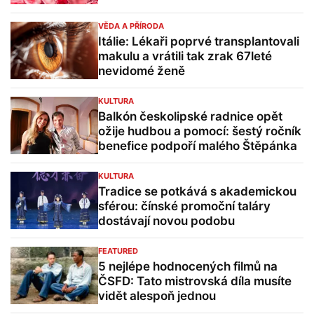
VĚDA A PŘÍRODA
Itálie: Lékaři poprvé transplantovali
makulu a vrátili tak zrak 67leté
nevidomé ženě
KULTURA
Balkón českolipské radnice opět
ožije hudbou a pomocí: šestý ročník
benefice podpoří malého Štěpánka
KULTURA
Tradice se potkává s akademickou
sférou: čínské promoční taláry
dostávají novou podobu
FEATURED
5 nejlépe hodnocených filmů na
ČSFD: Tato mistrovská díla musíte
vidět alespoň jednou