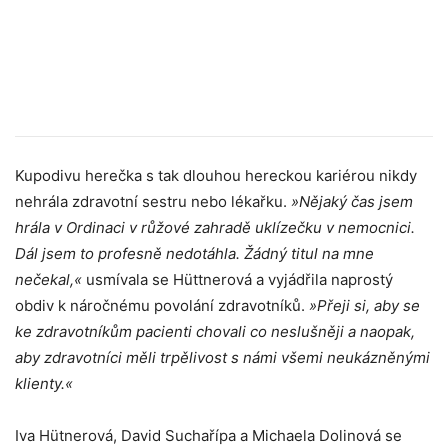
Kupodivu herečka s tak dlouhou hereckou kariérou nikdy
nehrála zdravotní sestru nebo lékařku.
»Nějaký čas jsem
hrála v Ordinaci v růžové zahradě uklízečku v nemocnici.
Dál jsem to profesně nedotáhla. Žádný titul na mne
nečekal,«
usmívala se Hüttnerová a vyjádřila naprostý
obdiv k náročnému povolání zdravotníků.
»Přeji si, aby se
ke zdravotníkům pacienti chovali co neslušněji a naopak,
aby zdravotníci měli trpělivost s námi všemi neukázněnými
klienty.«
Iva Hütnerová, David Suchařípa a Michaela Dolinová se