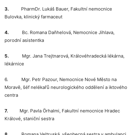
3.
PharmDr. Lukáš Bauer, Fakultní nemocnice
Bulovka, klinický farmaceut
4.
Bc. Romana Daňhelová, Nemocnice Jihlava,
porodní asistentka
5.
Mgr. Jana Trejtnarová, Královéhradecká lékárna,
lékárnice
6. Mgr. Petr Pazour, Nemocnice Nové Město na
Moravě, šéf nelékařů neurologického oddělení a iktového
centra
7.
Mgr. Pavla Örhalmi, Fakultní nemocnice Hradec
Králové, staniční sestra
8.
Romana Veltruská, všeobecná sestra v ambulanci