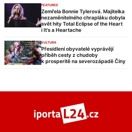
FEATURED
Zemřela Bonnie Tylerová. Majitelka
nezaměnitelného chrapláku dobyla
svět hity Total Eclipse of the Heart
i It’s a Heartache
KULTURA
Přesídlení obyvatelé vyprávějí
příběh cesty z chudoby
k prosperitě na severozápadě Číny