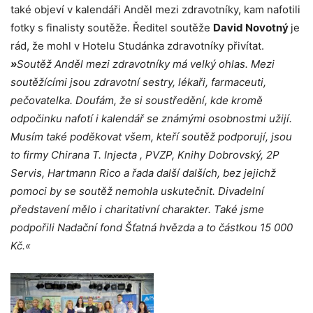
také objeví v kalendáři Anděl mezi zdravotníky, kam nafotili
fotky s finalisty soutěže. Ředitel soutěže
David Novotný
je
rád, že mohl v Hotelu Studánka zdravotníky přivítat.
»
Soutěž Anděl mezi zdravotníky má velký ohlas. Mezi
soutěžícími jsou zdravotní sestry, lékaři, farmaceuti,
pečovatelka. Doufám, že si soustředění, kde kromě
odpočinku nafotí i kalendář se známými osobnostmi užijí.
Musím také poděkovat všem, kteří soutěž podporují, jsou
to firmy Chirana T. Injecta , PVZP, Knihy Dobrovský, 2P
Servis, Hartmann Rico a řada další dalších, bez jejichž
pomoci by se soutěž nemohla uskutečnit. Divadelní
představení mělo i charitativní charakter. Také jsme
podpořili Nadační fond Šťatná hvězda a to částkou 15 000
Kč.«