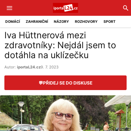
DOMÁCÍ
ZAHRANIČNÍ
NÁZORY
ROZHOVORY
SPORT
Iva Hüttnerová mezi
zdravotníky: Nejdál jsem to
dotáhla na uklízečku
Autor:
iportaL24.cz
9. 7. 2023
💬
PŘIDEJ SE DO DISKUSE