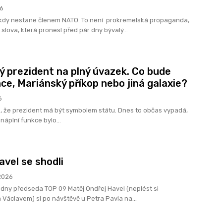
26
ikdy nestane členem NATO. To není prokremelská propaganda,
á slova, která pronesl před pár dny bývalý...
ý prezident na plný úvazek. Co bude
nce, Mariánský příkop nebo jiná galaxie?
6
lo, že prezident má být symbolem státu. Dnes to občas vypadá,
 náplní funkce bylo...
avel se shodli
2026
 dny předseda TOP 09 Matěj Ondřej Havel (neplést si
 Václavem) si po návštěvě u Petra Pavla na...