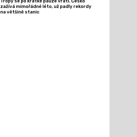
Tropy se po krátké pauze vrátí. Česko
zažívá mimořádné léto, už padly rekordy
na většině stanic