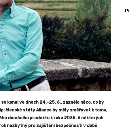
P
e konal ve dnech 24.–25. 6., zaznělo něco, co by
tip: členské státy Aliance by měly směřovat k tomu,
ého domácího produktu k roku 2035. V některých
krok nezbytný pro zajištění bezpečnosti v době