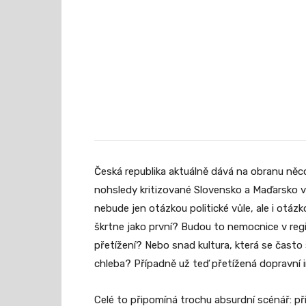
Česká republika aktuálně dává na obranu ně
nohsledy kritizované Slovensko a Maďarsko vy
nebude jen otázkou politické vůle, ale i otá
škrtne jako první? Budou to nemocnice v reg
přetížení? Nebo snad kultura, která se často 
chleba? Případně už teď přetížená dopravní in
Celé to připomíná trochu absurdní scénář: př