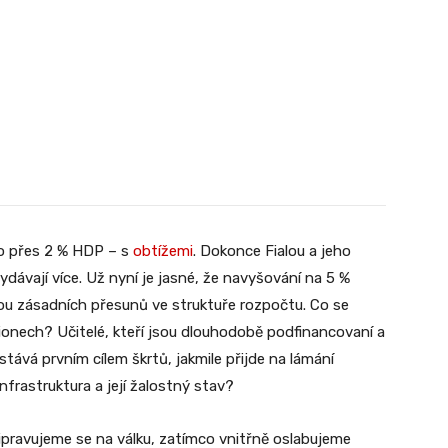
co přes 2 % HDP – s
obtížemi
. Dokonce Fialou a jeho
dávají více. Už nyní je jasné, že navyšování na 5 %
zkou zásadních přesunů ve struktuře rozpočtu. Co se
ionech? Učitelé, kteří jsou dlouhodobě podfinancovaní a
stává prvním cílem škrtů, jakmile přijde na lámání
frastruktura a její žalostný stav?
ipravujeme se na válku, zatímco vnitřně oslabujeme