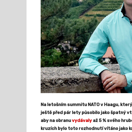
Na letošním summitu NATO v Haagu, který s
ještě před pár lety působilo jako špatný v
aby na obranu
vydávaly
až 5 % svého hrub
kruzích bylo toto rozhodnutí vítáno jako 