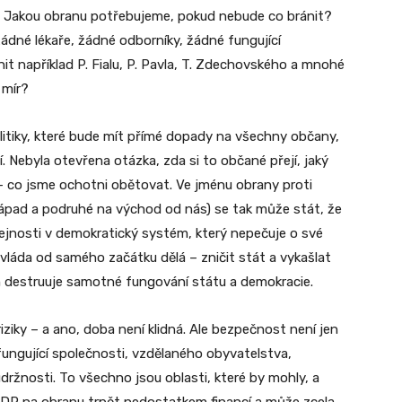
t. Jakou obranu potřebujeme, pokud nebude co bránit?
ádné lékaře, žádné odborníky, žádné fungující
t například P. Fialu, P. Pavla, T. Zdechovského a mnohé
 mír?
itiky, které bude mít přímé dopady na všechny občany,
. Nebyla otevřena otázka, zda si to občané přejí, jaký
 – co jsme ochotni obětovat. Ve jménu obrany proti
 západ a podruhé na východ od nás) se tak může stát, že
eřejnosti v demokratický systém, který nepečuje o své
 vláda od samého začátku dělá – zničit stát a vykašlat
im destruuje samotné fungování státu a demokracie.
ziky – a ano, doba není klidná. Ale bezpečnost není jen
fungující společnosti, vzdělaného obyvatelstva,
ržnosti. To všechno jsou oblasti, které by mohly, a