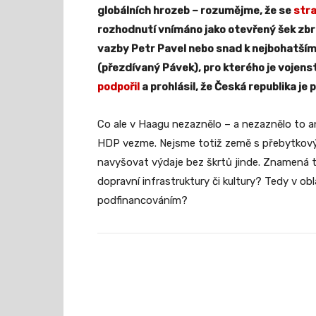
globálních hrozeb – rozumějme, že se
stra
rozhodnutí vnímáno jako otevřený šek zbr
vazby Petr Pavel nebo snad k nejbohatší
(přezdívaný Pávek), pro kterého je vojen
podpořil
a prohlásil, že Česká republika je
Co ale v Haagu nezaznělo – a nezaznělo to an
HDP vezme. Nejsme totiž země s přebytkovým
navyšovat výdaje bez škrtů jinde. Znamená t
dopravní infrastruktury či kultury? Tedy v ob
podfinancováním?