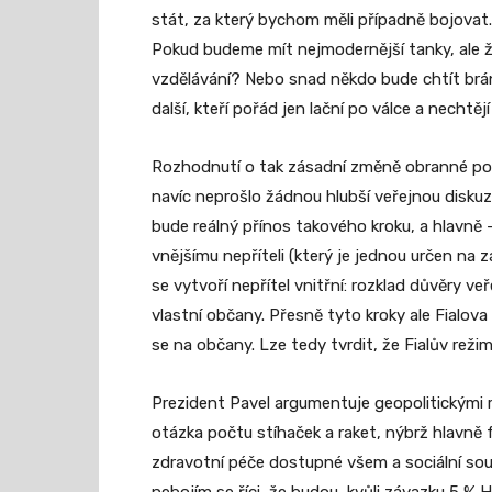
stát, za který bychom měli případně bojova
Pokud budeme mít nejmodernější tanky, ale ž
vzdělávání? Nebo snad někdo bude chtít bráni
další, kteří pořád jen lační po válce a nechtějí
Rozhodnutí o tak zásadní změně obranné pol
navíc neprošlo žádnou hlubší veřejnou diskuzí
bude reálný přínos takového kroku, a hlavně
vnějšímu nepříteli (který je jednou určen na
se vytvoří nepřítel vnitřní: rozklad důvěry v
vlastní občany. Přesně tyto kroky ale Fialova
se na občany. Lze tedy tvrdit, že Fialův rež
Prezident Pavel argumentuje geopolitickými ri
otázka počtu stíhaček a raket, nýbrž hlavně 
zdravotní péče dostupné všem a sociální soud