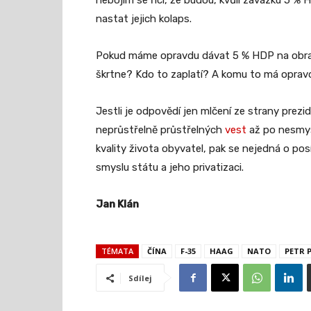
nebojím se říci, že budou, kvůli závazku 5 %
nastat jejich kolaps.
Pokud máme opravdu dávat 5 % HDP na obranu
škrtne? Kdo to zaplatí? A komu to má opravd
Jestli je odpovědí jen mlčení ze strany prez
neprůstřelně průstřelných
vest
až po nesmy
kvality života obyvatel, pak se nejedná o po
smyslu státu a jeho privatizaci.
Jan Klán
TÉMATA
ČÍNA
F-35
HAAG
NATO
PETR 
Sdílej