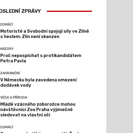
OSLEDNÍ ZPRÁVY
DOMÁCÍ
Motoristé a Svobodní spojují síly ve Zlíně
s heslem: Zlín není skanzen
NÁZORY
Proč nepospíchat s protikandidátem
Petra Pavla
ZAHRANIČNÍ
V Německu byla zavedena omezení
dodávek vody
VĚDA A PŘÍRODA
Mládě vzácného zoborožce mohou
návštěvníci Zoo Praha výjimečně
sledovat na vlastní oči
DOMÁCÍ