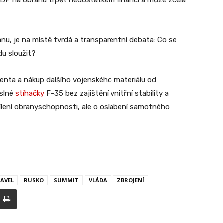
 HDP na obranu trpět nedostatkem financí a může zcela
, je na místě tvrdá a transparentní debata: Co se
u sloužit?
identa a nákup dalšího vojenského materiálu od
slné
stíhačky
F-35 bez zajištění vnitřní stability a
sílení obranyschopnosti, ale o oslabení samotného
PAVEL
RUSKO
SUMMIT
VLÁDA
ZBROJENÍ