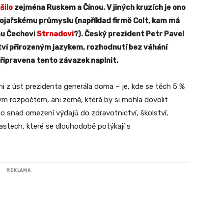
šilo
zejména Ruskem a Čínou. V jiných kruzích je ono
ojařskému průmyslu (například firmě Colt, kam má
mu Čechovi
Strnadovi
?). Český prezident Petr Pavel
ství přirozeným jazykem, rozhodnutí bez váhání
 připravena tento závazek naplnit.
i z úst prezidenta generála doma – je, kde se těch 5 %
 rozpočtem, ani země, která by si mohla dovolit
o snad omezení výdajů do zdravotnictví, školství,
lastech, které se dlouhodobě potýkají s
REKLAMA