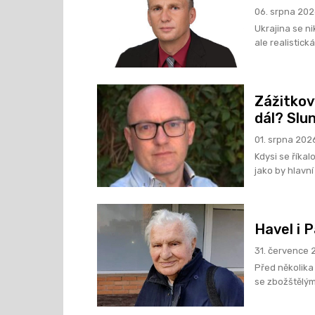
06. srpna 20
Ukrajina se n
ale realistick
Zážitkov
dál? Slu
01. srpna 202
Kdysi se říka
jako by hlavní
Havel i P
31. července 
Před několika
se zbožštělým