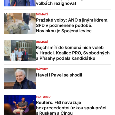
volbách rezignovat
DOMÁCÍ
Pražské volby: ANO s jiným lídrem,
SPD v pozměněné podobě.
Novinkou je Spojená levice
DOMÁCÍ
Rajchl míří do komunálních voleb
v Hradci. Koalice PRO, Svobodných
a Přísahy podala kandidátku
NÁZORY
Havel i Pavel se shodli
FEATURED
Reuters: FBI navazuje
bezprecedentní úzkou spolupráci
s Ruskem a Čínou