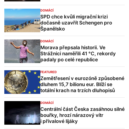
DOMÁCÍ
SPD chce kvůli migrační krizi
dočasně uzavřít Schengen pro
Španělsko
DOMÁCÍ
Morava přepsala historii. Ve
Strážnici naměřili 41 °C, rekordy
padaly po celé republice
FEATURED
Zemětřesení v eurozóně způsobené
dluhem 15,7 bilionu eur. Blíží se
totální krach na trzích dluhopisů
DOMÁCÍ
Centrální část Česka zasáhnou silné
bouřky, hrozí nárazový vítr
i přívalové lijáky