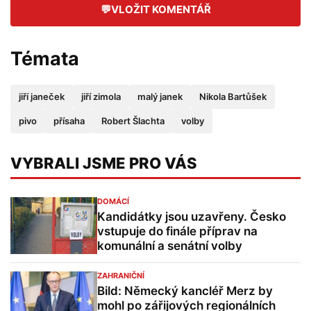
💬
VLOŽIT KOMENTÁŘ
Témata
jiří janeček
jiří zimola
malý janek
Nikola Bartůšek
pivo
přísaha
Robert Šlachta
volby
VYBRALI JSME PRO VÁS
DOMÁCÍ
Kandidátky jsou uzavřeny. Česko
vstupuje do finále příprav na
komunální a senátní volby
ZAHRANIČNÍ
Bild: Německý kancléř Merz by
mohl po zářijových regionálních