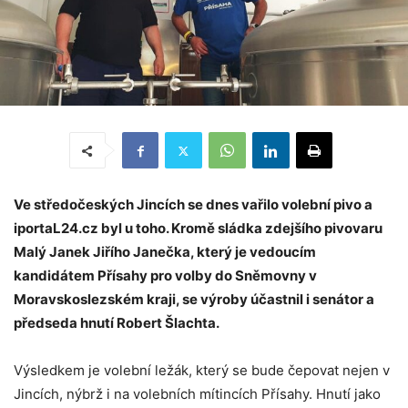
Ve středočeských Jincích se dnes vařilo volební pivo a
iportaL24.cz byl u toho. Kromě sládka zdejšího pivovaru
Malý Janek Jiřího Janečka, který je vedoucím
kandidátem Přísahy pro volby do Sněmovny v
Moravskoslezském kraji, se výroby účastnil i senátor a
předseda hnutí Robert Šlachta.
Výsledkem je volební ležák, který se bude čepovat nejen v
Jincích, nýbrž i na volebních mítincích Přísahy. Hnutí jako