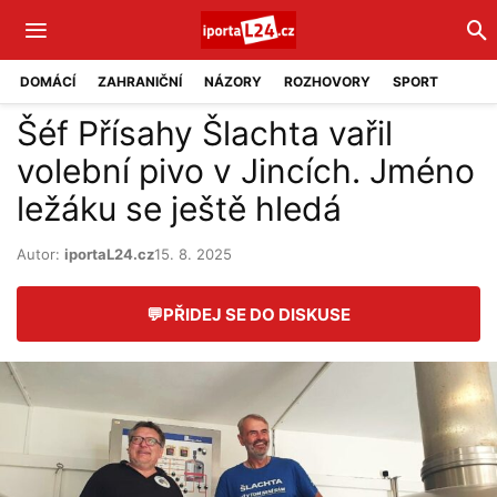
DOMÁCÍ
ZAHRANIČNÍ
NÁZORY
ROZHOVORY
SPORT
Šéf Přísahy Šlachta vařil
volební pivo v Jincích. Jméno
ležáku se ještě hledá
Autor:
iportaL24.cz
15. 8. 2025
💬
PŘIDEJ SE DO DISKUSE