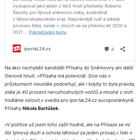
Na akci nechyběli kandidáti Přísahy do Sněmovny ani další
členové hnutí.
»Přísaha má potenciál. Sice nás v
průzkumech neustále podceňují, ale i kdyby to byla pravda,
stále je 40 procent nerozhodnutých voličů a mnohé z nich
hodláme oslovit,«
uvedla pro iportaL24.cz europoslankyně
Přísahy
Nikola Bartůšek
.
»V politice už jsem toho zažil hodně, ale na Přísaze se mi
líbí týmový duch a ochota táhnout za jeden provaz,«
řekl v