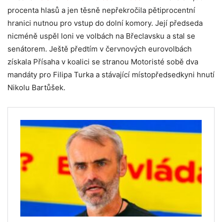
procenta hlasů a jen těsně nepřekročila pětiprocentní
hranici nutnou pro vstup do dolní komory. Její předseda
nicméně uspěl loni ve volbách na Břeclavsku a stal se
senátorem. Ještě předtím v červnových eurovolbách
získala Přísaha v koalici se stranou Motoristé sobě dva
mandáty pro Filipa Turka a stávající místopředsedkyni hnutí
Nikolu Bartůšek.