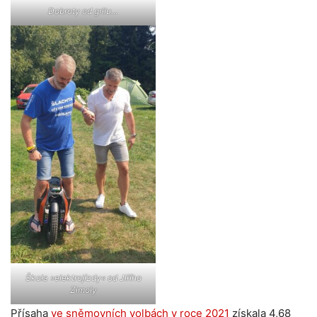
Dobroty od grilu…
Škola »elektrojízdy« od Jiřího
Zimoly
Přísaha
ve sněmovních volbách v roce 2021
získala 4,68