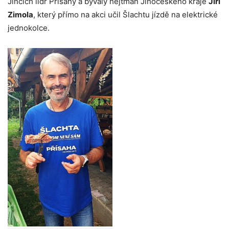
Jincích lídr Přísahy a bývalý hejtman Jihočeského kraje
Jiří
Zimola
, který přímo na akci učil Šlachtu jízdě na elektrické
jednokolce.