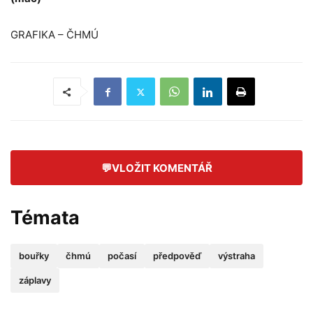
GRAFIKA – ČHMÚ
💬
VLOŽIT KOMENTÁŘ
Témata
bouřky
čhmú
počasí
předpověď
výstraha
záplavy