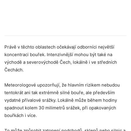
Právě v těchto oblastech očekávají odborníci největší
koncentraci bouřek. Intenzivnější mohou být také na
východě a severovýchodě Čech, lokálně i ve středních
Čechách.
Meteorologové upozorňují, že hlavním rizikem nebudou
tentokrát ani tak extrémně silné bouře, ale především
vydatné přívalové srážky. Lokálně může během hodiny
spadnout kolem 30 milimetrů srážek, při opakovaných
bouřkách i více.
To může způsobit zatopení podchodů, sklepů nebo silnic a