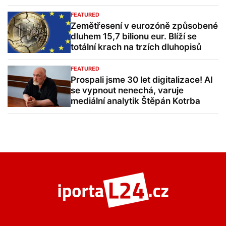
FEATURED
Zemětřesení v eurozóně způsobené
dluhem 15,7 bilionu eur. Blíží se
totální krach na trzích dluhopisů
FEATURED
Prospali jsme 30 let digitalizace! AI
se vypnout nenechá, varuje
mediální analytik Štěpán Kotrba