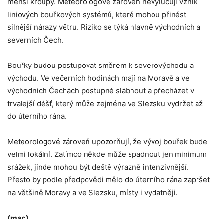
menší kroupy. Meteorologové zároveň nevylučují vznik
liniových bouřkových systémů, které mohou přinést
silnější nárazy větru. Riziko se týká hlavně východních a
severních Čech.
Bouřky budou postupovat směrem k severovýchodu a
východu. Ve večerních hodinách mají na Moravě a ve
východních Čechách postupně slábnout a přecházet v
trvalejší déšť, který může zejména ve Slezsku vydržet až
do úterního rána.
Meteorologové zároveň upozorňují, že vývoj bouřek bude
velmi lokální. Zatímco někde může spadnout jen minimum
srážek, jinde mohou být deště výrazně intenzivnější.
Přesto by podle předpovědi mělo do úterního rána zapršet
na většině Moravy a ve Slezsku, místy i vydatněji.
(mac)