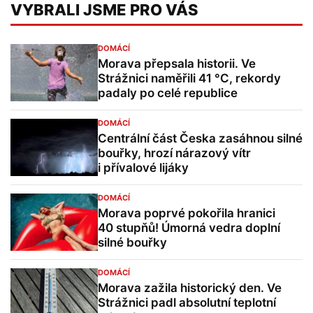
VYBRALI JSME PRO VÁS
DOMÁCÍ
Morava přepsala historii. Ve
Strážnici naměřili 41 °C, rekordy
padaly po celé republice
DOMÁCÍ
Centrální část Česka zasáhnou silné
bouřky, hrozí nárazový vítr
i přívalové lijáky
DOMÁCÍ
Morava poprvé pokořila hranici
40 stupňů! Úmorná vedra doplní
silné bouřky
DOMÁCÍ
Morava zažila historický den. Ve
Strážnici padl absolutní teplotní