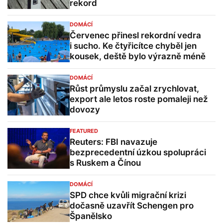
rekord
DOMÁCÍ
Červenec přinesl rekordní vedra
i sucho. Ke čtyřicítce chyběl jen
kousek, deště bylo výrazně méně
DOMÁCÍ
Růst průmyslu začal zrychlovat,
export ale letos roste pomaleji než
dovozy
FEATURED
Reuters: FBI navazuje
bezprecedentní úzkou spolupráci
s Ruskem a Čínou
DOMÁCÍ
SPD chce kvůli migrační krizi
dočasně uzavřít Schengen pro
Španělsko