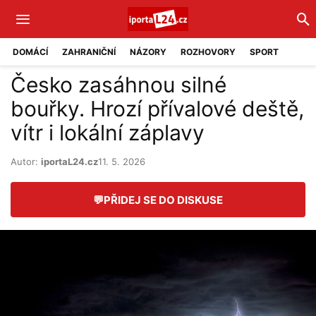
DOMÁCÍ
ZAHRANIČNÍ
NÁZORY
ROZHOVORY
SPORT
Česko zasáhnou silné
bouřky. Hrozí přívalové deště,
vítr i lokální záplavy
Autor:
iportaL24.cz
11. 5. 2026
💬
PŘIDEJ SE DO DISKUSE