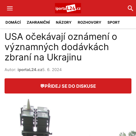
DOMÁCÍ
ZAHRANIČNÍ
NÁZORY
ROZHOVORY
SPORT
USA očekávají oznámení o
významných dodávkách
zbraní na Ukrajinu
Autor:
iportaL24.cz
5. 6. 2024
💬
PŘIDEJ SE DO DISKUSE