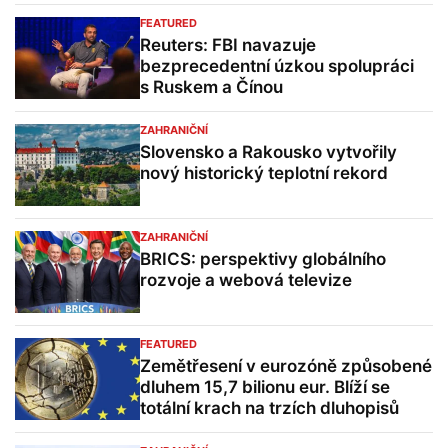
FEATURED
Reuters: FBI navazuje
bezprecedentní úzkou spolupráci
s Ruskem a Čínou
ZAHRANIČNÍ
Slovensko a Rakousko vytvořily
nový historický teplotní rekord
ZAHRANIČNÍ
BRICS: perspektivy globálního
rozvoje a webová televize
FEATURED
Zemětřesení v eurozóně způsobené
dluhem 15,7 bilionu eur. Blíží se
totální krach na trzích dluhopisů