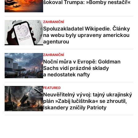
šokoval Trumpa: »Bomby nestačí!«
ZAHRANIČNÍ
Spoluzakladatel Wikipedie. Články
na webu byly upraveny americkou
agenturou
ZAHRANIČNÍ
Noční můra v Evropě: Goldman
Sachs vidí prázdné sklady
a nedostatek nafty
FEATURED
Neuvěřitelný vývoj: tajný ukrajinský
plán »Zabij lučištníka« se zhroutil,
Iskandery zničily Patrioty