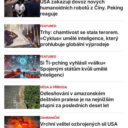
USA zakazují dovoz nových
humanoidních robotů z Číny. Peking
reaguje
FEATURED
Trhy: chamtivost se stala terorem.
»Cyklus« umělé inteligence, který
prohlubuje globální výprodeje
FEATURED
Si Ťi-pching vyhlásil »válku«
Spojeným státům kvůli umělé
inteligenci
VĚDA A PŘÍRODA
Odlesňování v amazonském
deštném pralese je na nejnižším
stupni za posledních deset let
ZAHRANIČNÍ
Vrchní velitel ozbrojených sil USA