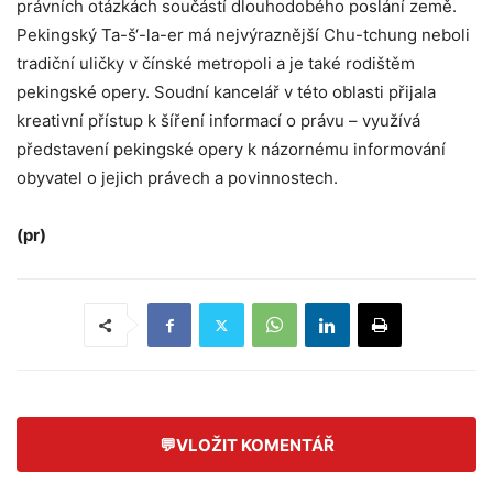
právních otázkách součástí dlouhodobého poslání země.
Pekingský Ta-š‘-la-er má nejvýraznější Chu-tchung neboli
tradiční uličky v čínské metropoli a je také rodištěm
pekingské opery. Soudní kancelář v této oblasti přijala
kreativní přístup k šíření informací o právu – využívá
představení pekingské opery k názornému informování
obyvatel o jejich právech a povinnostech.
(pr)
💬
VLOŽIT KOMENTÁŘ