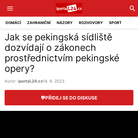
DOMÁCÍ
ZAHRANIČNÍ
NÁZORY
ROZHOVORY
SPORT
Jak se pekingská sídliště
dozvídají o zákonech
prostřednictvím pekingské
opery?
Autor:
iportaL24.cz
14. 6. 2023
💬
PŘIDEJ SE DO DISKUSE