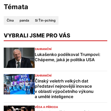
Témata
Čína
panda
Si Ťin-pching
VYBRALI JSME PRO VÁS
ZAHRANIČNÍ
Lukašenko poděkoval Trumpovi:
Chápeme, jaká je politika USA
ZAHRANIČNÍ
Čínský veletrh velkých dat
představí nejnovější inovace
v oblasti výpočetního výkonu
a umělé inteligence
VĚDA A PŘÍRODA