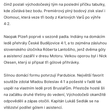
čímž poslali východočeský tým na poslední příčku tabulky,
kde zůstává bez bodu. Premiérový plný bodový zisk slaví i
Olomouc, která veze tři body z Karlových Varů po výhře
4:2.
Naopak Plzeň poprvé v sezoně padla. Indiány na domácím
ledě přehrály České Budějovice 4:1, a to zejména zásluhou
slovenského útočníka Róberta Lantošiho, jenž dvěma góly
a asistencí zazářil v dresu Motoru. Velkou oporou byl i Nick
Olesen, který si připsal tři gólové přihrávky.
Silnou domácí formu potvrzují Pardubice. Největší favorit
soutěže zdolal Mladou Boleslav 4:1 a pošesté v řadě tak
uspěl na vlastním ledě proti Bruslařům. Přestože hosté šli
na začátku druhé třetiny do vedení, Východočeši okamžitě
odpověděli a zápas otočili. Kapitán Lukáš Sedlák se na
vítězství podílel gólem i asistencí.