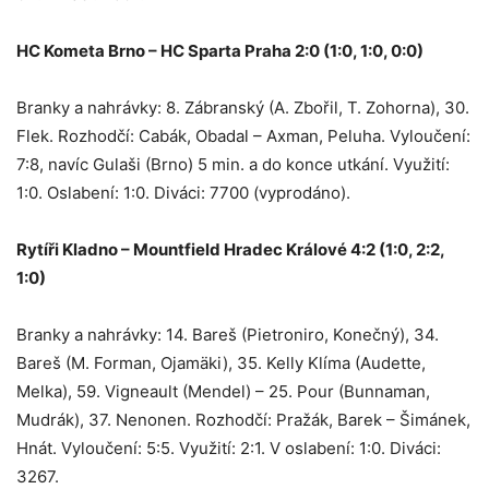
HC Kometa Brno – HC Sparta Praha 2:0 (1:0, 1:0, 0:0)
Branky a nahrávky: 8. Zábranský (A. Zbořil, T. Zohorna), 30.
Flek. Rozhodčí: Cabák, Obadal – Axman, Peluha. Vyloučení:
7:8, navíc Gulaši (Brno) 5 min. a do konce utkání. Využití:
1:0. Oslabení: 1:0. Diváci: 7700 (vyprodáno).
Rytíři Kladno – Mountfield Hradec Králové 4:2 (1:0, 2:2,
1:0)
Branky a nahrávky: 14. Bareš (Pietroniro, Konečný), 34.
Bareš (M. Forman, Ojamäki), 35. Kelly Klíma (Audette,
Melka), 59. Vigneault (Mendel) – 25. Pour (Bunnaman,
Mudrák), 37. Nenonen. Rozhodčí: Pražák, Barek – Šimánek,
Hnát. Vyloučení: 5:5. Využití: 2:1. V oslabení: 1:0. Diváci:
3267.