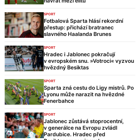
návrat mezi elitu
SPORT
Fotbalová Sparta hlásí rekordní
přestup: přichází bratranec
slavného Haalanda Brunes
SPORT
Hradec i Jablonec pokračují
v evropském snu. »Votroci« vyzvou
hvězdný Besiktas
SPORT
Sparta zná cestu do Ligy mistrů. Po
Lyonu může narazit na hvězdné
Fenerbahce
SPORT
Jablonec zůstává stoprocentní,
v generálce na Evropu zvládl
Pardubice. Hradec před