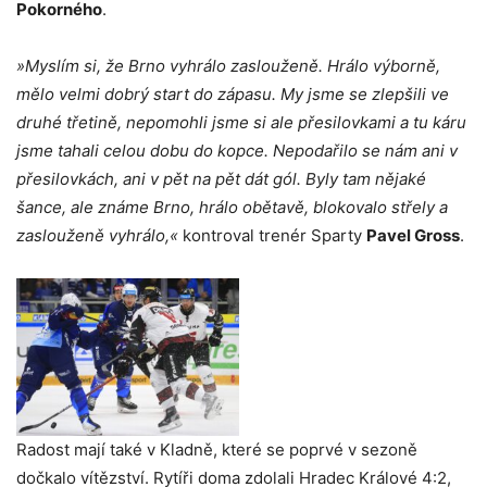
Pokorného
.
»Myslím si, že Brno vyhrálo zaslouženě. Hrálo výborně,
mělo velmi dobrý start do zápasu. My jsme se zlepšili ve
druhé třetině, nepomohli jsme si ale přesilovkami a tu káru
jsme tahali celou dobu do kopce. Nepodařilo se nám ani v
přesilovkách, ani v pět na pět dát gól. Byly tam nějaké
šance, ale známe Brno, hrálo obětavě, blokovalo střely a
zaslouženě vyhrálo,«
kontroval trenér Sparty
Pavel Gross
.
Radost mají také v Kladně, které se poprvé v sezoně
dočkalo vítězství. Rytíři doma zdolali Hradec Králové 4:2,