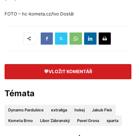
FOTO – hc-kometa.cz/Ivo Dostál
💬
VLOŽIT KOMENTÁŘ
Témata
Dynamo Pardubice
extraliga
hokej
Jakub Flek
Kometa Brno
Libor Zábranský
Pavel Gross
sparta