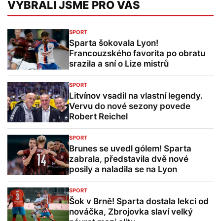
VYBRALI JSME PRO VÁS
SPORT
Sparta šokovala Lyon!
Francouzského favorita po obratu
srazila a sní o Lize mistrů
SPORT
Litvínov vsadil na vlastní legendy.
Vervu do nové sezony povede
Robert Reichel
SPORT
Brunes se uvedl gólem! Sparta
zabrala, představila dvě nové
posily a naladila se na Lyon
SPORT
Šok v Brně! Sparta dostala lekci od
nováčka, Zbrojovka slaví velký