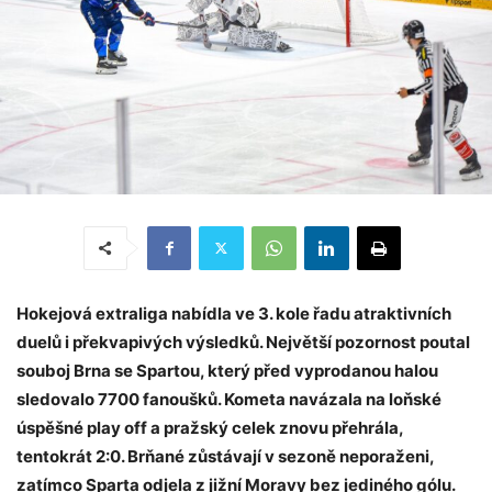
Hokejová extraliga nabídla ve 3. kole řadu atraktivních
duelů i překvapivých výsledků. Největší pozornost poutal
souboj Brna se Spartou, který před vyprodanou halou
sledovalo 7700 fanoušků. Kometa navázala na loňské
úspěšné play off a pražský celek znovu přehrála,
tentokrát 2:0. Brňané zůstávají v sezoně neporaženi,
zatímco Sparta odjela z jižní Moravy bez jediného gólu.