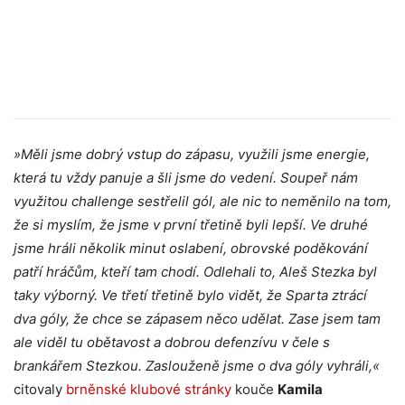
»Měli jsme dobrý vstup do zápasu, využili jsme energie,
která tu vždy panuje a šli jsme do vedení. Soupeř nám
využitou challenge sestřelil gól, ale nic to neměnilo na tom,
že si myslím, že jsme v první třetině byli lepší. Ve druhé
jsme hráli několik minut oslabení, obrovské poděkování
patří hráčům, kteří tam chodí. Odlehali to, Aleš Stezka byl
taky výborný. Ve třetí třetině bylo vidět, že Sparta ztrácí
dva góly, že chce se zápasem něco udělat. Zase jsem tam
ale viděl tu obětavost a dobrou defenzívu v čele s
brankářem Stezkou. Zaslouženě jsme o dva góly vyhráli,«
citovaly
brněnské klubové stránky
kouče
Kamila