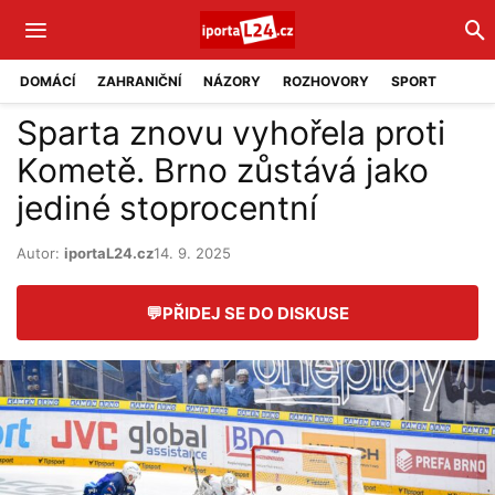
DOMÁCÍ
ZAHRANIČNÍ
NÁZORY
ROZHOVORY
SPORT
Sparta znovu vyhořela proti
Kometě. Brno zůstává jako
jediné stoprocentní
Autor:
iportaL24.cz
14. 9. 2025
💬
PŘIDEJ SE DO DISKUSE