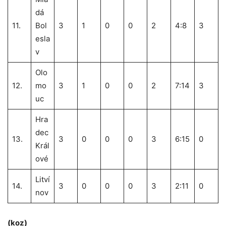
dá
11.
Bol
3
1
0
0
2
4:8
3
esla
v
Olo
12.
mo
3
1
0
0
2
7:14
3
uc
Hra
dec
13.
3
0
0
0
3
6:15
0
Král
ové
Litví
14.
3
0
0
0
3
2:11
0
nov
(koz)