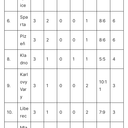
ice
Spa
6.
3
2
0
0
1
8:6
6
rta
Plz
3
2
0
0
1
8:6
6
eň
Kla
8.
3
1
0
1
1
5:5
4
dno
Karl
ovy
10:1
9.
3
1
0
0
2
3
Var
1
y
Libe
10.
3
1
0
0
2
7:9
3
rec
Mla