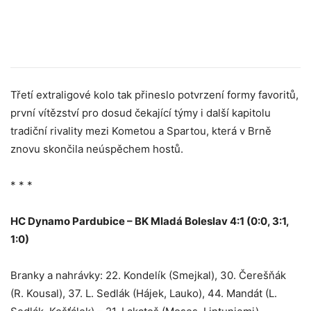
Třetí extraligové kolo tak přineslo potvrzení formy favoritů,
první vítězství pro dosud čekající týmy i další kapitolu
tradiční rivality mezi Kometou a Spartou, která v Brně
znovu skončila neúspěchem hostů.
* * *
HC Dynamo Pardubice – BK Mladá Boleslav 4:1 (0:0, 3:1,
1:0)
Branky a nahrávky: 22. Kondelík (Smejkal), 30. Čerešňák
(R. Kousal), 37. L. Sedlák (Hájek, Lauko), 44. Mandát (L.