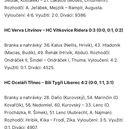
Sedlák, Košťálek) – 21. Lakatoš (Moses, Lintuniemi).
Rozhodčí: A. Jeřábek, Mejzlík – Rampír, Augusta.
Vyloučení: 4:6. Využití: 2:0. Diváci: 9386.
HC Verva Litvínov – HC Vítkovice Ridera 0:3 (0:0, 0:1, 0:2)
Branka a nahrávky: 36. Kalus (Nellis, Hrivík), 43. Hladonik
(Macias, Budík), 49. Řehák (Hrivík, Abdul). Rozhodčí:
Ondráček II, Šindel – Ondráček I, Thuma. Vyloučení: 4:2.
Využití: 0:1. Diváci: 4525.
HC Oceláři Třinec – Bílí Tygři Liberec 4:2 (0:0, 1:1, 3:1)
Branky a nahrávky: 28. Daňo (Kurovský), 54. Marinčin (O.
Kovařčík), 56. Nedomlel, 60. Kurovský – 33. Lenc (O.
Procházka, R. Šimek), 51. Lenc (Aubrecht, A. Najman).
Rozhodčí: Hribik, Kika – Frodl, Zíka. Vyloučení: 3:5. Využití:
0:1. Diváci: 4907.