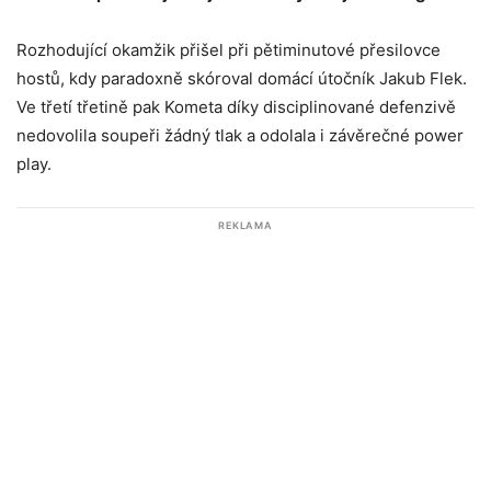
Rozhodující okamžik přišel při pětiminutové přesilovce
hostů, kdy paradoxně skóroval domácí útočník Jakub Flek.
Ve třetí třetině pak Kometa díky disciplinované defenzivě
nedovolila soupeři žádný tlak a odolala i závěrečné power
play.
REKLAMA