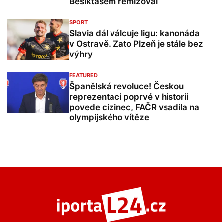
Besiktasem remizoval
SPORT
Slavia dál válcuje ligu: kanonáda
v Ostravě. Zato Plzeň je stále bez
výhry
FEATURED
Španělská revoluce! Českou
reprezentaci poprvé v historii
povede cizinec, FAČR vsadila na
olympijského vítěze