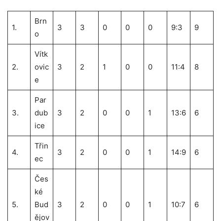
Brn
1.
3
3
0
0
0
9:3
9
o
Vítk
2.
ovic
3
2
1
0
0
11:4
8
e
Par
3.
dub
3
2
0
0
1
13:6
6
ice
Třin
4.
3
2
0
0
1
14:9
6
ec
Čes
ké
5.
Bud
3
2
0
0
1
10:7
6
ějov