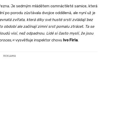
 března. Je sedmým mládětem osmnáctileté samice, která
ní po porodu zůstávala dvojice oddělená, ale nyní už je
vnatá zvířata, která díky své husté srsti zvládají bez
o období ale začínají zimní srst pomalu ztrácet. Ta se
loudů visí, než odpadnou. Lidé si často myslí, že jsou
 proces,«
vysvětluje inspektor chovu
Ivo Firla
.
REKLAMA