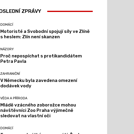
OSLEDNÍ ZPRÁVY
DOMÁCÍ
Motoristé a Svobodní spojují síly ve Zlíně
s heslem: Zlín není skanzen
NÁZORY
Proč nepospíchat s protikandidátem
Petra Pavla
ZAHRANIČNÍ
V Německu byla zavedena omezení
dodávek vody
VĚDA A PŘÍRODA
Mládě vzácného zoborožce mohou
návštěvníci Zoo Praha výjimečně
sledovat na vlastní oči
DOMÁCÍ