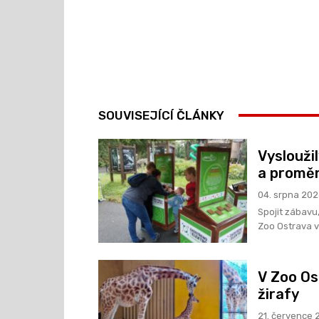
SOUVISEJÍCÍ ČLÁNKY
Vyslouži
a proměn
04. srpna 20
Spojit zábavu,
Zoo Ostrava v
V Zoo Os
žirafy
21. července 