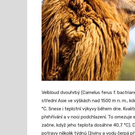
Velbloud dvouhrbý (Camelus ferus f. bactria
střední Asie ve výškách nad 1500 m n. m., kde 
°C. Snese i teplotní výkyvy během dne. Kvalit
přehřívání a v noci podchlazení. To omezuje e
začne, když jeho teplota dosáhne 40,7 °C). D
potravy několik týdnů (živiny a vodu čerpá 