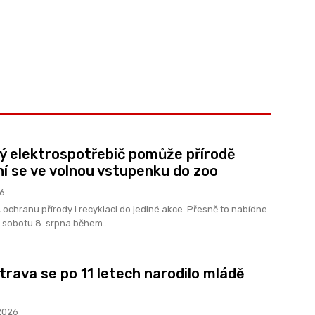
lý elektrospotřebič pomůže přírodě
í se ve volnou vstupenku do zoo
26
 ochranu přírody i recyklaci do jediné akce. Přesně to nabídne
 sobotu 8. srpna během...
trava se po 11 letech narodilo mládě
2026