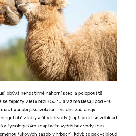
nus) obývá nehostinné náhorní stepi a polopouště
se teploty v létě blíží +50 °C a v zimě klesají pod -40
ní srst působí jako izolátor – ve dne zabraňuje
nergetické ztráty a úbytek vody (např. potit se velbloud
íky fyziologickým adaptacím vydrží bez vody i bez
přeměnou tukových zásob v hrbech). Když se pak velbloud