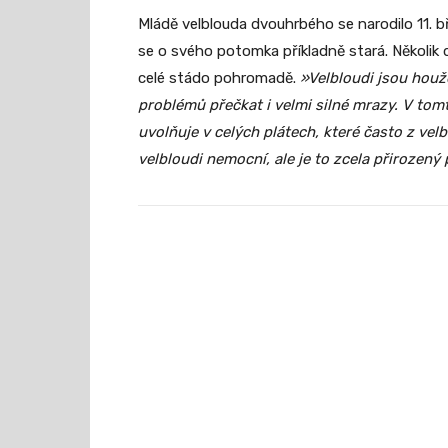
Mládě velblouda dvouhrbého se narodilo 11.
se o svého potomka příkladně stará. Několik d
celé stádo pohromadě.
»Velbloudi jsou houže
problémů přečkat i velmi silné mrazy. V tomt
uvolňuje v celých plátech, které často z velb
velbloudi nemocní, ale je to zcela přirozený