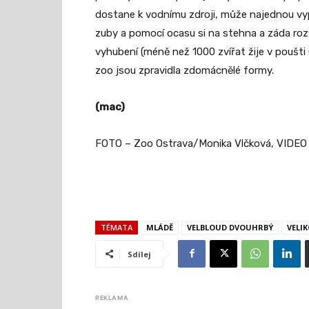
dostane k vodnímu zdroji, může najednou vypít
zuby a pomocí ocasu si na stehna a záda rozs
vyhubení (méně než 1000 zvířat žije v poušti
zoo jsou zpravidla zdomácnělé formy.
(mac)
FOTO – Zoo Ostrava/Monika Vlčková, VIDEO
TÉMATA
MLÁDĚ
VELBLOUD DVOUHRBÝ
VELI
Sdílej
REKLAMA