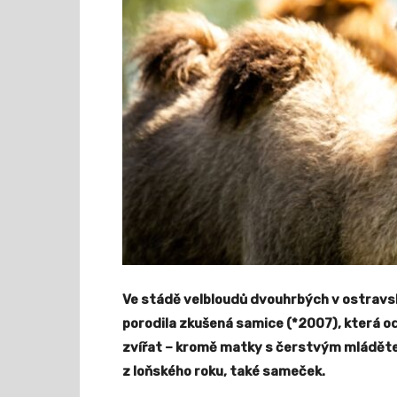
Ve stádě velbloudů dvouhrbých v ostravsk
porodila zkušená samice (*2007), která o
zvířat – kromě matky s čerstvým mláděte
z loňského roku, také sameček.