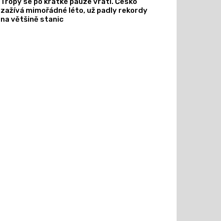
Tropy se po krátké pauze vrátí. Česko
zažívá mimořádné léto, už padly rekordy
na většině stanic