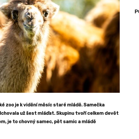
P
é zoo je k vidění měsíc staré mládě. Samečka
dchovala už šest mláďat. Skupinu tvoří celkem devět
m, je to chovný samec, pět samic a mládě