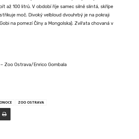
 až 100 litrů. V období říje samec silně slintá, skřípe
třikuje moč. Divoký velbloud dvouhrbý je na pokraji
 Gobi na pomezí Číny a Mongolska). Zvířata chovaná v
 – Zoo Ostrava/Enrico Gombala
KONOCE
ZOO OSTRAVA