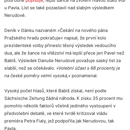
podrobně
popisuje
, lepší šance na zvolení hlavou státu vidí
u Pavla. List se také pozastavil nad slabým výsledkem
Nerudové.
Deník v článku nazvaném »Čekání na nového pána
Pražského hradu pokračuje« napsal, že první kolo
prezidentské volby přineslo těsný výsledek vedoucího
dua, ale že šance na vítězství má lepší přece jen Pavel než
Babiš. Výsledek Danuše Nerudové považuje saský list za
slabší, než se očekávalo.
»Volební účast s 68 procenty je
na české poměry velmi vysoká,«
poznamenal.
Vysoký počet hlasů, které Babiš získal, není podle
Sächsische Zeitung žádná náhoda. K zisku 35 procent mu
pomohlo několik faktorů včetně jediného vystoupení v
předvolební debatě, ve které tvrdě kritizoval vládu
premiéra Petra Fialy, jež podpořila jak Nerudovou, tak
Pavla.