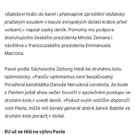
»Babišovi hrálo do karet i překvapivé zproštění obžaloby
pražským soudem v kauze evropských dotací krátce před
volbami,«
napsal saský deník. Pomohly mu podpora
dosluhujícího českého prezidenta Miloše Zemana i
návštěva u francouzského prezidenta Emmanuela
Macrona.
Pavel podle Sächsische Zeitung hledí ke druhému kolu
optimisticky.
»Pavlův optimismus není bezdůvodný.
Poražená kandidátka Danuše Nerudová oznámila, že bude
s Pavlem ještě dnes večer hovořit o společném postupu ve
druhém kole,«
uvedl deník.
»Pokud svým voličům doporučí
volit Pavla, může mít bývalý generál dobré šance Babiše ve
druhém kole porazit,«
dodal.
EU už se těší na výhru Pavla