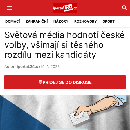
DOMÁCÍ
ZAHRANIČNÍ
NÁZORY
ROZHOVORY
SPORT
Světová média hodnotí české
volby, všímají si těsného
rozdílu mezi kandidáty
Autor:
iportaL24.cz
14. 1. 2023
💬
PŘIDEJ SE DO DISKUSE