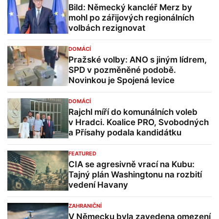
Bild: Německý kancléř Merz by
mohl po zářijových regionálních
volbách rezignovat
DOMÁCÍ
Pražské volby: ANO s jiným lídrem,
SPD v pozměněné podobě.
Novinkou je Spojená levice
DOMÁCÍ
Rajchl míří do komunálních voleb
v Hradci. Koalice PRO, Svobodných
a Přísahy podala kandidátku
FEATURED
CIA se agresivně vrací na Kubu:
Tajný plán Washingtonu na rozbití
vedení Havany
ZAHRANIČNÍ
V Německu byla zavedena omezení