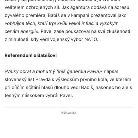
velitelem ozbrojených sil. Jak agentura dodává na adresu
bývalého premiéra, Babiš se v kampani prezentoval jako
»obhájce těch, kteří trpí kvůli velké inflaci a vysokým
cenám energií«
. Pavel zase poukazoval na své zkušenosti
z minulosti, kdy vedl vojenský výbor NATO.
Referendum o Babišovi
»Velký obrat a mohutný finiš generála Pavla,«
napsal
slovenský list Pravda k výsledkům prvního kola, ve kterém
při dílčím sčítání hlasů dlouho vedl Babiš, nakonec ho ale s
těsným náskokem vyhrál Pavel.
REKLAMA