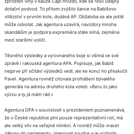
zproštěn viny v kauze Čapí hnízdo, kde se řešil údajný
dotační podvod. To přitom zvýšilo šance na Babišovo
vítězství v prvním kole, dodává AP. Obžaloba se ale ještě
může odvolat. Jak agentura uzavírá, navzdory mnoha
skandálům je podpora expremiéra stále silná, zejména
mezi staršími voliči.
Těsného výsledky a vyrovnaného boje si všímá ve své
zprávě i rakouská agentura APA. Popisuje, jak Babiš
nejprve při sčítání výsledků vedl, ale ke konci ho přeskočil
Pavel. Agentura rovněž citovala prohlášení bývalého
generála na adresu druhého kola voleb:
»Beru to jako
výzvu a ty já mám rád.«
Agentura DPA v souvislosti s prezidentem poznamenává,
že v České republice plní pouze reprezentativní roli, má
ale velký vliv na veřejné mínění. A rovněž může vracet
zákony do parlamentu, jmenovat soudce a je vrchním