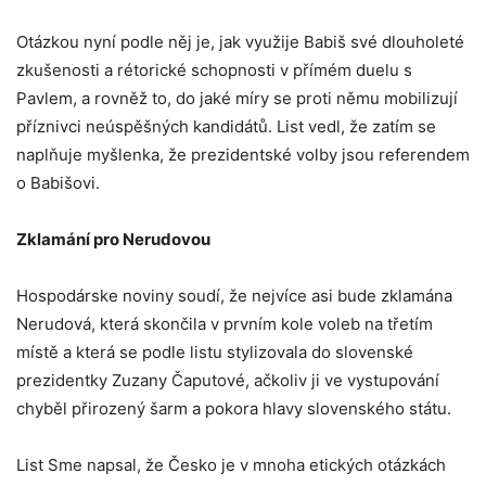
Otázkou nyní podle něj je, jak využije Babiš své dlouholeté
zkušenosti a rétorické schopnosti v přímém duelu s
Pavlem, a rovněž to, do jaké míry se proti němu mobilizují
příznivci neúspěšných kandidátů. List vedl, že zatím se
naplňuje myšlenka, že prezidentské volby jsou referendem
o Babišovi.
Zklamání pro Nerudovou
Hospodárske noviny soudí, že nejvíce asi bude zklamána
Nerudová, která skončila v prvním kole voleb na třetím
místě a která se podle listu stylizovala do slovenské
prezidentky Zuzany Čaputové, ačkoliv ji ve vystupování
chyběl přirozený šarm a pokora hlavy slovenského státu.
List Sme napsal, že Česko je v mnoha etických otázkách