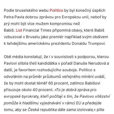
Podle bruselského webu
Politico
by byl konečný úspěch
Petra Pavla dobrou zprávou pro Evropskou unii, neboť by
prý mohl být více mužem kompromisu než
Babiš.
List
Financial Times připomíná obavy, které Babiš
vzbuzoval v Bruselu jako premiér například svým obdivem
k tehdejšímu americkému prezidentu Donaldu Trumpovi.
Obě média konstatují, že i v souvislosti s podporou, kterou
Pavlovi slíbila třetí kandidátka v pořadí Danuše Nerudová a
další, je favoritem rozhodujícího souboje. Politico s
odvoláním na průměr průzkumů veřejného mínění uvádí,
že by mohl dostat téměř 60 procent, zatímco Babišovi
přisuzuje okolo 40 procent.
»To je dobrá zpráva pro
evropské byrokraty, kteří počítají s tím, že Pavlovo vítězství
pomůže k hladšímu vyjednávání v rámci EU a předejde
tomu, aby se Česká republika dále sama izolovala,«
píše