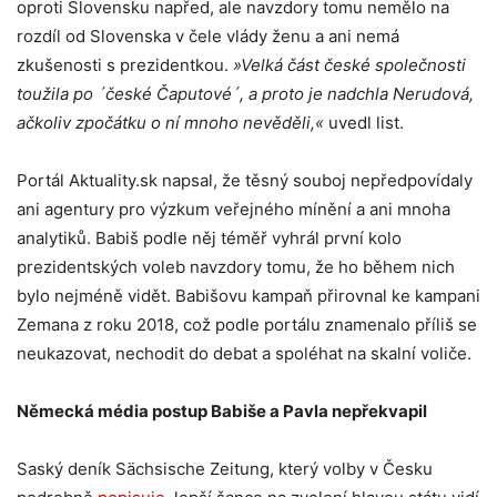
oproti Slovensku napřed, ale navzdory tomu nemělo na
rozdíl od Slovenska v čele vlády ženu a ani nemá
zkušenosti s prezidentkou.
»Velká část české společnosti
toužila po ´české Čaputové´, a proto je nadchla Nerudová,
ačkoliv zpočátku o ní mnoho nevěděli,«
uvedl list.
Portál Aktuality.sk napsal, že těsný souboj nepředpovídaly
ani agentury pro výzkum veřejného mínění a ani mnoha
analytiků. Babiš podle něj téměř vyhrál první kolo
prezidentských voleb navzdory tomu, že ho během nich
bylo nejméně vidět. Babišovu kampaň přirovnal ke kampani
Zemana z roku 2018, což podle portálu znamenalo příliš se
neukazovat, nechodit do debat a spoléhat na skalní voliče.
Německá média postup Babiše a Pavla nepřekvapil
Saský deník Sächsische Zeitung, který volby v Česku