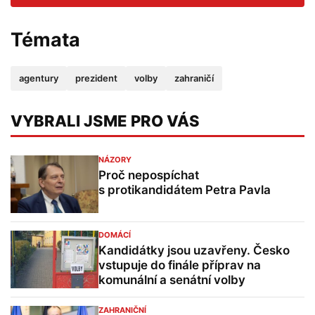
Témata
agentury
prezident
volby
zahraničí
VYBRALI JSME PRO VÁS
NÁZORY
Proč nepospíchat
s protikandidátem Petra Pavla
DOMÁCÍ
Kandidátky jsou uzavřeny. Česko
vstupuje do finále příprav na
komunální a senátní volby
ZAHRANIČNÍ