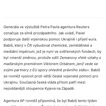
Generála ve výslužbě Petra Pavla agentura Reuters
označuje za silně prozápadního. Jak uvádí, Pavel
podporuje další vojenskou pomoc Ukrajině i přijetí eura.
Babiš, který v ČR vybudoval chemické, zemědělské a
mediální impérium, jež je nyní ve svěřenských fondech, by
byl
»menší změnou, protože sdílí Zemanovy vřelé vztahy s
maďarským premiérem Viktorem Orbánem, jenž vede se
svými partnery z EU spory ohledně právního státu«
. Babiš
se rovněž vyslovil proti větší české vojenské pomoci pro
Ukrajinu. Současná česká vláda přitom patří mezi
nejoddanější stoupence Kyjeva na Západě.
Agentura AP rovněž připomíná, že byl Babiš tento týden