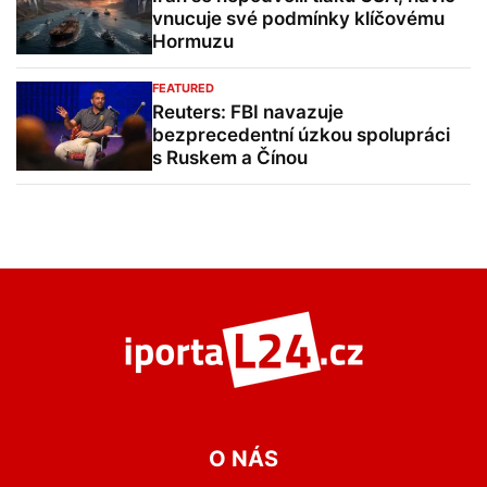
vnucuje své podmínky klíčovému
Hormuzu
FEATURED
Reuters: FBI navazuje
bezprecedentní úzkou spolupráci
s Ruskem a Čínou
O NÁS