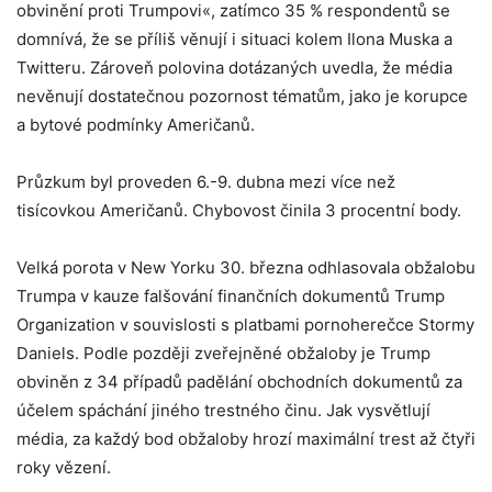
obvinění proti Trumpovi«, zatímco 35 % respondentů se
domnívá, že se příliš věnují i situaci kolem Ilona Muska a
Twitteru. Zároveň polovina dotázaných uvedla, že média
nevěnují dostatečnou pozornost tématům, jako je korupce
a bytové podmínky Američanů.
Průzkum byl proveden 6.-9. dubna mezi více než
tisícovkou Američanů. Chybovost činila 3 procentní body.
Velká porota v New Yorku 30. března odhlasovala obžalobu
Trumpa v kauze falšování finančních dokumentů Trump
Organization v souvislosti s platbami pornoherečce Stormy
Daniels. Podle později zveřejněné obžaloby je Trump
obviněn z 34 případů padělání obchodních dokumentů za
účelem spáchání jiného trestného činu. Jak vysvětlují
média, za každý bod obžaloby hrozí maximální trest až čtyři
roky vězení.