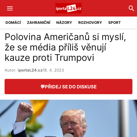
DOMÁCÍ
ZAHRANIČNÍ
NÁZORY
ROZHOVORY
SPORT
Polovina Američanů si myslí,
že se média příliš věnují
kauze proti Trumpovi
Autor:
iportaL24.cz
18. 4. 2023
💬
PŘIDEJ SE DO DISKUSE