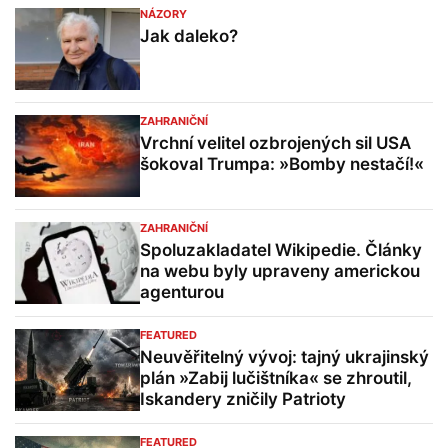
NÁZORY
Jak daleko?
ZAHRANIČNÍ
Vrchní velitel ozbrojených sil USA
šokoval Trumpa: »Bomby nestačí!«
ZAHRANIČNÍ
Spoluzakladatel Wikipedie. Články
na webu byly upraveny americkou
agenturou
FEATURED
Neuvěřitelný vývoj: tajný ukrajinský
plán »Zabij lučištníka« se zhroutil,
Iskandery zničily Patrioty
FEATURED