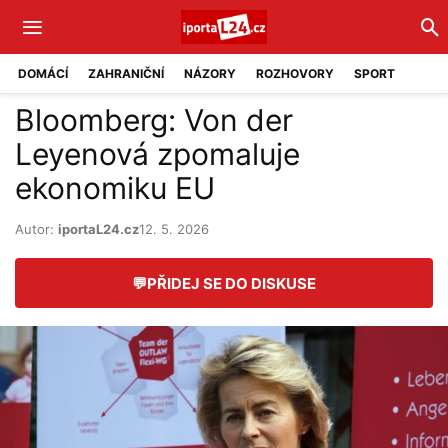
DOMÁCÍ
ZAHRANIČNÍ
NÁZORY
ROZHOVORY
SPORT
Bloomberg: Von der
Leyenová zpomaluje
ekonomiku EU
Autor:
iportaL24.cz
12. 5. 2026
💬
PŘIDEJ SE DO DISKUSE