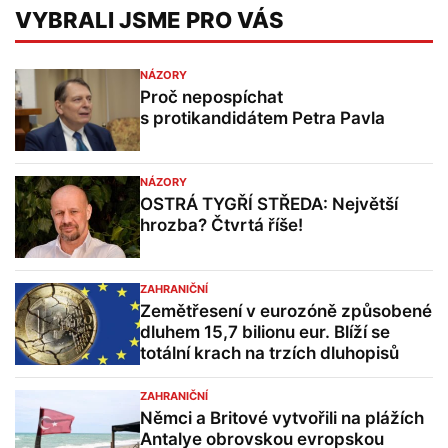
VYBRALI JSME PRO VÁS
NÁZORY
Proč nepospíchat
s protikandidátem Petra Pavla
NÁZORY
OSTRÁ TYGŘÍ STŘEDA: Největší
hrozba? Čtvrtá říše!
ZAHRANIČNÍ
Zemětřesení v eurozóně způsobené
dluhem 15,7 bilionu eur. Blíží se
totální krach na trzích dluhopisů
ZAHRANIČNÍ
Němci a Britové vytvořili na plážích
Antalye obrovskou evropskou