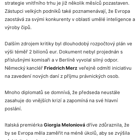
strategie vnitřního trhu je již několik měsíců pozastaven.
Zástupci velkých podniků také poznamenávají, že Evropa
zaostává za svými konkurenty v oblasti umělé inteligence a
výroby čipů.
Dalším zdrojem kritiky byl dlouhodobý rozpočtový plán ve
výši téměř 2 bilionů eur. Dokument nebyl projednán s
příslušnými komisaři a v Berlíně vyvolal silný odpor.
Německý kancléř
Friedrich Merz
veřejně odmítl iniciativu
na zavedení nových daní z příjmu právnických osob.
Mnoho diplomatů se domnívá, že předseda neustále
zasahuje do vnějších krizí a zapomíná na své hlavní
poslání.
Italská premiérka
Giorgia Meloniová
dříve zdůraznila, že
by se Evropa měla zaměřit na méně úkolů, aby se zvýšila