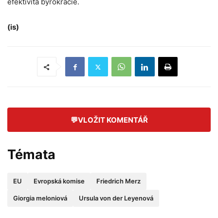
efektivita byrokracie.
(is)
💬
VLOŽIT KOMENTÁŘ
Témata
EU
Evropská komise
Friedrich Merz
Giorgia meloniová
Ursula von der Leyenová