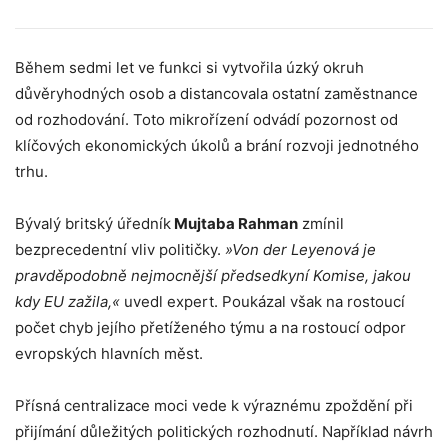
Během sedmi let ve funkci si vytvořila úzký okruh
důvěryhodných osob a distancovala ostatní zaměstnance
od rozhodování. Toto mikrořízení odvádí pozornost od
klíčových ekonomických úkolů a brání rozvoji jednotného
trhu.
Bývalý britský úředník
Mujtaba Rahman
zmínil
bezprecedentní vliv političky.
»Von der Leyenová je
pravděpodobně nejmocnější předsedkyní Komise, jakou
kdy EU zažila,«
uvedl expert. Poukázal však na rostoucí
počet chyb jejího přetíženého týmu a na rostoucí odpor
evropských hlavních měst.
Přísná centralizace moci vede k výraznému zpoždění při
přijímání důležitých politických rozhodnutí. Například návrh