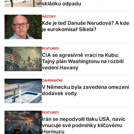
skládku odpadu
NÁZORY
Kde je teď Danuše Nerudová? A kde
je eurokomisař Síkela?
FEATURED
CIA se agresivně vrací na Kubu:
Tajný plán Washingtonu na rozbití
vedení Havany
ZAHRANIČNÍ
V Německu byla zavedena omezení
dodávek vody
FEATURED
Írán se nepodvolil tlaku USA, navíc
vnucuje své podmínky klíčovému
Hormuzu