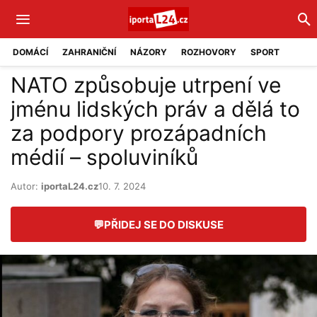
DOMÁCÍ
ZAHRANIČNÍ
NÁZORY
ROZHOVORY
SPORT
NATO způsobuje utrpení ve
jménu lidských práv a dělá to
za podpory prozápadních
médií – spoluviníků
Autor:
iportaL24.cz
10. 7. 2024
💬
PŘIDEJ SE DO DISKUSE