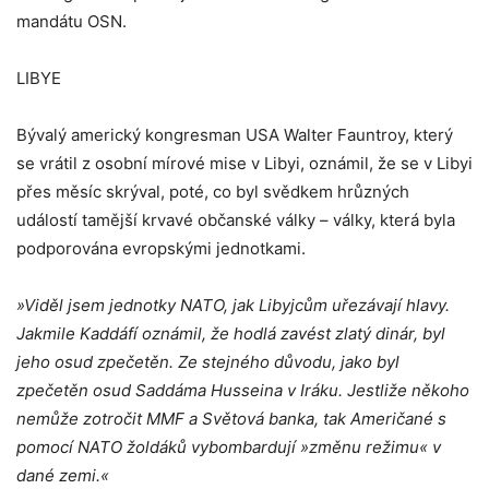
mandátu OSN.
LIBYE
Bývalý americký kongresman USA Walter Fauntroy, který
se vrátil z osobní mírové mise v Libyi, oznámil, že se v Libyi
přes měsíc skrýval, poté, co byl svědkem hrůzných
událostí tamější krvavé občanské války – války, která byla
podporována evropskými jednotkami.
»Viděl jsem jednotky NATO, jak Libyjcům uřezávají hlavy.
Jakmile Kaddáfí oznámil, že hodlá zavést zlatý dinár, byl
jeho osud zpečetěn. Ze stejného důvodu, jako byl
zpečetěn osud Saddáma Husseina v Iráku. Jestliže někoho
nemůže zotročit MMF a Světová banka, tak Američané s
pomocí NATO žoldáků vybombardují »změnu režimu« v
dané zemi.«