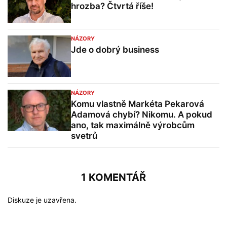
hrozba? Čtvrtá říše!
NÁZORY
Jde o dobrý business
NÁZORY
Komu vlastně Markéta Pekarová
Adamová chybí? Nikomu. A pokud
ano, tak maximálně výrobcům
svetrů
1 KOMENTÁŘ
Diskuze je uzavřena.