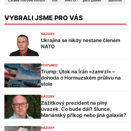
České mírové fórum
mír
NATO
petr pavel
Summit
VYBRALI JSME PRO VÁS
NÁZORY
Ukrajina se nikdy nestane členem
NATO
FEATURED
Trump: Útok na Írán »zamrzl« –
dohoda o Hormuzském průlivu na
stole
NÁZORY
Zážitkový prezident na plný
úvazek. Co bude dál? Slunce,
Mariánský příkop nebo jiná galaxie?
NÁZORY