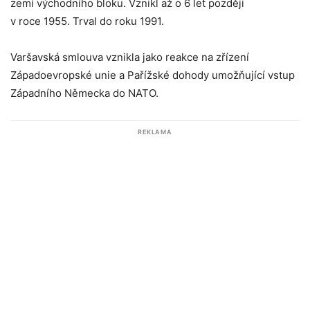
zemí východního bloku. Vznikl až o 6 let později
v roce 1955. Trval do roku 1991.
Varšavská smlouva vznikla jako reakce na zřízení
Západoevropské unie a Pařížské dohody umožňující vstup
Západního Německa do NATO.
REKLAMA