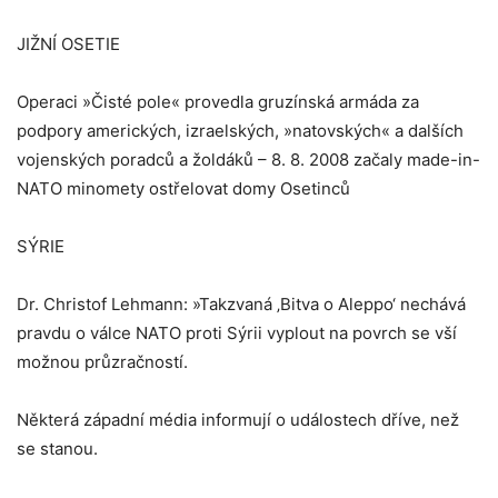
JIŽNÍ OSETIE
Operaci »Čisté pole« provedla gruzínská armáda za
podpory amerických, izraelských, »natovských« a dalších
vojenských poradců a žoldáků – 8. 8. 2008 začaly made-in-
NATO minomety ostřelovat domy Osetinců
SÝRIE
Dr. Christof Lehmann: »Takzvaná ‚Bitva o Aleppo‘ nechává
pravdu o válce NATO proti Sýrii vyplout na povrch se vší
možnou průzračností.
Některá západní média informují o událostech dříve, než
se stanou.