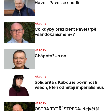
Havel i Pavel se shodli
NÁZORY
Co kdyby prezident Pavel trpěl
»sandokanismem«?
NÁZORY
Chápete? Já ne
NÁZORY
Solidarita s Kubou je povinností
všech, kteří odmítají imperialismus
NÁZORY
OSTRÁ TYGŘÍ STŘEDA: Největší