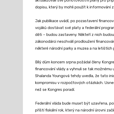
aktualizovali své pohotovostní plány pro pří
dopisu, který by mohli použít k informování 
Jak publikace uvádí, po pozastavení financo
vojáků dostávat své platy a federální progra
děti – budou zastaveny. Někteří z nich budo
zákonodárci neschválí prodloužení financován
některé národní parky a muzea a na letištích
Bílý dům koncem srpna požádal členy Kongresu
financování vlády a vyhnuli se tak možnému 
Shalanda Youngová tehdy uvedla, že tato in
kompromisu v rozpočtových otázkách. Usnese
než se Kongres poradí.
Federální vláda bude muset být uzavřena, po
příští fiskální rok, který na národní úrovni začín