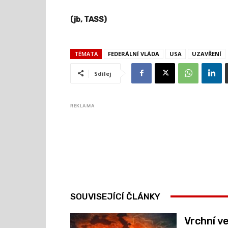
(jb, TASS)
TÉMATA
FEDERÁLNÍ VLÁDA
USA
UZAVŘENÍ
Sdílej
REKLAMA
SOUVISEJÍCÍ ČLÁNKY
Vrchní ve