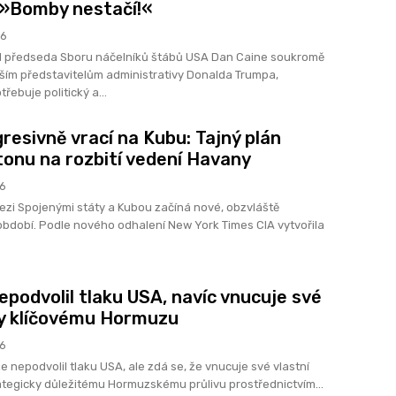
 »Bomby nestačí!«
26
l předseda Sboru náčelníků štábů USA Dan Caine soukromě
ším představitelům administrativy Donalda Trumpa,
řebuje politický a...
gresivně vrací na Kubu: Tajný plán
onu na rozbití vedení Havany
26
ezi Spojenými státy a Kubou začíná nové, obzvláště
dobí. Podle nového odhalení New York Times CIA vytvořila
epodvolil tlaku USA, navíc vnucuje své
y klíčovému Hormuzu
26
e nepodvolil tlaku USA, ale zdá se, že vnucuje své vlastní
tegicky důležitému Hormuzskému průlivu prostřednictvím...