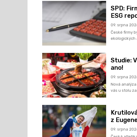
SPD: Fir
ESG repo
09. srpna 202
České firmy b
ekologických 
Studie: V
ano!
09. srpna 202
Nová analýza 
vás u stolu za
Krutilová
z Eugene
09. srpna 202
Česká atletik