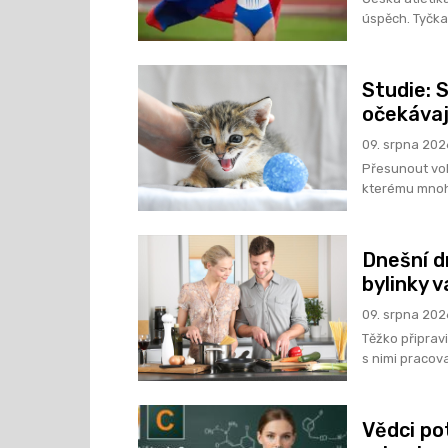
úspěch. Tyčkař
Studie: 
očekávaj
09. srpna 202
Přesunout voln
kterému mnoho
Dnešní d
bylinky 
09. srpna 202
Těžko připravi
s nimi pracova
Vědci pot