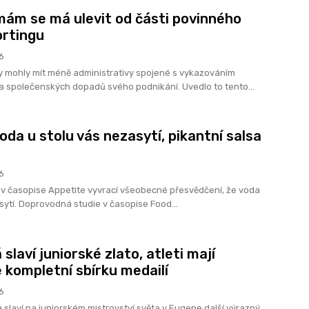
mám se má ulevit od části povinného
rtingu
6
y mohly mít méně administrativy spojené s vykazováním
a společenských dopadů svého podnikání. Uvedlo to tento...
oda u stolu vás nezasytí, pikantní salsa
6
v časopise Appetite vyvrací všeobecné přesvědčení, že voda
sytí. Doprovodná studie v časopise Food...
 slaví juniorské zlato, atleti mají
 kompletní sbírku medailí
6
a slaví na juniorském mistrovství světa v Eugene další výrazný