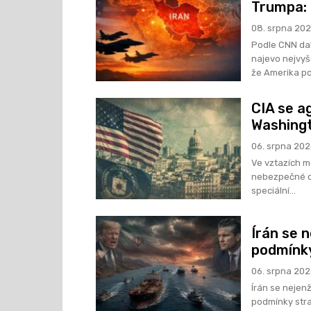
Trumpa:
08. srpna 20
Podle CNN da
najevo nejvyš
že Amerika pot
CIA se a
Washingt
06. srpna 20
Ve vztazích m
nebezpečné ob
speciální...
Írán se n
podmínk
06. srpna 20
Írán se nejenž
podmínky stra