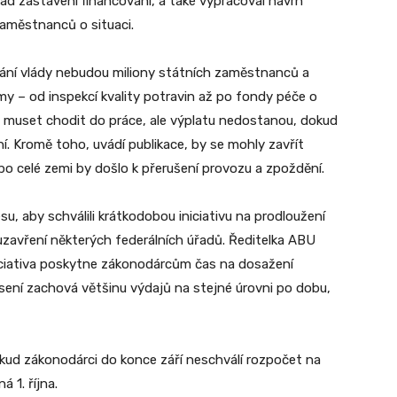
pad zastavení financování, a také vypracoval návrh
zaměstnanců o situaci.
vání vlády nebudou miliony státních zaměstnanců a
my – od inspekcí kvality potravin až po fondy péče o
u muset chodit do práce, ale výplatu nedostanou, dokud
í. Kromě toho, uvádí publikace, by se mohly zavřít
 po celé zemi by došlo k přerušení provozu a zpoždění.
, aby schválili krátkodobou iniciativu na prodloužení
uzavření některých federálních úřadů. Ředitelka ABU
iciativa poskytne zákonodárcům čas na dosažení
ní zachová většinu výdajů na stejné úrovni po dobu,
kud zákonodárci do konce září neschválí rozpočet na
á 1. října.