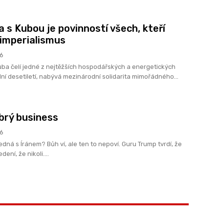
a s Kubou je povinností všech, kteří
 imperialismus
26
uba čelí jedné z nejtěžších hospodářských a energetických
dní desetiletí, nabývá mezinárodní solidarita mimořádného...
brý business
26
dná s Íránem? Bůh ví, ale ten to nepoví. Guru Trump tvrdí, že
ení, že nikoli....