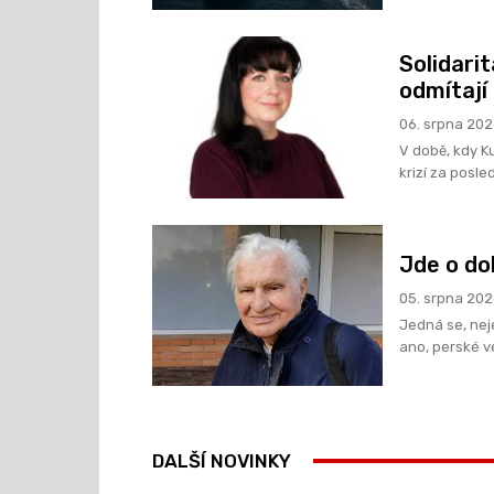
Solidarit
odmítají
06. srpna 20
V době, kdy K
krizí za posle
Jde o do
05. srpna 20
Jedná se, neje
ano, perské ved
DALŠÍ NOVINKY