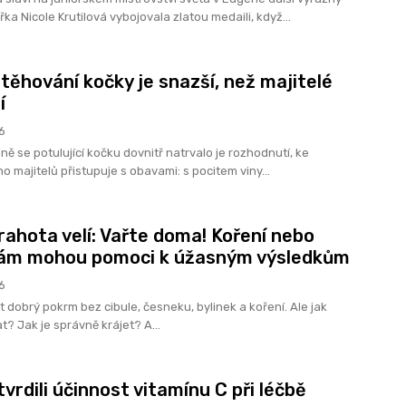
ka Nicole Krutilová vybojovala zlatou medaili, když...
Stěhování kočky je snazší, než majitelé
í
6
ě se potulující kočku dovnitř natrvalo je rozhodnutí, ke
 majitelů přistupuje s obavami: s pocitem viny...
rahota velí: Vařte doma! Koření nebo
vám mohou pomoci k úžasným výsledkům
6
t dobrý pokrm bez cibule, česneku, bylinek a koření. Ale jak
t? Jak je správně krájet? A...
vrdili účinnost vitamínu C při léčbě