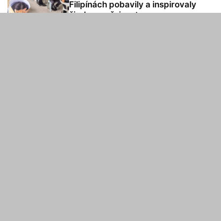
Filipínách pobavily a inspirovaly
širokou veřejnost
REKLAMA
Načítám další články…