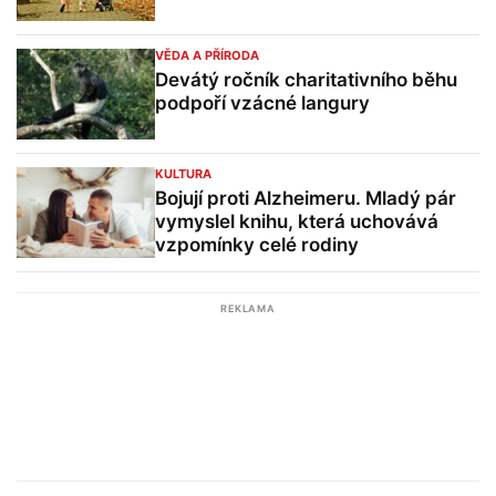
VĚDA A PŘÍRODA
Devátý ročník charitativního běhu
podpoří vzácné langury
KULTURA
Bojují proti Alzheimeru. Mladý pár
vymyslel knihu, která uchovává
vzpomínky celé rodiny
REKLAMA