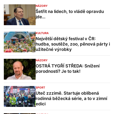
NÁZORY
Šetřit na lidech, to vládě opravdu
jde…
KULTURA
Největší dětský festival v ČR:
hudba, soutěže, zoo, pěnová párty i
užitečné výrobky
NÁZORY
OSTRÁ TYGŘÍ STŘEDA: Snížení
porodnosti? Je to tak!
SPORT
Uteč zzzimě. Startuje oblíbená
rodinná běžecká série, a to v zimní
edici