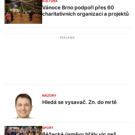
KULTURA
Vánoce Brno podpoří přes 60
charitativních organizací a projektů
REKLAMA
NÁZORY
Hledá se vysavač. Zn. do mrtě
SPORT
Běžecké úsměvy hřály víc než