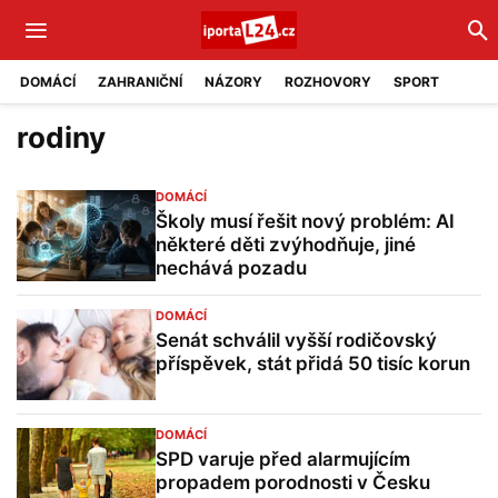
DOMÁCÍ
ZAHRANIČNÍ
NÁZORY
ROZHOVORY
SPORT
rodiny
DOMÁCÍ
Školy musí řešit nový problém: AI
některé děti zvýhodňuje, jiné
nechává pozadu
DOMÁCÍ
Senát schválil vyšší rodičovský
příspěvek, stát přidá 50 tisíc korun
DOMÁCÍ
SPD varuje před alarmujícím
propadem porodnosti v Česku