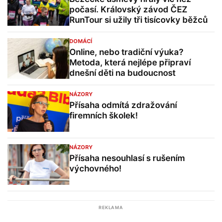
počasí. Královský závod ČEZ
RunTour si užily tři tisícovky běžců
DOMÁCÍ
Online, nebo tradiční výuka?
Metoda, která nejlépe připraví
dnešní děti na budoucnost
NÁZORY
Přísaha odmítá zdražování
firemních školek!
NÁZORY
Přísaha nesouhlasí s rušením
výchovného!
REKLAMA