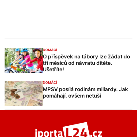
DOMÁCÍ
O příspěvek na tábory lze žádat do
tří měsíců od návratu dítěte.
Ušetříte!
DOMÁCÍ
MPSV posílá rodinám miliardy. Jak
pomáhají, ovšem netuší