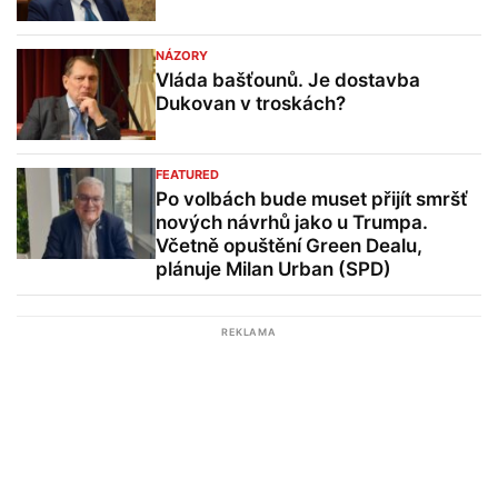
NÁZORY
Vláda bašťounů. Je dostavba
Dukovan v troskách?
FEATURED
Po volbách bude muset přijít smršť
nových návrhů jako u Trumpa.
Včetně opuštění Green Dealu,
plánuje Milan Urban (SPD)
REKLAMA