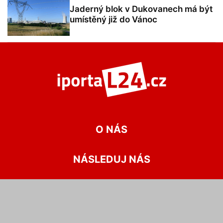
Jaderný blok v Dukovanech má být
umístěný již do Vánoc
O NÁS
NÁSLEDUJ NÁS
Domácí
Zahraničí
Rozhovory
Názory
Sport
Pel mel