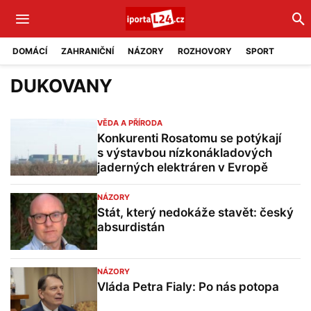
DOMÁCÍ
ZAHRANIČNÍ
NÁZORY
ROZHOVORY
SPORT
DUKOVANY
VĚDA A PŘÍRODA
Konkurenti Rosatomu se potýkají
s výstavbou nízkonákladových
jaderných elektráren v Evropě
NÁZORY
Stát, který nedokáže stavět: český
absurdistán
NÁZORY
Vláda Petra Fialy: Po nás potopa