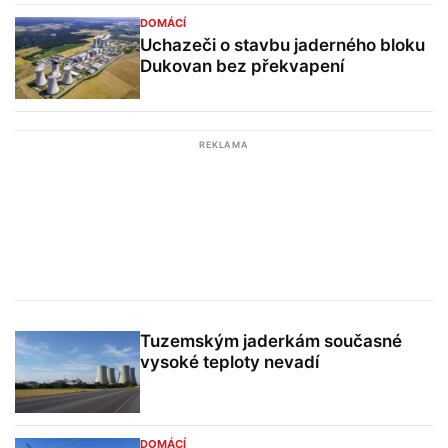
DOMÁCÍ
Uchazeči o stavbu jaderného bloku
Dukovan bez překvapení
REKLAMA
Tuzemským jaderkám současné
vysoké teploty nevadí
DOMÁCÍ