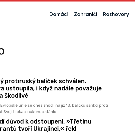
Domácí
Zahraničí
Rozhovory
O
 protiruský balíček schválen.
a ustoupila, i když nadále považuje
a škodlivé
Evropské unie se dnes shodli na již 18. balíčku sankcí proti
. Svoji blokaci nakonec stáhlo...
idí důvod k odstoupení. »Třetinu
antů tvoří Ukrajinci,« řekl