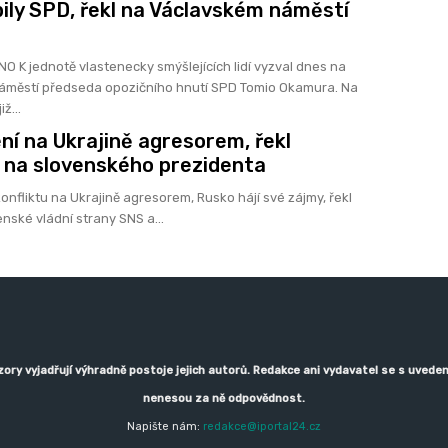
bily SPD, řekl na Václavském náměstí
a
zval dnes na
áměstí předseda opozičního hnutí SPD Tomio Okamura. Na
iž...
ní na Ukrajině agresorem, řekl
 na slovenského prezidenta
onfliktu na Ukrajině agresorem, Rusko hájí své zájmy, řekl
nské vládní strany SNS a...
zory vyjadřují výhradně postoje jejich autorů. Redakce ani vydavatel se s uve
nenesou za ně odpovědnost.
Napište nám:
redakce@iportal24.cz