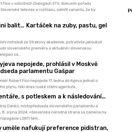
t Fico v sobotních Dialogách STV, diskusím pořadu
Slovenské televize a rozhlasu, odmítl variantu, že by
P
čni balit… Kartáček na zuby, pastu, gel
ivní nohsledi ze Strakovy akademie, potrativše jakoukoli
obí slovenského premiéra a aktuálně i slovenskou
legaci za...
Kyjeva nepojede, prohlásil v Moskvě
edseda parlamentu Gašpar
miér Robert Fico nepojede 17. ledna do Kyjeva jednat o
ho plynu, řekl dnes ruské státní agentuře...
ntáře, s potleskem a k následování…
drej Danko, místopředseda slovenského parlamentu a
lovenská národná strana sa zameria na
opagácie LGBTI tém...
 uměle nafukují preference pidistran,