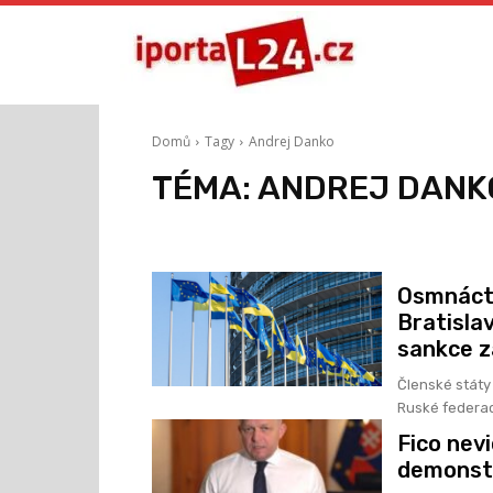
Domů
Tagy
Andrej Danko
TÉMA:
ANDREJ DANK
Osmnáctý
Bratislav
sankce z
Členské státy 
Ruské federaci
Fico nev
demonstr