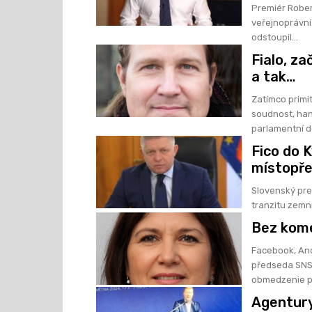
Premiér Rober
veřejnoprávní 
odstoupil...
Fialo, za
a tak…
Zatímco primit
soudnost, han
parlamentní de
Fico do 
místopř
Slovenský pre
tranzitu zemní
Bez kome
Facebook, An
předseda SNS, 8. srpna 2024: »S
obmedzenie pr
Agentury