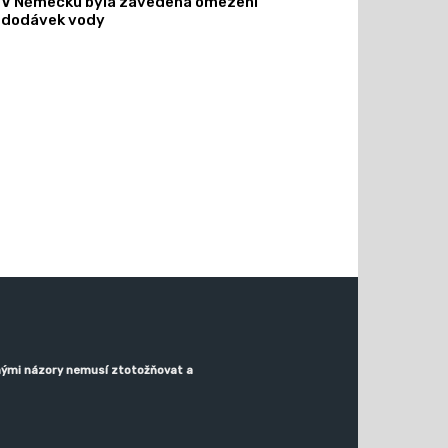
V Německu byla zavedena omezení
dodávek vody
denými názory nemusí ztotožňovat a