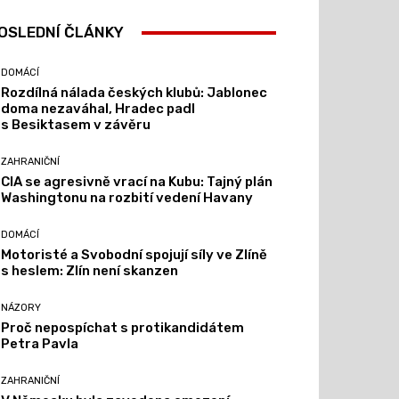
OSLEDNÍ ČLÁNKY
DOMÁCÍ
Rozdílná nálada českých klubů: Jablonec
doma nezaváhal, Hradec padl
s Besiktasem v závěru
ZAHRANIČNÍ
CIA se agresivně vrací na Kubu: Tajný plán
Washingtonu na rozbití vedení Havany
DOMÁCÍ
Motoristé a Svobodní spojují síly ve Zlíně
s heslem: Zlín není skanzen
NÁZORY
Proč nepospíchat s protikandidátem
Petra Pavla
ZAHRANIČNÍ