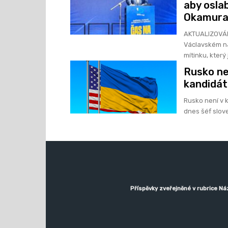
aby osla
Okamur
AKTUALIZOVÁNO K jednotě vlastenecky smýšlejících lidí vy
Václavském n
mítinku, který j
Rusko ne
kandidát
Rusko není v k
dnes šéf slove
Příspěvky zveřejněné v rubrice Ná