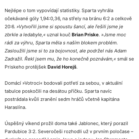
Nejlépe o tom vypovídají statistiky. Sparta vyhrála
očekávané góly 1,94:0,36, na střely na bránu 6:2 a celkově
20:6.
»Vytvořili jsme si spoustu šancí, ale řešili jsme je
zbrkle a ledabyle,«
uznal kouč
Brian Priske
.
»Jsme moc
rádi za výhru, Sparta měla s naším blokem problém.
Zasloužili jsme si to za bojovnost, ale podržel nás Adam
Zadražil. Řekl jsem mu, že ho konečně poznávám,«
smál se
Priskeho protějšek
David Horejš
.
Domácí »Votroci« bodovali potřetí za sebou, v aktuální
tabulce poskočili na desátou příčku. Sparta navíc
postrádala kvůli zranění sedm hráčů včetně kapitána
Haraslína.
Úspěšný víkend prožil doma také Jablonec, který porazil
Pardubice 3:2. Severočeši rozhodli už v prvním poločase –