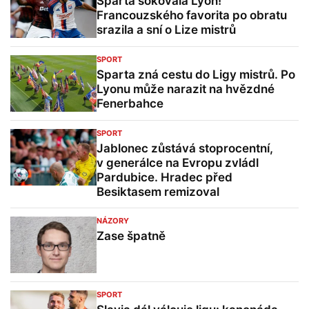
Sparta šokovala Lyon!
Francouzského favorita po obratu
srazila a sní o Lize mistrů
SPORT
Sparta zná cestu do Ligy mistrů. Po
Lyonu může narazit na hvězdné
Fenerbahce
SPORT
Jablonec zůstává stoprocentní,
v generálce na Evropu zvládl
Pardubice. Hradec před
Besiktasem remizoval
NÁZORY
Zase špatně
SPORT