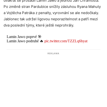
dvakrát se prosadil Lamin Jawo a jednou Jan Chramosta.
Po změně stran Pardubice snížily zásluhou Ryana Mahuty
a Vojtěcha Patráka z penalty, vyrovnání se ale nedočkaly.
Jablonec tak udržel ligovou neporazitelnost a patří mezi
dva poslední týmy, které ještě neprohrály.
Lamin Jawo poprvé 🎯
Lamin Jawo podruhé 🔥
pic.twitter.com/TZZLq6byat
REKLAMA