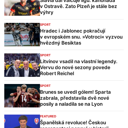
Slavia dál válcuje ligu: kanonáda
v Ostravě. Zato Plzeň je stále bez
výhry
SPORT
Hradec i Jablonec pokračují
v evropském snu. »Votroci« vyzvou
hvězdný Besiktas
SPORT
Litvínov vsadil na vlastní legendy.
Vervu do nové sezony povede
Robert Reichel
SPORT
Brunes se uvedl gólem! Sparta
zabrala, představila dvě nové
posily a naladila se na Lyon
FEATURED
Španělská revoluce! Českou