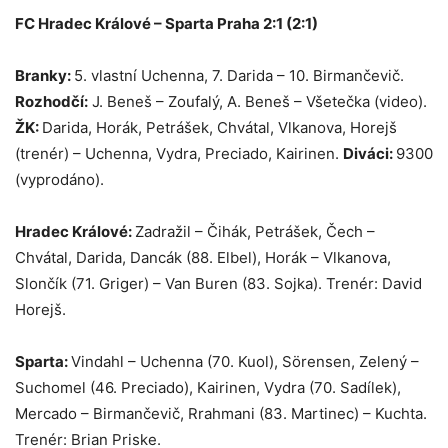
FC Hradec Králové – Sparta Praha 2:1 (2:1)
Branky:
5. vlastní Uchenna, 7. Darida – 10. Birmančevič.
Rozhodčí:
J. Beneš – Zoufalý, A. Beneš – Všetečka (video).
ŽK:
Darida, Horák, Petrášek, Chvátal, Vlkanova, Horejš
(trenér) – Uchenna, Vydra, Preciado, Kairinen.
Diváci:
9300
(vyprodáno).
Hradec Králové:
Zadražil – Čihák, Petrášek, Čech –
Chvátal, Darida, Dancák (88. Elbel), Horák – Vlkanova,
Slončík (71. Griger) – Van Buren (83. Sojka). Trenér: David
Horejš.
Sparta:
Vindahl – Uchenna (70. Kuol), Sörensen, Zelený –
Suchomel (46. Preciado), Kairinen, Vydra (70. Sadílek),
Mercado – Birmančevič, Rrahmani (83. Martinec) – Kuchta.
Trenér: Brian Priske.