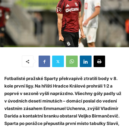
Fotbalisté pražské Sparty překvapivě ztratili body v 8.
kole první ligy. Na hřišti Hradce Králové prohráli 1:2 a
poprvé v sezoně vyšli naprázdno. Všechny góly padly už
v úvodních deseti minutách – domácí poslal do vedení
vlastním zásahem Emmanuel Uchenna, zvýšil Vladimír
Darida a kontaktní branku obstaral Veljko Birmančevič.
Sparta po porážce přepustila první místo tabulky Slavii,