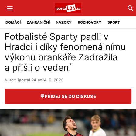
DOMÁCÍ
ZAHRANIČNÍ
NÁZORY
ROZHOVORY
SPORT
Fotbalisté Sparty padli v
Hradci i díky fenomenálnímu
výkonu brankáře Zadražila
a přišli o vedení
Autor:
iportaL24.cz
14. 9. 2025
💬
PŘIDEJ SE DO DISKUSE