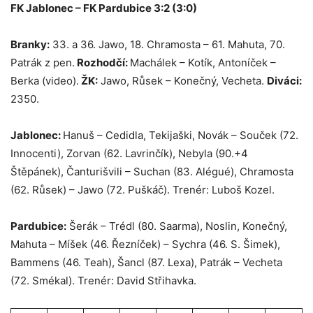
FK Jablonec – FK Pardubice 3:2 (3:0)
Branky:
33. a 36. Jawo, 18. Chramosta – 61. Mahuta, 70.
Patrák z pen.
Rozhodčí:
Machálek – Kotík, Antoníček –
Berka (video).
ŽK:
Jawo, Růsek – Konečný, Vecheta.
Diváci:
2350.
Jablonec:
Hanuš – Cedidla, Tekijaški, Novák – Souček (72.
Innocenti), Zorvan (62. Lavrinčík), Nebyla (90.+4
Štěpánek), Čanturišvili – Suchan (83. Alégué), Chramosta
(62. Růsek) – Jawo (72. Puškáč). Trenér: Luboš Kozel.
Pardubice:
Šerák – Trédl (80. Saarma), Noslin, Konečný,
Mahuta – Míšek (46. Řezníček) – Sychra (46. S. Šimek),
Bammens (46. Teah), Šancl (87. Lexa), Patrák – Vecheta
(72. Smékal). Trenér: David Střihavka.