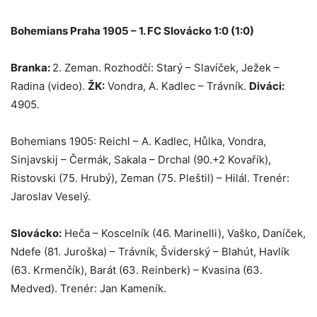
Bohemians Praha 1905 – 1. FC Slovácko 1:0 (1:0)
Branka:
2. Zeman. Rozhodčí: Starý – Slavíček, Ježek –
Radina (video).
ŽK:
Vondra, A. Kadlec – Trávník.
Diváci:
4905.
Bohemians 1905: Reichl – A. Kadlec, Hůlka, Vondra,
Sinjavskij – Čermák, Sakala – Drchal (90.+2 Kovařík),
Ristovski (75. Hrubý), Zeman (75. Pleštil) – Hilál. Trenér:
Jaroslav Veselý.
Slovácko:
Heča – Koscelník (46. Marinelli), Vaško, Daníček,
Ndefe (81. Juroška) – Trávník, Šviderský – Blahút, Havlík
(63. Krmenčík), Barát (63. Reinberk) – Kvasina (63.
Medved). Trenér: Jan Kameník.