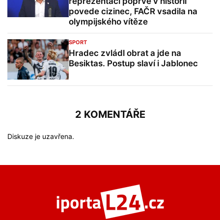
reprezentaci poprvé v historii
povede cizinec, FAČR vsadila na
olympijského vítěze
SPORT
Hradec zvládl obrat a jde na
Besiktas. Postup slaví i Jablonec
2 KOMENTÁŘE
Diskuze je uzavřena.