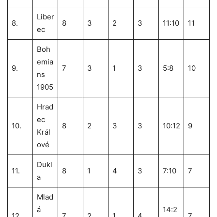
Liber
8.
8
3
2
3
11:10
11
ec
Boh
emia
9.
7
3
1
3
5:8
10
ns
1905
Hrad
ec
10.
8
2
3
3
10:12
9
Král
ové
Dukl
11.
8
1
4
3
7:10
7
a
Mlad
á
14:2
12.
7
2
1
4
7