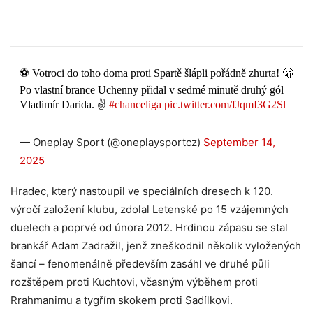
⚽ Votroci do toho doma proti Spartě šlápli pořádně zhurta! 🫢
Po vlastní brance Uchenny přidal v sedmé minutě druhý gól
Vladimír Darida. ✌
#chanceliga
pic.twitter.com/fJqmI3G2Sl
— Oneplay Sport (@oneplaysportcz)
September 14,
2025
Hradec, který nastoupil ve speciálních dresech k 120.
výročí založení klubu, zdolal Letenské po 15 vzájemných
duelech a poprvé od února 2012. Hrdinou zápasu se stal
brankář Adam Zadražil, jenž zneškodnil několik vyložených
šancí – fenomenálně především zasáhl ve druhé půli
rozštěpem proti Kuchtovi, včasným výběhem proti
Rrahmanimu a tygřím skokem proti Sadílkovi.