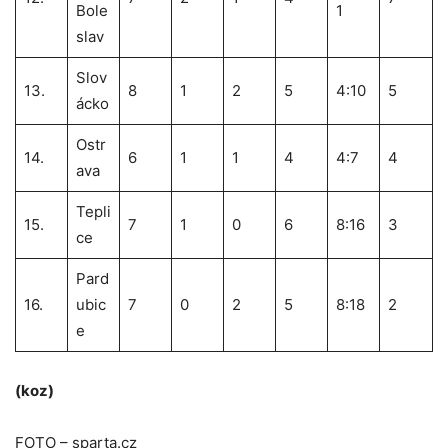
Bole
1
slav
Slov
13.
8
1
2
5
4:10
5
ácko
Ostr
14.
6
1
1
4
4:7
4
ava
Tepli
15.
7
1
0
6
8:16
3
ce
Pard
16.
ubic
7
0
2
5
8:18
2
e
(koz)
FOTO – sparta.cz