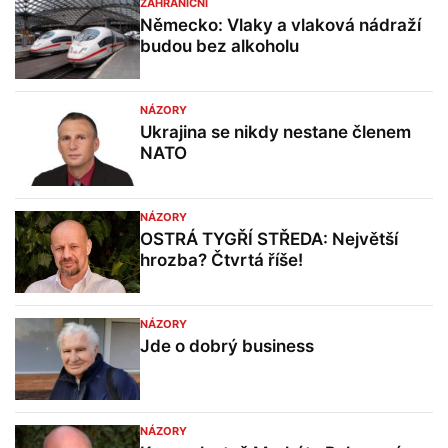
ZAHRANIČNÍ
Německo: Vlaky a vlaková nádraží
budou bez alkoholu
NÁZORY
Ukrajina se nikdy nestane členem
NATO
NÁZORY
OSTRÁ TYGŘÍ STŘEDA: Největší
hrozba? Čtvrtá říše!
NÁZORY
Jde o dobrý business
NÁZORY