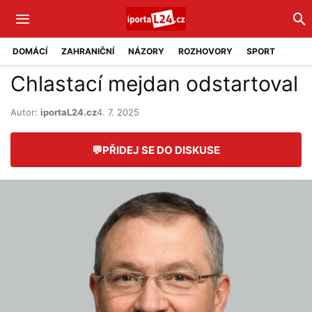
DOMÁCÍ
ZAHRANIČNÍ
NÁZORY
ROZHOVORY
SPORT
Chlastací mejdan odstartoval
Autor:
iportaL24.cz
4. 7. 2025
💬
PŘIDEJ SE DO DISKUSE