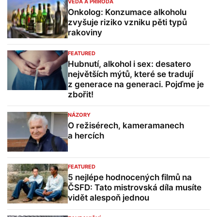
VĚDA A PŘÍRODA
Onkolog: Konzumace alkoholu
zvyšuje riziko vzniku pěti typů
rakoviny
FEATURED
Hubnutí, alkohol i sex: desatero
největších mýtů, které se tradují
z generace na generaci. Pojďme je
zbořit!
NÁZORY
O režisérech, kameramanech
a hercích
FEATURED
5 nejlépe hodnocených filmů na
ČSFD: Tato mistrovská díla musíte
vidět alespoň jednou