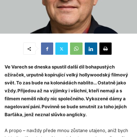
Ve Varech se dneska spustil další díl bohapustých
ožíraček, urputně kopírující velký hollywoodský filmový
svět. To zas bude na kolonádách nablito… Ostatně jako
vždy. Přijedou až na výjimky i všichni, kteří nemají a s
filmem neměli nikdy nic společného. Vykozené dámy a
nagelovaní páni. Povinně se bude smutnit za toho jejich
Barťáka, jenž neznal slůvko anglicky.
A propo – navždy přede mnou zůstane utajeno, aniž bych