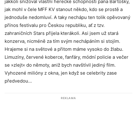
jakkoli snižoval vlastní herecké schopnosti pana Bartošky,
jak mohl v čele MFF KV stanout někdo, kdo se prostě a
jednoduše nedomluví. A taky nechápu ten tolik opěvovaný
přínos festivalu pro Českou republiku, ať z tzv.
zahraničních Stars přijela kterákoli. Asi jsem už stará
konzerva, nicméně za tím svým nechápáním si stojím.
Hrajeme si na světové a přitom máme vysoko do žlabu.
Limuzíny, červené koberce, fanfáry, módní policie a večer
se »zlejt« do němoty, aniž bych navštívil jediný film.
Vyhozené milióny z okna, jen když se celebrity zase
předvedou…
REKLAMA