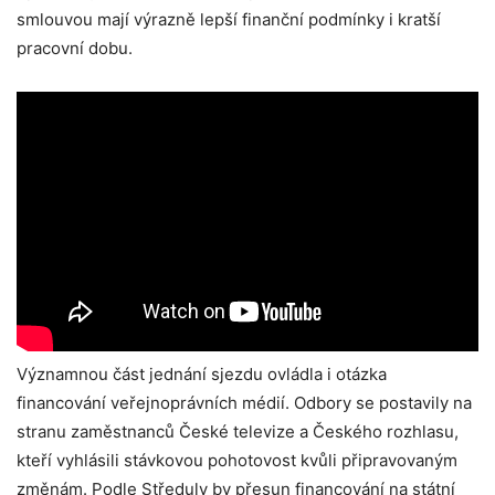
smlouvou mají výrazně lepší finanční podmínky i kratší
pracovní dobu.
Významnou část jednání sjezdu ovládla i otázka
financování veřejnoprávních médií. Odbory se postavily na
stranu zaměstnanců České televize a Českého rozhlasu,
kteří vyhlásili stávkovou pohotovost kvůli připravovaným
změnám. Podle Středuly by přesun financování na státní