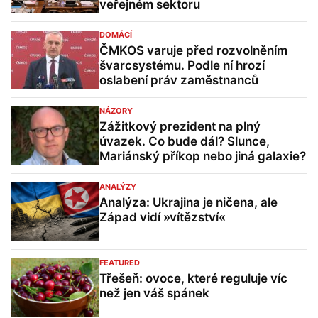
veřejném sektoru
DOMÁCÍ
ČMKOS varuje před rozvolněním
švarcsystému. Podle ní hrozí
oslabení práv zaměstnanců
NÁZORY
Zážitkový prezident na plný
úvazek. Co bude dál? Slunce,
Mariánský příkop nebo jiná galaxie?
ANALÝZY
Analýza: Ukrajina je ničena, ale
Západ vidí »vítězství«
FEATURED
Třešeň: ovoce, které reguluje víc
než jen váš spánek