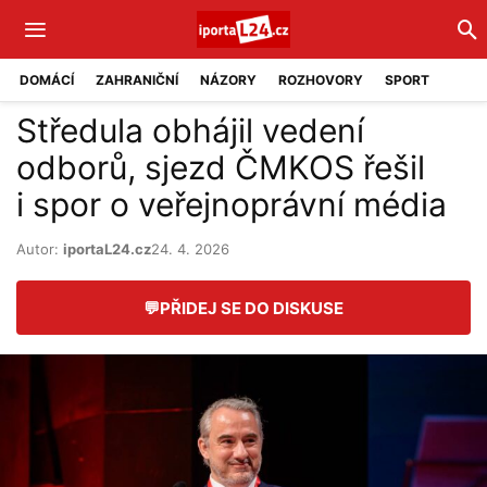
DOMÁCÍ
ZAHRANIČNÍ
NÁZORY
ROZHOVORY
SPORT
Středula obhájil vedení
odborů, sjezd ČMKOS řešil
i spor o veřejnoprávní média
Autor:
iportaL24.cz
24. 4. 2026
💬
PŘIDEJ SE DO DISKUSE