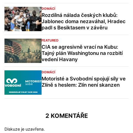
DOMÁCÍ
Rozdílná nálada českých klubů:
Jablonec doma nezaváhal, Hradec
padl s Besiktasem v závěru
FEATURED
CIA se agresivně vrací na Kubu:
Tajný plán Washingtonu na rozbití
vedení Havany
DOMÁCÍ
Motoristé a Svobodní spojují síly ve
Zlíně s heslem: Zlín není skanzen
2 KOMENTÁŘE
Diskuze je uzavřena.