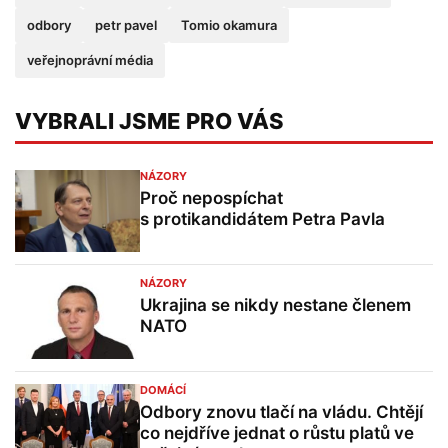
odbory
petr pavel
Tomio okamura
veřejnoprávní média
VYBRALI JSME PRO VÁS
NÁZORY
Proč nepospíchat
s protikandidátem Petra Pavla
NÁZORY
Ukrajina se nikdy nestane členem
NATO
DOMÁCÍ
Odbory znovu tlačí na vládu. Chtějí
co nejdříve jednat o růstu platů ve