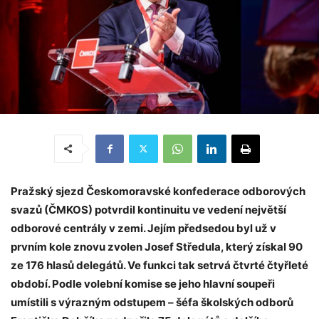
Pražský sjezd Českomoravské konfederace odborových
svazů (ČMKOS) potvrdil kontinuitu ve vedení největší
odborové centrály v zemi. Jejím předsedou byl už v
prvním kole znovu zvolen Josef Středula, který získal 90
ze 176 hlasů delegátů. Ve funkci tak setrvá čtvrté čtyřleté
období. Podle volební komise se jeho hlavní soupeři
umístili s výrazným odstupem – šéfa školských odborů