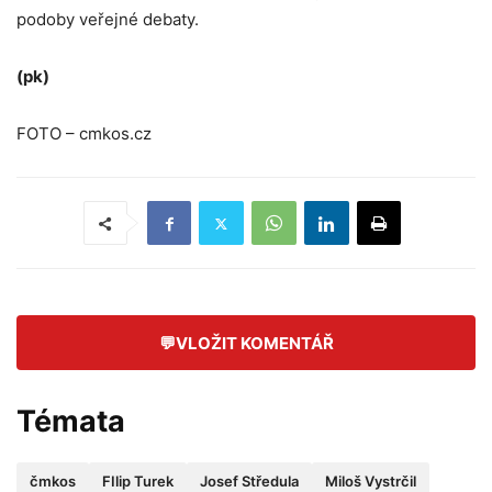
podoby veřejné debaty.
(pk)
FOTO – cmkos.cz
💬
VLOŽIT KOMENTÁŘ
Témata
čmkos
FIlip Turek
Josef Středula
Miloš Vystrčil