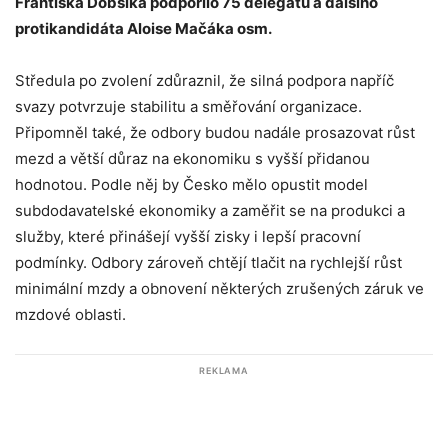
Františka Dobšíka podpořilo 75 delegátů a dalšího
protikandidáta Aloise Mačáka osm.
Středula po zvolení zdůraznil, že silná podpora napříč
svazy potvrzuje stabilitu a směřování organizace.
Připomněl také, že odbory budou nadále prosazovat růst
mezd a větší důraz na ekonomiku s vyšší přidanou
hodnotou. Podle něj by Česko mělo opustit model
subdodavatelské ekonomiky a zaměřit se na produkci a
služby, které přinášejí vyšší zisky i lepší pracovní
podmínky. Odbory zároveň chtějí tlačit na rychlejší růst
minimální mzdy a obnovení některých zrušených záruk ve
mzdové oblasti.
REKLAMA