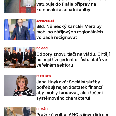
vstupuje do finále příprav na
komunální a senátní volby
ZAHRANIČNÍ
Bild: Německý kancléř Merz by
mohl po zářijových regionálních
volbách rezignovat
DOMÁCÍ
Odbory znovu tlačí na vládu. Chtějí
co nejdříve jednat o růstu platů ve
veřejném sektoru
FEATURED
Jana Hnyková: Sociální služby
potřebují nejen dostatek financí,
aby mohly fungovat, ale i řešení
systémového charakteru!
DOMÁCÍ
Pražské volby: ANO s jiným lídrem,