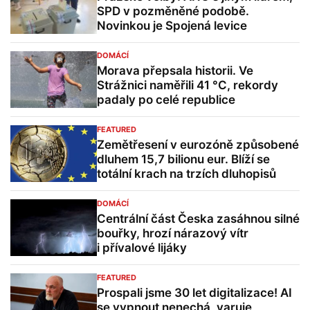
SPD v pozměněné podobě.
Novinkou je Spojená levice
DOMÁCÍ
Morava přepsala historii. Ve
Strážnici naměřili 41 °C, rekordy
padaly po celé republice
FEATURED
Zemětřesení v eurozóně způsobené
dluhem 15,7 bilionu eur. Blíží se
totální krach na trzích dluhopisů
DOMÁCÍ
Centrální část Česka zasáhnou silné
bouřky, hrozí nárazový vítr
i přívalové lijáky
FEATURED
Prospali jsme 30 let digitalizace! AI
se vypnout nenechá, varuje