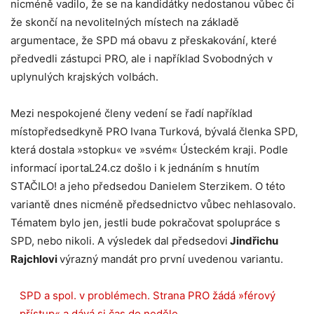
nicméně vadilo, že se na kandidátky nedostanou vůbec či
že skončí na nevolitelných místech na základě
argumentace, že SPD má obavu z přeskakování, které
předvedli zástupci PRO, ale i například Svobodných v
uplynulých krajských volbách.
Mezi nespokojené členy vedení se řadí například
místopředsedkyně PRO Ivana Turková, bývalá členka SPD,
která dostala »stopku« ve »svém« Ústeckém kraji. Podle
informací iportaL24.cz došlo i k jednáním s hnutím
STAČILO! a jeho předsedou Danielem Sterzikem. O této
variantě dnes nicméně předsednictvo vůbec nehlasovalo.
Tématem bylo jen, jestli bude pokračovat spolupráce s
SPD, nebo nikoli. A výsledek dal předsedovi
Jindřichu
Rajchlovi
výrazný mandát pro první uvedenou variantu.
SPD a spol. v problémech. Strana PRO žádá »férový
přístup« a dává si čas do neděle