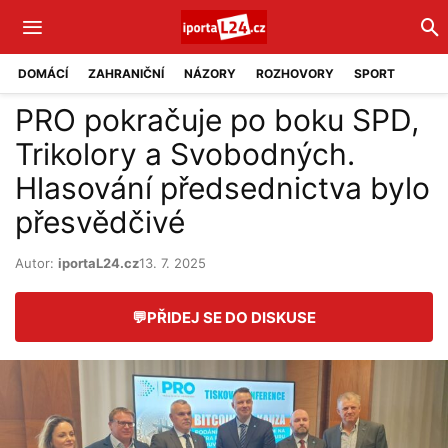
DOMÁCÍ
ZAHRANIČNÍ
NÁZORY
ROZHOVORY
SPORT
PRO pokračuje po boku SPD,
Trikolory a Svobodných.
Hlasování předsednictva bylo
přesvědčivé
Autor:
iportaL24.cz
13. 7. 2025
💬
PŘIDEJ SE DO DISKUSE