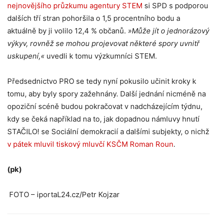
nejnovějšího průzkumu agentury STEM
si SPD s podporou
dalších tří stran pohoršila o 1,5 procentního bodu a
aktuálně by ji volilo 12,4 % občanů.
»Může jít o jednorázový
výkyv, rovněž se mohou projevovat některé spory uvnitř
uskupení,«
uvedli k tomu výzkumníci STEM.
Předsednictvo PRO se tedy nyní pokusilo učinit kroky k
tomu, aby byly spory zažehnány. Další jednání nicméně na
opoziční scéně budou pokračovat v nadcházejícím týdnu,
kdy se čeká například na to, jak dopadnou námluvy hnutí
STAČILO! se Sociální demokracií a dalšími subjekty, o nichž
v pátek mluvil tiskový mluvčí KSČM Roman Roun
.
(pk)
FOTO – iportaL24.cz/Petr Kojzar