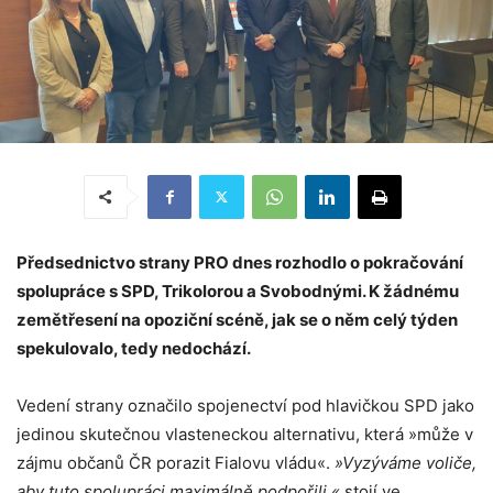
Předsednictvo strany PRO dnes rozhodlo o pokračování
spolupráce s SPD, Trikolorou a Svobodnými. K žádnému
zemětřesení na opoziční scéně, jak se o něm celý týden
spekulovalo, tedy nedochází.
Vedení strany označilo spojenectví pod hlavičkou SPD jako
jedinou skutečnou vlasteneckou alternativu, která »může v
zájmu občanů ČR porazit Fialovu vládu«.
»Vyzýváme voliče,
aby tuto spolupráci maximálně podpořili,«
stojí ve