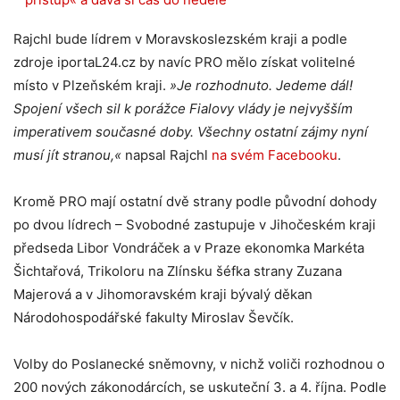
Rajchl bude lídrem v Moravskoslezském kraji a podle
zdroje iportaL24.cz by navíc PRO mělo získat volitelné
místo v Plzeňském kraji.
»Je rozhodnuto. Jedeme dál!
Spojení všech sil k porážce Fialovy vlády je nejvyšším
imperativem současné doby. Všechny ostatní zájmy nyní
musí jít stranou,«
napsal Rajchl
na svém Facebooku
.
Kromě PRO mají ostatní dvě strany podle původní dohody
po dvou lídrech – Svobodné zastupuje v Jihočeském kraji
předseda Libor Vondráček a v Praze ekonomka Markéta
Šichtařová, Trikoloru na Zlínsku šéfka strany Zuzana
Majerová a v Jihomoravském kraji bývalý děkan
Národohospodářské fakulty Miroslav Ševčík.
Volby do Poslanecké sněmovny, v nichž voliči rozhodnou o
200 nových zákonodárcích, se uskuteční 3. a 4. října. Podle