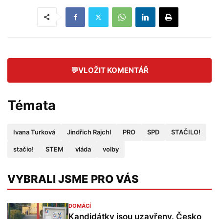
💬
VLOŽIT KOMENTÁŘ
Témata
Ivana Turková
Jindřich Rajchl
PRO
SPD
STAČILO!
stačio!
STEM
vláda
volby
VYBRALI JSME PRO VÁS
DOMÁCÍ
Kandidátky jsou uzavřeny. Česko