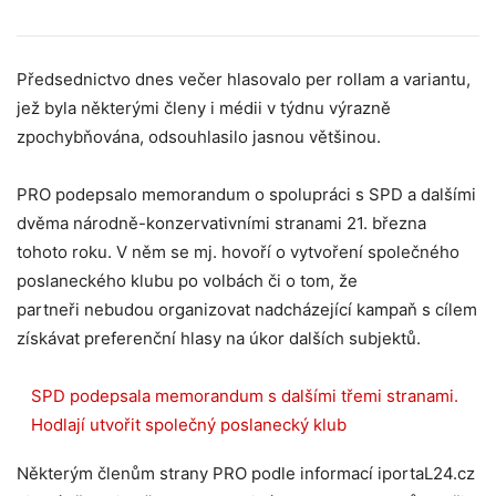
Předsednictvo dnes večer hlasovalo per rollam a variantu,
jež byla některými členy i médii v týdnu výrazně
zpochybňována, odsouhlasilo jasnou většinou.
PRO podepsalo memorandum o spolupráci s SPD a dalšími
dvěma národně-konzervativními stranami 21. března
tohoto roku. V něm se mj. hovoří o vytvoření společného
poslaneckého klubu po volbách či o tom, že
partneři nebudou organizovat nadcházející kampaň s cílem
získávat preferenční hlasy na úkor dalších subjektů.
SPD podepsala memorandum s dalšími třemi stranami.
Hodlají utvořit společný poslanecký klub
Některým členům strany PRO podle informací iportaL24.cz