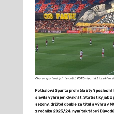
Choreo sparťanských fanoušků FOTO - iportaL24.cz/Marce
Fotbalová Sparta prohrála čtyři poslední l
slavila výhru jen dvakrát. Statistiky jak z
sezony, držitel double za titul a výhru v M
z ročníku 2023/24, nyní tak tápe? Důvod