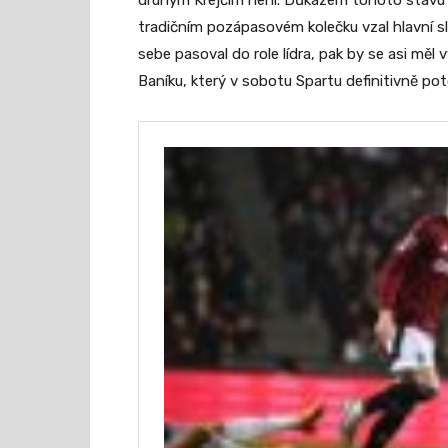
druhým Krejčím není. Důkazem tohoto stavu by
tradičním pozápasovém kolečku vzal hlavní s
sebe pasoval do role lídra, pak by se asi mě
Baníku, který v sobotu Spartu definitivně poto