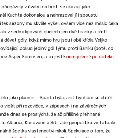
 přicházely v úvahu na hrot, se ukazují jako
ěl Kuchta dokonalou a nahrazoval jí i spoustu
átek sezony mu skvěle vyšel, ovšem více než měsíc čeká
ala v sedmi ligových duelech jen dvě branky a třetí
á dávat góly, když mimo hru jsou i obě křídla Veljko
ovídající, pokud jediný gól týmu proti Baníku (poté, co
ránce Asger Sörensen, a to ještě
neregulérně po doteku
lo jako plamen – Sparta byla, aniž bychom se chtěli
to vidět při rozcvičce, v zápasech i na závěrečných
Jenže dnes se proslýchá, že až přílišně přehnané
 tu Albánci, Kosované a Srb. Jde geopolitika ve fotbale
lně špetka vlastenectví nikoli. Spekulace o tom, že