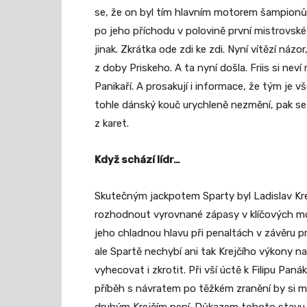
se, že on byl tím hlavním motorem šampionů 
po jeho příchodu v polovině první mistrovské 
jinak. Zkrátka ode zdi ke zdi. Nyní vítězí náz
z doby Priskeho. A ta nyní došla. Friis si nev
Panikaří. A prosakují i informace, že tým je 
tohle dánský kouč urychleně nezmění, pak s
z karet.
Když schází lídr…
Skutečným jackpotem Sparty byl Ladislav Krej
rozhodnout vyrovnané zápasy v klíčových m
jeho chladnou hlavu při penaltách v závěru pr
ale Spartě nechybí ani tak Krejčího výkony n
vyhecovat i zkrotit. Při vší úctě k Filipu Panák
příběh s návratem po těžkém zranění by si m