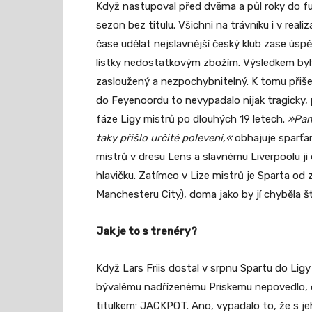
Když nastupoval před dvěma a půl roky do funk
sezon bez titulu. Všichni na trávníku i v reali
čase udělat nejslavnější český klub zase úsp
lístky nedostatkovým zbožím. Výsledkem byly 
zasloužený a nezpochybnitelný. K tomu přiše
do Feyenoordu to nevypadalo nijak tragicky,
fáze Ligy mistrů po dlouhých 19 letech.
»Pama
taky přišlo určité polevení,«
obhajuje sparťany
mistrů v dresu Lens a slavnému Liverpoolu ji
hlavičku. Zatímco v Lize mistrů je Sparta o
Manchesteru City), doma jako by jí chyběla šť
Jak je to s trenéry?
Když Lars Friis dostal v srpnu Spartu do Li
bývalému nadřízenému Priskemu nepovedlo, ob
titulkem: JACKPOT. Ano, vypadalo to, že s je