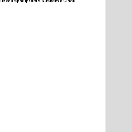
úzkou spolupráci s Ruskem a Čínou