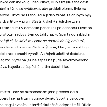
ce dánský kouč Brian Priske, klub strašila série devíti
začním týmu se vybičovali, aby prokletí zlomili. Bylo na
ěšným. Chytli se i fanoušci a jeden zápas za druhým byly
dva tituly – první šťastný, druhý následně zcela
l také triumf v domácím poháru a i po odchodu Priskeho
 protože hladový tým dotáhl značku Sparta do základní
tuji si, že když my jsme se dostali do Ligy mistrů,
 slávistická ikona Vladimír Šmicer, který si zahrál Ligu
 dokonce pomohl vyhrát. A zřejmě udeřil hřebíček na
d začátku výtečná (až na zápas na půdě favorizovaného
áva. Najedla se úspěchů, a tím došel i hlad…
gy mistrů, což se mimochodem jeho předchůdci a
jevil se na titulní stránce deníku Sport s palcovým
ho angažováním Letenští skutečně jackpot trefili. Říkalo