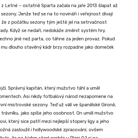
z Letné – ostatně Sparta začala na jaře 2013 šlapat až
sezony. Jenže teď se na to novináři i veřejnost dívají
or, že z počátku sezony tým ještě jel na setrvačnost
í rady. Když se nedaří, nedokáže změnit systém hry.
všechno jiné než parta, co táhne za jeden provaz. Pokud
e mu dlouho stavěný kádr brzy rozpadne jako domeček
čí. Správný kapitán, který mužstvo táhl a uměl
omentech. Asi nikdy fotbalový národ nezapomene na
vní mistrovské sezony. Teď už válí ve španělské Gironě,
a trávníku, jako spíše jeho osobnost. On uměl mužstvo
ovi, který sice patří mezi nejlepší stopery ligy a jeho
ožná zasloužil i hollywoodské zpracování, ovšem