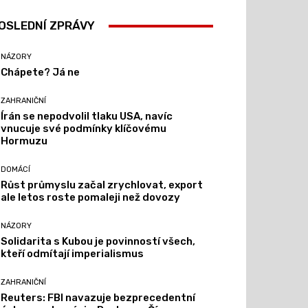
OSLEDNÍ ZPRÁVY
NÁZORY
Chápete? Já ne
ZAHRANIČNÍ
Írán se nepodvolil tlaku USA, navíc
vnucuje své podmínky klíčovému
Hormuzu
DOMÁCÍ
Růst průmyslu začal zrychlovat, export
ale letos roste pomaleji než dovozy
NÁZORY
Solidarita s Kubou je povinností všech,
kteří odmítají imperialismus
ZAHRANIČNÍ
Reuters: FBI navazuje bezprecedentní