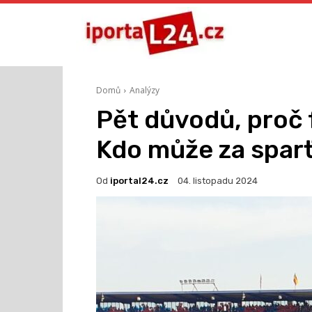
Domů
Analýzy
Pět důvodů, proč f
Kdo může za sparť
Od
iportal24.cz
04. listopadu 2024