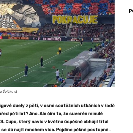
P
la Śpičková
igové duely z pěti, v osmi soutěžních utkáních v řadě
 před pěti let? Ano. Ale čím to, že suverén minulé
OL Cupu, který navíc v květnu úspěšně obhájil titul
ů se dá najít mnohem více. Pojďme pěkně postupně…