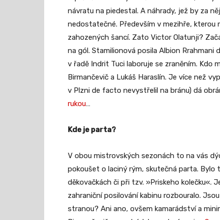
návratu na piedestal. A náhrady, jež by za něj
nedostatečné. Především v mezihře, kterou m
zahozených šancí. Zato Victor Olatunji? Zač
na gól. Stamilionová posila Albion Rrahmani d
v řadě Indrit Tuci laboruje se zraněním. Kdo m
Birmančevič a Lukáš Haraslín. Je více než vyp
v Plzni de facto nevystřelil na bránu) dá ob
rukou
…
Kde je parta?
V obou mistrovských sezonách to na vás dých
pokoušet o laciný rým, skutečná parta. Bylo 
děkovačkách či při tzv. »Priskeho kolečku«. 
zahraniční posilování kabinu rozbouralo. Jsou
stranou? Ani ano, ovšem kamarádství a minimá