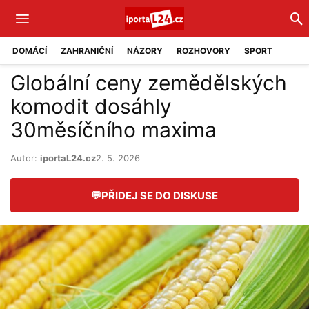
DOMÁCÍ
ZAHRANIČNÍ
NÁZORY
ROZHOVORY
SPORT
Globální ceny zemědělských
komodit dosáhly
30měsíčního maxima
Autor:
iportaL24.cz
2. 5. 2026
💬
PŘIDEJ SE DO DISKUSE