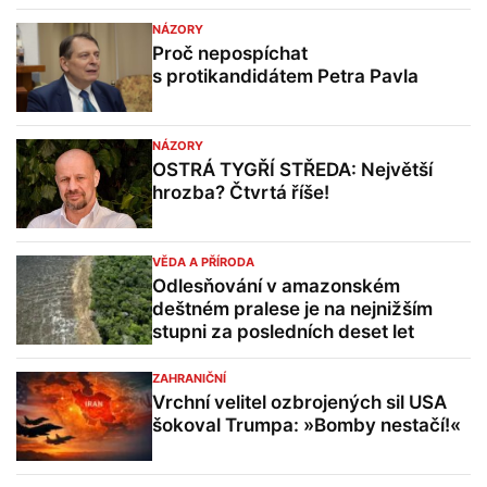
NÁZORY
Proč nepospíchat
s protikandidátem Petra Pavla
NÁZORY
OSTRÁ TYGŘÍ STŘEDA: Největší
hrozba? Čtvrtá říše!
VĚDA A PŘÍRODA
Odlesňování v amazonském
deštném pralese je na nejnižším
stupni za posledních deset let
ZAHRANIČNÍ
Vrchní velitel ozbrojených sil USA
šokoval Trumpa: »Bomby nestačí!«