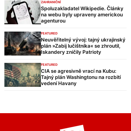
ZAHRANIČNÍ
Spoluzakladatel Wikipedie. Články
na webu byly upraveny americkou
agenturou
FEATURED
Neuvěřitelný vývoj: tajný ukrajinský
plán »Zabij lučištníka« se zhroutil,
Iskandery zničily Patrioty
FEATURED
CIA se agresivně vrací na Kubu:
Tajný plán Washingtonu na rozbití
vedení Havany