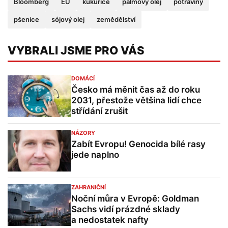
Bloomberg
EU
kukuřice
palmový olej
potraviny
pšenice
sójový olej
zemědělství
VYBRALI JSME PRO VÁS
DOMÁCÍ
Česko má měnit čas až do roku
2031, přestože většina lidí chce
střídání zrušit
NÁZORY
Zabít Evropu! Genocida bílé rasy
jede naplno
ZAHRANIČNÍ
Noční můra v Evropě: Goldman
Sachs vidí prázdné sklady
a nedostatek nafty