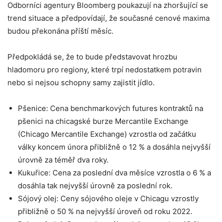
Odborníci agentury Bloomberg poukazují na zhoršující se
trend situace a předpovídají, že současné cenové maxima
budou překonána příští měsíc.
Předpokládá se, že to bude představovat hrozbu
hladomoru pro regiony, které trpí nedostatkem potravin
nebo si nejsou schopny samy zajistit jídlo.
Pšenice: Cena benchmarkových futures kontraktů na
pšenici na chicagské burze Mercantile Exchange
(Chicago Mercantile Exchange) vzrostla od začátku
války koncem února přibližně o 12 % a dosáhla nejvyšší
úrovně za téměř dva roky.
Kukuřice: Cena za poslední dva měsíce vzrostla o 6 % a
dosáhla tak nejvyšší úrovně za poslední rok.
Sójový olej: Ceny sójového oleje v Chicagu vzrostly
přibližně o 50 % na nejvyšší úroveň od roku 2022.