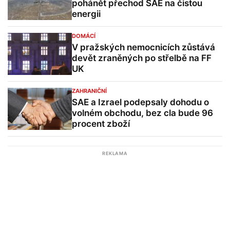
pohánět přechod SAE na čistou
energii
DOMÁCÍ
V pražských nemocnicích zůstává
devět zraněných po střelbě na FF
UK
ZAHRANIČNÍ
SAE a Izrael podepsaly dohodu o
volném obchodu, bez cla bude 96
procent zboží
REKLAMA