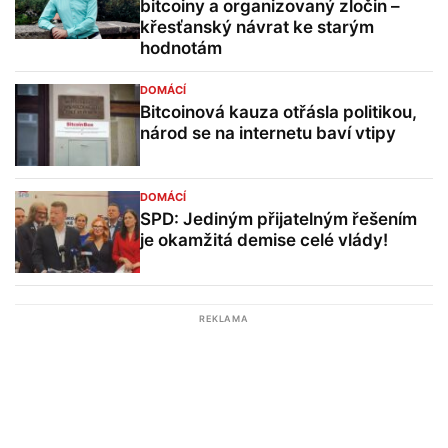
bitcoiny a organizovaný zločin –
křesťanský návrat ke starým
hodnotám
DOMÁCÍ
Bitcoinová kauza otřásla politikou,
národ se na internetu baví vtipy
DOMÁCÍ
SPD: Jediným přijatelným řešením
je okamžitá demise celé vlády!
REKLAMA