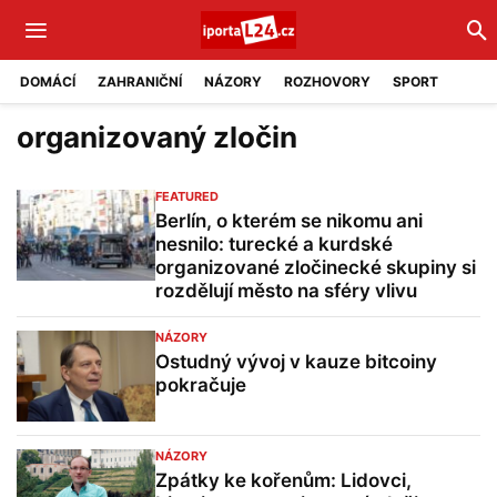
DOMÁCÍ
ZAHRANIČNÍ
NÁZORY
ROZHOVORY
SPORT
organizovaný zločin
FEATURED
Berlín, o kterém se nikomu ani
nesnilo: turecké a kurdské
organizované zločinecké skupiny si
rozdělují město na sféry vlivu
NÁZORY
Ostudný vývoj v kauze bitcoiny
pokračuje
NÁZORY
Zpátky ke kořenům: Lidovci,