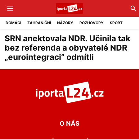
DOMÁCÍ
ZAHRANIČNÍ
NÁZORY
ROZHOVORY
SPORT
SRN anektovala NDR. Učinila tak
bez referenda a obyvatelé NDR
„eurointegraci“ odmítli
O NÁS