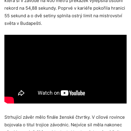
která si v závodě na 400 metrů překážek vylepšila osobní
rekord na 54,88 sekundy. Poprvé v kariéře pokořila hranici
55 sekund a o dvě setiny splnila ostrý limit na mistrovství
světa v Budapešti.
Strhující závěr mělo finále ženské čtvrtky. V cílové rovince
bojovala o titul trojice závodnic. Nejvíce sil měla nakonec