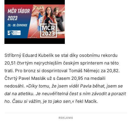
Stříbrný Eduard Kubelík se stal díky osobnímu rekordu
20,51 čtvrtým nejrychlejším českým sprinterem na této
trati. Pro bronz si dosprintoval Tomáš Němejc za 20,82.
Čtvrtý Pavel Maslák už s časem 20,95 na medaili
nedosáhl.
»Díky tomu, že jsem viděl Pavla běhat, jsem se
dal na atletiku. Je neuvěřitelná čest s ním závodit a porazit
ho. Času si vážím, je to jako sen,«
řekl Macík.
REKLAMA