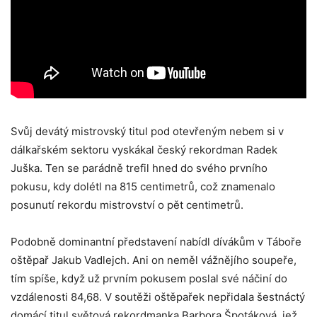
Svůj devátý mistrovský titul pod otevřeným nebem si v
dálkařském sektoru vyskákal český rekordman Radek
Juška. Ten se parádně trefil hned do svého prvního
pokusu, kdy dolétl na 815 centimetrů, což znamenalo
posunutí rekordu mistrovství o pět centimetrů.
Podobně dominantní představení nabídl dívákům v Táboře
oštěpař Jakub Vadlejch. Ani on neměl vážnějího soupeře,
tím spíše, když už prvním pokusem poslal své náčiní do
vzdálenosti 84,68. V soutěži oštěpařek nepřidala šestnáctý
domácí titul světová rekordmanka Barbora Špotáková, jež