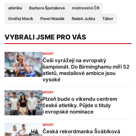
atletika
Barbora Špotáková
mistrovství ČR
Ondřej Macík
Pavel Maslák
Radek Juška
Tábor
VYBRALI JSME PRO VÁS
SPORT
Češi vyrážejí na evropský
šampionát. Do Birminghamu míří 52
atletů, medailové ambice jsou
vysoké
SPORT
Plzeň bude o víkendu centrem
české atletiky. Půjde o tituly
i evropské nominace
SPORT
Česká rekordmanka Švábíková