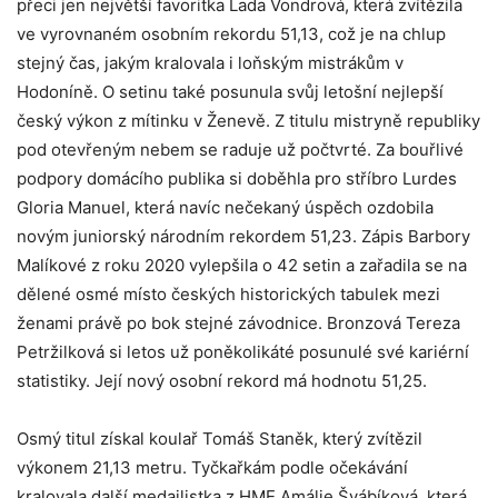
přeci jen největší favoritka Lada Vondrová, která zvítězila
ve vyrovnaném osobním rekordu 51,13, což je na chlup
stejný čas, jakým kralovala i loňským mistrákům v
Hodoníně. O setinu také posunula svůj letošní nejlepší
český výkon z mítinku v Ženevě. Z titulu mistryně republiky
pod otevřeným nebem se raduje už počtvrté. Za bouřlivé
podpory domácího publika si doběhla pro stříbro Lurdes
Gloria Manuel, která navíc nečekaný úspěch ozdobila
novým juniorský národním rekordem 51,23. Zápis Barbory
Malíkové z roku 2020 vylepšila o 42 setin a zařadila se na
dělené osmé místo českých historických tabulek mezi
ženami právě po bok stejné závodnice. Bronzová Tereza
Petržilková si letos už poněkolikáté posunulé své kariérní
statistiky. Její nový osobní rekord má hodnotu 51,25.
Osmý titul získal koulař Tomáš Staněk, který zvítězil
výkonem 21,13 metru. Tyčkařkám podle očekávání
kralovala další medailistka z HME Amálie Švábíková, která