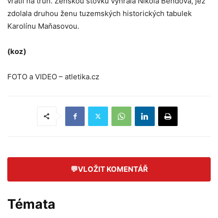
vrátil na trůn. Ženskou stovku vyhrála Nikola Bendová, jež
zdolala druhou ženu tuzemských historických tabulek
Karolínu Maňasovou.
(koz)
FOTO a VIDEO – atletika.cz
💬
VLOŽIT KOMENTÁŘ
Témata