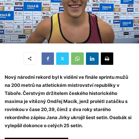
Nový národní rekord byl k vidění ve finále sprintu mužů
na 200 metrů na atletickém mistrovství republiky v
Táboře. Čerstvým držitelem českého historického
maxima je vítězný Ondřej Macík, jenž prolétl zatáčku s
rovinkou v čase 20,39, čímž z dva roky starého
rekordního zápisu Jana Jirky ukrojil šest setin. Osobák si
vylepšil dokonce o celých 25 setin.