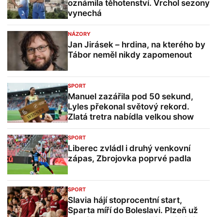
oznámila těhotenství. Vrchol sezony
vynechá
NÁZORY
Jan Jirásek – hrdina, na kterého by
Tábor neměl nikdy zapomenout
SPORT
Manuel zazářila pod 50 sekund,
Lyles překonal světový rekord.
Zlatá tretra nabídla velkou show
SPORT
Liberec zvládl i druhý venkovní
zápas, Zbrojovka poprvé padla
SPORT
Slavia hájí stoprocentní start,
Sparta míří do Boleslavi. Plzeň už