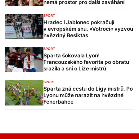
nemá prostor pro další zaváhání
SPORT
Hradec i Jablonec pokračují
v evropském snu. »Votroci« vyzvou
hvězdný Besiktas
SPORT
Sparta šokovala Lyon!
Francouzského favorita po obratu
srazila a sní o Lize mistrů
SPORT
Sparta zná cestu do Ligy mistrů. Po
Lyonu může narazit na hvězdné
Fenerbahce