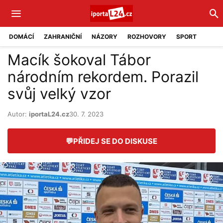
DOMÁCÍ
ZAHRANIČNÍ
NÁZORY
ROZHOVORY
SPORT
Macík šokoval Tábor
národním rekordem. Porazil
svůj velký vzor
Autor:
iportaL24.cz
30. 7. 2023
💬
PŘIDEJ SE DO DISKUSE