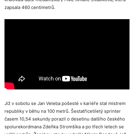
zapsala 460 centimetrů.
Již v sobotu se Jan Veleba pošesté v kariéře stal mistrem
republiky v běhu na 100 metrů. Šestatřicetiletý sprinter
časem 10,54 sekundy porazil o desetinu dalšího českého
spolurekordmana Zdeňka Stromšíka a po třech letech se