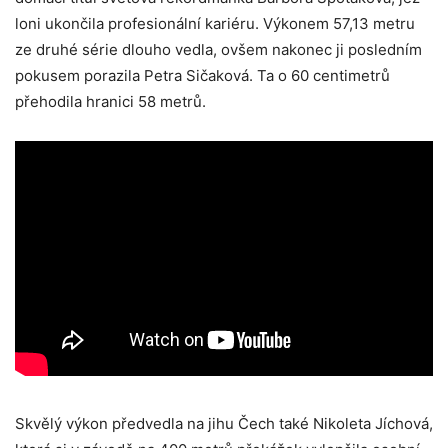
loni ukončila profesionální kariéru. Výkonem 57,13 metru
ze druhé série dlouho vedla, ovšem nakonec ji posledním
pokusem porazila Petra Sičaková. Ta o 60 centimetrů
přehodila hranici 58 metrů.
Skvělý výkon předvedla na jihu Čech také Nikoleta Jíchová,