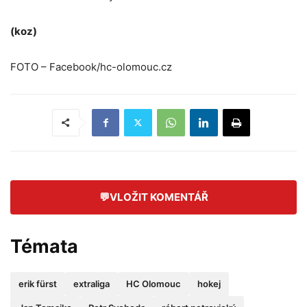
(koz)
FOTO – Facebook/hc-olomouc.cz
💬
VLOŽIT KOMENTÁŘ
Témata
erik fürst
extraliga
HC Olomouc
hokej