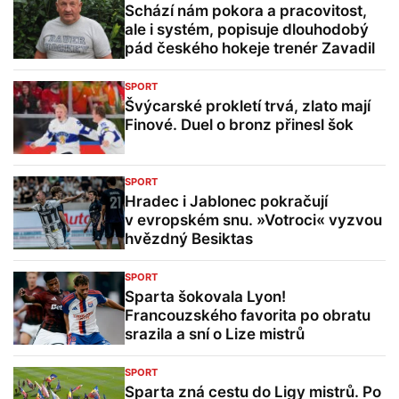
Schází nám pokora a pracovitost,
ale i systém, popisuje dlouhodobý
pád českého hokeje trenér Zavadil
SPORT
Švýcarské prokletí trvá, zlato mají
Finové. Duel o bronz přinesl šok
SPORT
Hradec i Jablonec pokračují
v evropském snu. »Votroci« vyzvou
hvězdný Besiktas
SPORT
Sparta šokovala Lyon!
Francouzského favorita po obratu
srazila a sní o Lize mistrů
SPORT
Sparta zná cestu do Ligy mistrů. Po