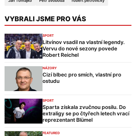
Jan Tomajko
Petr Svoboda
róbert petrovický
VYBRALI JSME PRO VÁS
SPORT
Litvínov vsadil na vlastní legendy.
Vervu do nové sezony povede
Robert Reichel
NÁZORY
Cizí blbec pro smích, vlastní pro
ostudu
SPORT
Sparta získala zvučnou posilu. Do
extraligy se po čtyřech letech vrací
reprezentant Blümel
FEATURED