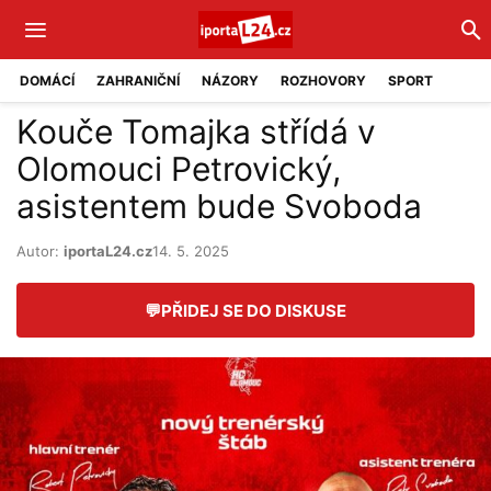
DOMÁCÍ
ZAHRANIČNÍ
NÁZORY
ROZHOVORY
SPORT
Kouče Tomajka střídá v
Olomouci Petrovický,
asistentem bude Svoboda
Autor:
iportaL24.cz
14. 5. 2025
💬
PŘIDEJ SE DO DISKUSE