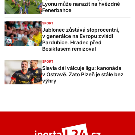
Lyonu může narazit na hvězdné
Fenerbahce
SPORT
Jablonec zůstává stoprocentní,
v generálce na Evropu zvládl
Pardubice. Hradec před
Besiktasem remizoval
SPORT
Slavia dál válcuje ligu: kanonáda
v Ostravě. Zato Plzeň je stále bez
výhry