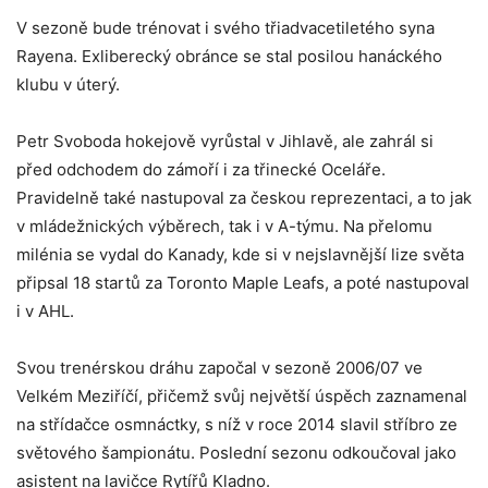
V sezoně bude trénovat i svého třiadvacetiletého syna
Rayena. Exliberecký obránce se stal posilou hanáckého
klubu v úterý.
Petr Svoboda hokejově vyrůstal v Jihlavě, ale zahrál si
před odchodem do zámoří i za třinecké Oceláře.
Pravidelně také nastupoval za českou reprezentaci, a to jak
v mládežnických výběrech, tak i v A-týmu. Na přelomu
milénia se vydal do Kanady, kde si v nejslavnější lize světa
připsal 18 startů za Toronto Maple Leafs, a poté nastupoval
i v AHL.
Svou trenérskou dráhu započal v sezoně 2006/07 ve
Velkém Meziříčí, přičemž svůj největší úspěch zaznamenal
na střídačce osmnáctky, s níž v roce 2014 slavil stříbro ze
světového šampionátu. Poslední sezonu odkoučoval jako
asistent na lavičce Rytířů Kladno.