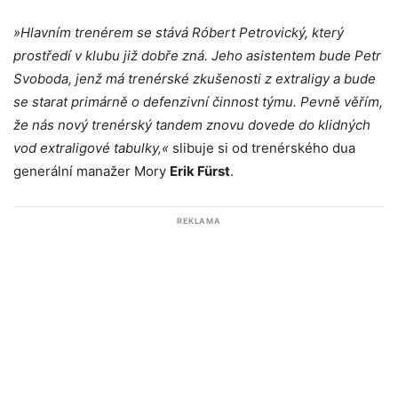
»Hlavním trenérem se stává Róbert Petrovický, který
prostředí v klubu již dobře zná. Jeho asistentem bude Petr
Svoboda, jenž má trenérské zkušenosti z extraligy a bude
se starat primárně o defenzivní činnost týmu. Pevně věřím,
že nás nový trenérský tandem znovu dovede do klidných
vod extraligové tabulky,«
slibuje si od trenérského dua
generální manažer Mory
Erik Fürst
.
REKLAMA