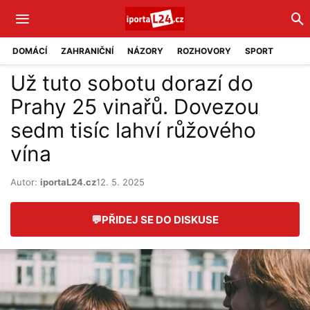
DOMÁCÍ
ZAHRANIČNÍ
NÁZORY
ROZHOVORY
SPORT
Už tuto sobotu dorazí do
Prahy 25 vinařů. Dovezou
sedm tisíc lahví růžového
vína
Autor:
iportaL24.cz
12. 5. 2025
💬
PŘIDEJ SE DO DISKUSE