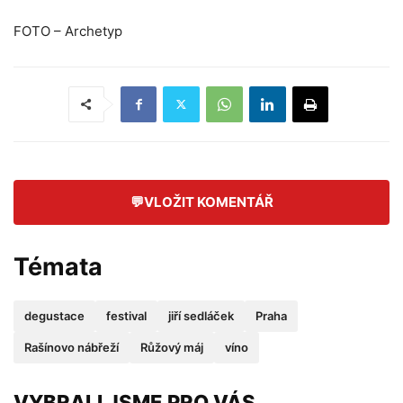
FOTO – Archetyp
💬
VLOŽIT KOMENTÁŘ
Témata
degustace
festival
jiří sedláček
Praha
Rašínovo nábřeží
Růžový máj
víno
VYBRALI JSME PRO VÁS