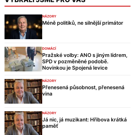
NÁZORY
Méně politiků, ne silnější primátor
DOMÁCÍ
Pražské volby: ANO s jiným lídrem,
SPD v pozměněné podobě.
Novinkou je Spojená levice
NÁZORY
Přenesená působnost, přenesená
vina
NÁZORY
Já nic, já muzikant: Hřibova krátká
paměť