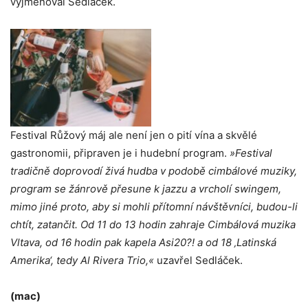
vyjmenoval Sedláček.
Festival Růžový máj ale není jen o pití vína a skvělé
gastronomii, připraven je i hudební program.
»Festival
tradičně doprovodí živá hudba v podobě cimbálové muziky,
program se žánrově přesune k jazzu a vrcholí swingem,
mimo jiné proto, aby si mohli přítomní návštěvníci, budou-li
chtít, zatančit. Od 11 do 13 hodin zahraje Cimbálová muzika
Vltava, od 16 hodin pak kapela Asi20?! a od 18 ‚Latinská
Amerika‘, tedy Al Rivera Trio,«
uzavřel Sedláček.
(mac)