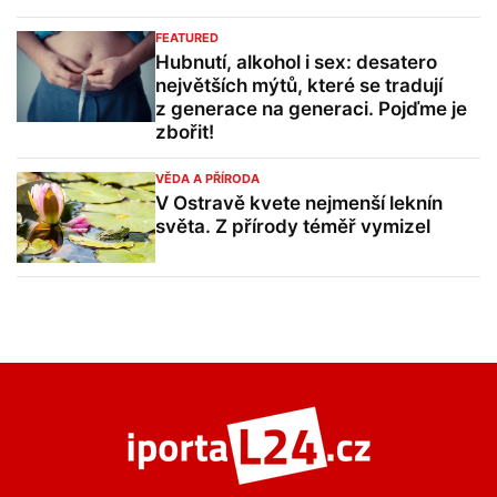
FEATURED
Hubnutí, alkohol i sex: desatero
největších mýtů, které se tradují
z generace na generaci. Pojďme je
zbořit!
VĚDA A PŘÍRODA
V Ostravě kvete nejmenší leknín
světa. Z přírody téměř vymizel