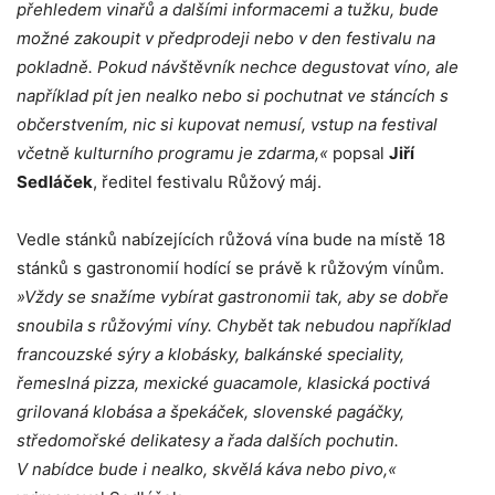
přehledem vinařů a dalšími informacemi a tužku, bude
možné zakoupit v předprodeji nebo v den festivalu na
pokladně. Pokud návštěvník nechce degustovat víno, ale
například pít jen nealko nebo si pochutnat ve stáncích s
občerstvením, nic si kupovat nemusí, vstup na festival
včetně kulturního programu je zdarma,«
popsal
Jiří
Sedláček
, ředitel festivalu Růžový máj.
Vedle stánků nabízejících růžová vína bude na místě 18
stánků s gastronomií hodící se právě k růžovým vínům.
»Vždy se snažíme vybírat gastronomii tak, aby se dobře
snoubila s růžovými víny. Chybět tak nebudou například
francouzské sýry a klobásky, balkánské speciality,
řemeslná pizza, mexické guacamole, klasická poctivá
grilovaná klobása a špekáček, slovenské pagáčky,
středomořské delikatesy a řada dalších pochutin.
V nabídce bude i nealko, skvělá káva nebo pivo,«