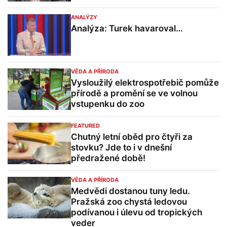
ANALÝZY
Analýza: Turek havaroval…
VĚDA A PŘÍRODA
Vysloužilý elektrospotřebič pomůže
přírodě a promění se ve volnou
vstupenku do zoo
FEATURED
Chutný letní oběd pro čtyři za
stovku? Jde to i v dnešní
předražené době!
VĚDA A PŘÍRODA
Medvědi dostanou tuny ledu.
Pražská zoo chystá ledovou
podívanou i úlevu od tropických
veder