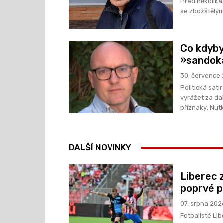
Před několika
se zbožštělým
Co kdyby
»sandok
30. července
Politická satira Diagnóza: Chronická touha opouštět domovské 
vyrážet za dal
přízna
DALŠÍ NOVINKY
Liberec 
poprvé p
07. srpna 202
Fotbalisté Libe