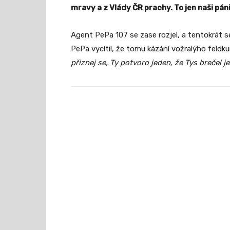
mravy a z Vlády ČR prachy. To jen naši páni
Agent PePa 107 se zase rozjel, a tentokrát s
PePa vycítil, že tomu kázání vožralýho feldku
přiznej se, Ty potvoro jeden, že Tys brečel j