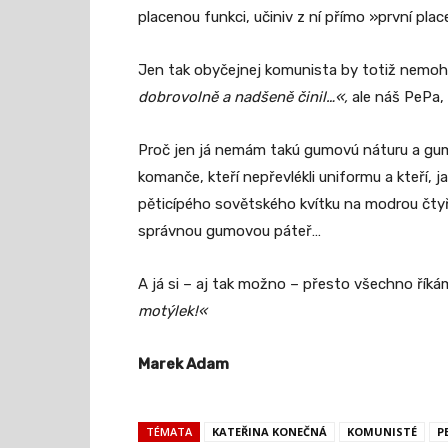
placenou funkci, učiniv z ní přímo »první pl
Jen tak obyčejnej komunista by totiž nemohl
dobrovolně a nadšeně činil…«,
ale náš PePa, t
Proč jen já nemám takú gumovú náturu a gum
komanče, kteří nepřevlékli uniformu a kteří, j
pěticípého sovětského kvítku na modrou čty
správnou gumovou páteř…
A já si – aj tak možno – přesto všechno říká
motýlek!«
Marek Adam
TÉMATA
KATEŘINA KONEČNÁ
KOMUNISTÉ
P