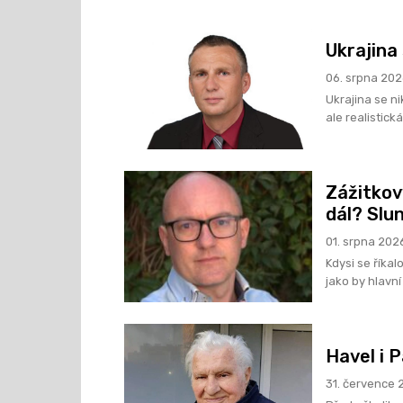
Ukrajina
06. srpna 20
Ukrajina se n
ale realistick
Zážitkov
dál? Slu
01. srpna 202
Kdysi se říka
jako by hlavní
Havel i P
31. července 