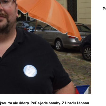
P
jsou to ale údery. PePa jede bomby. Z Hradu táhnou