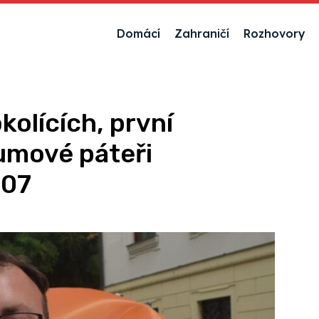
Domácí
Zahraničí
Rozhovory
kolících, první
umové páteři
107