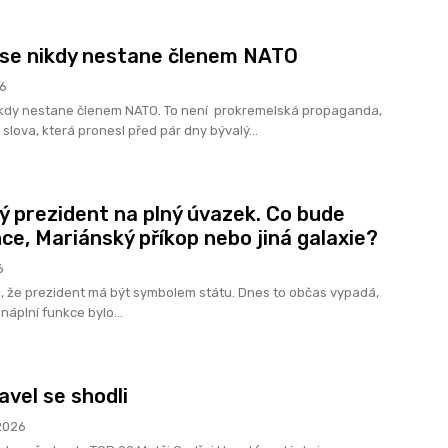
 se nikdy nestane členem NATO
26
ikdy nestane členem NATO. To není prokremelská propaganda,
á slova, která pronesl před pár dny bývalý...
ý prezident na plný úvazek. Co bude
nce, Mariánský příkop nebo jiná galaxie?
6
lo, že prezident má být symbolem státu. Dnes to občas vypadá,
 náplní funkce bylo...
avel se shodli
2026