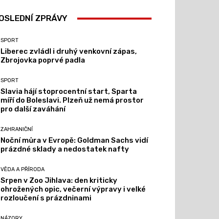
OSLEDNÍ ZPRÁVY
SPORT
Liberec zvládl i druhý venkovní zápas,
Zbrojovka poprvé padla
SPORT
Slavia hájí stoprocentní start, Sparta
míří do Boleslavi. Plzeň už nemá prostor
pro další zaváhání
ZAHRANIČNÍ
Noční můra v Evropě: Goldman Sachs vidí
prázdné sklady a nedostatek nafty
VĚDA A PŘÍRODA
Srpen v Zoo Jihlava: den kriticky
ohrožených opic, večerní výpravy i velké
rozloučení s prázdninami
NÁZORY