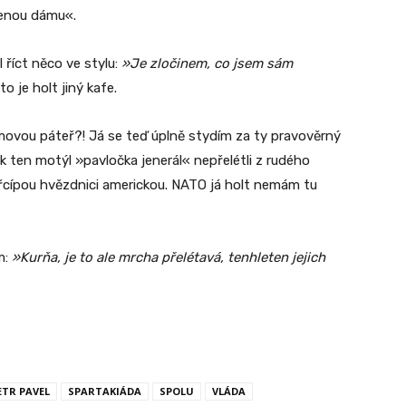
acenou dámu«.
 říct něco ve stylu:
»Je zločinem, co jsem sám
o je holt jiný kafe.
ovou páteř?! Já se teď úplně stydím za ty pravověrný
ak ten motýl »pavločka jenerál« nepřelétli z rudého
řcípou hvězdnici americkou. NATO já holt nemám tu
m:
»Kurňa, je to ale mrcha přelétavá, tenhleten jejich
ETR PAVEL
SPARTAKIÁDA
SPOLU
VLÁDA