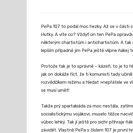
PePa 107 to podal moc hezky. Až se v části c
Hutky. A víte co? Vždyť on ten PePa opravdu 
některým chartistům i antichartistům. A tak
lepším případně jim PePa ještě vlípne ňákej t
Protože tak je to správně – kázeň, to je to h
jak on dokáže říct, že ti komunisti tady učini
rozvědčíkem režimu a hledat »nepřátele ve vl
se musí umět!
Takže prý spartakiáda za moc nestála, zatímco 
socialistickýmu vojákovi, muselo těžce nacvič
vůbec lehký. Tak jí ještě pro sichr přihraje 
závidět. Vlastně PePa s číslem 107 je první 