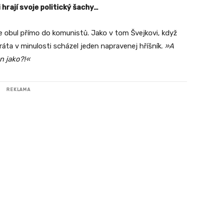
 hrají svoje politický šachy…
e obul přímo do komunistů. Jako v tom Švejkovi, když
ráta v minulosti scházel jeden napravenej hříšník.
»A
en jako?!«
REKLAMA