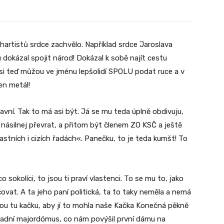
hartistů srdce zachvělo. Například srdce Jaroslava
dokázal spojit národ! Dokázal k sobě najít cestu
 si teď můžou ve jménu lepšolidí SPOLU podat ruce a v
en metál!
lavní. Tak to má asi být. Já se mu teda úplně obdivuju,
li násilnej převrat, a přitom být členem ZO KSČ a ještě
astních i cizích řadách«. Panečku, to je teda kumšt! To
sokolíci, to jsou ti praví vlastenci. To se mu to, jako
ovat. A ta jeho paní politická, ta to taky neměla a nemá
ňákou tu kačku, aby jí to mohla naše Kačka Konečná pěkně
hradní majordómus, co nám povýšil první dámu na