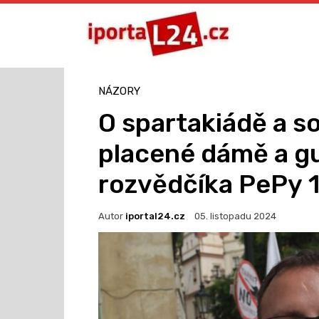
NÁZORY
O spartakiádě a so
placené dámě a g
rozvědčíka PePy 
Autor
iportal24.cz
05. listopadu 2024