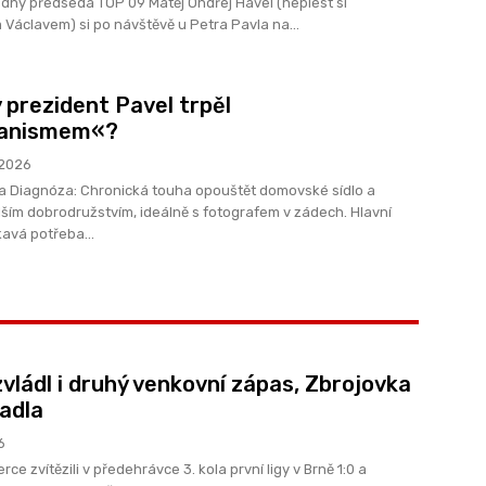
 dny předseda TOP 09 Matěj Ondřej Havel (neplést si
 Václavem) si po návštěvě u Petra Pavla na...
 prezident Pavel trpěl
anismem«?
 2026
sídlo a
ším dobrodružstvím, ideálně s fotografem v zádech. Hlavní
ky: Nutkavá potřeba...
zvládl i druhý venkovní zápas, Zbrojovka
adla
6
rce zvítězili v předehrávce 3. kola první ligy v Brně 1:0 a