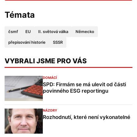
Témata
čsmf
EU
II. světová válka
Německo
přepisování historie
SSSR
VYBRALI JSME PRO VÁS
DOMÁCÍ
SPD: Firmám se má ulevit od části
povinného ESG reportingu
NÁZORY
Rozhodnutí, které není vykonatelné