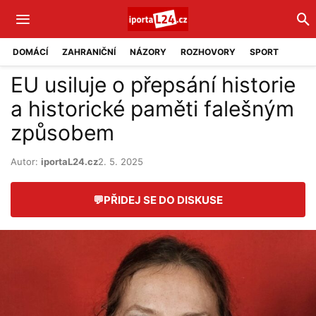
DOMÁCÍ
ZAHRANIČNÍ
NÁZORY
ROZHOVORY
SPORT
EU usiluje o přepsání historie
a historické paměti falešným
způsobem
Autor:
iportaL24.cz
2. 5. 2025
💬
PŘIDEJ SE DO DISKUSE