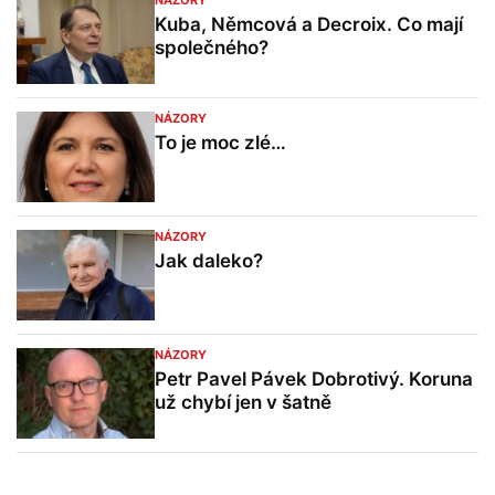
NÁZORY
Kuba, Němcová a Decroix. Co mají
společného?
NÁZORY
To je moc zlé…
NÁZORY
Jak daleko?
NÁZORY
Petr Pavel Pávek Dobrotivý. Koruna
už chybí jen v šatně