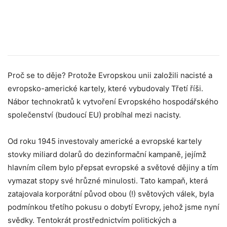
Proč se to děje? Protože Evropskou unii založili nacisté a
evropsko-americké kartely, které vybudovaly Třetí říši.
Nábor technokratů k vytvoření Evropského hospodářského
společenství (budoucí EU) probíhal mezi nacisty.
Od roku 1945 investovaly americké a evropské kartely
stovky miliard dolarů do dezinformační kampaně, jejímž
hlavním cílem bylo přepsat evropské a světové dějiny a tím
vymazat stopy své hrůzné minulosti. Tato kampaň, která
zatajovala korporátní původ obou (!) světových válek, byla
podmínkou třetího pokusu o dobytí Evropy, jehož jsme nyní
svědky. Tentokrát prostřednictvím politických a