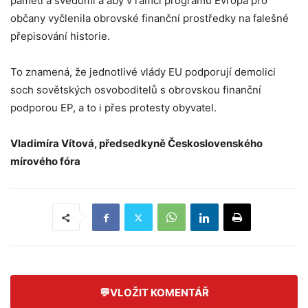
paměti a svědomí a aby v rámci programu Evropa pro
občany vyčlenila obrovské finanční prostředky na falešné
přepisování historie.
To znamená, že jednotlivé vlády EU podporují demolici
soch sovětských osvoboditelů s obrovskou finanční
podporou EP, a to i přes protesty obyvatel.
Vladimíra Vítová, předsedkyně Československého
mírového fóra
💬
VLOŽIT KOMENTÁŘ