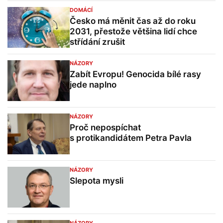
DOMÁCÍ
Česko má měnit čas až do roku
2031, přestože většina lidí chce
střídání zrušit
NÁZORY
Zabít Evropu! Genocida bílé rasy
jede naplno
NÁZORY
Proč nepospíchat
s protikandidátem Petra Pavla
NÁZORY
Slepota mysli