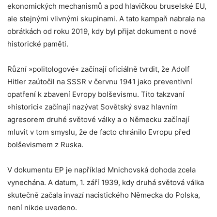
ekonomických mechanismů a pod hlavičkou bruselské EU,
ale stejnými vlivnými skupinami. A tato kampaň nabrala na
obrátkách od roku 2019, kdy byl přijat dokument o nové
historické paměti.
Různí »politologové« začínají oficiálně tvrdit, že Adolf
Hitler zaútočil na SSSR v červnu 1941 jako preventivní
opatření k zbavení Evropy bolševismu. Tito takzvaní
»historici« začínají nazývat Sovětský svaz hlavním
agresorem druhé světové války a o Německu začínají
mluvit v tom smyslu, že de facto chránilo Evropu před
bolševismem z Ruska.
V dokumentu EP je například Mnichovská dohoda zcela
vynechána. A datum, 1. září 1939, kdy druhá světová válka
skutečně začala invazí nacistického Německa do Polska,
není nikde uvedeno.