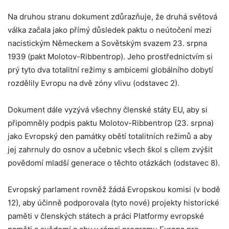
Na druhou stranu dokument zdůrazňuje, že druhá světová
válka začala jako přímý důsledek paktu o neútočení mezi
nacistickým Německem a Sovětským svazem 23. srpna
1939 (pakt Molotov-Ribbentrop). Jeho prostřednictvím si
prý tyto dva totalitní režimy s ambicemi globálního dobytí
rozdělily Evropu na dvě zóny vlivu (odstavec 2).
Dokument dále vyzývá všechny členské státy EU, aby si
připomněly podpis paktu Molotov-Ribbentrop (23. srpna)
jako Evropský den památky obětí totalitních režimů a aby
jej zahrnuly do osnov a učebnic všech škol s cílem zvýšit
povědomí mladší generace o těchto otázkách (odstavec 8).
Evropský parlament rovněž žádá Evropskou komisi (v bodě
12), aby účinně podporovala (tyto nové) projekty historické
paměti v členských státech a práci Platformy evropské