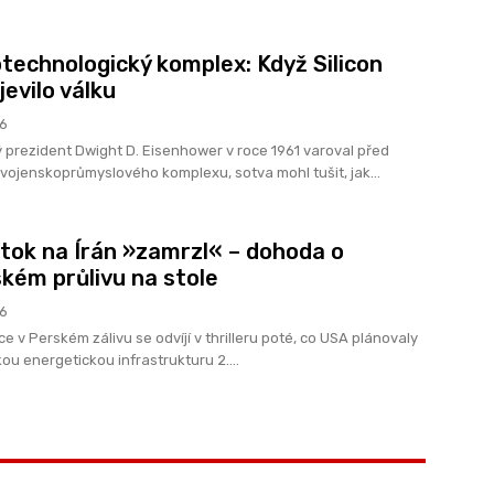
technologický komplex: Když Silicon
jevilo válku
26
 prezident Dwight D. Eisenhower v roce 1961 varoval před
 vojenskoprůmyslového komplexu, sotva mohl tušit, jak...
tok na Írán »zamrzl« – dohoda o
ém průlivu na stole
26
e v Perském zálivu se odvíjí v thrilleru poté, co USA plánovaly
ou energetickou infrastrukturu 2....