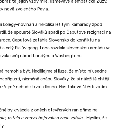
obraz té jejich vždy milé, usměvavé a empatické Zůzy,
nty nově zvoleného Pavla…
i kolegy-novináři a několika letitými kamarády zpod
stili, že spoustě Slováků spadl po Čaputové rezignaci na
 srdce. Čaputová zatáhla Slovensko do konfliktu na
á a celý Fialův gang. I ona rozdala slovenskou armádu ve
ovala svůj národ Londýnu a Washingtonu.
á nemohla být. Nedělejme si iluze, že místo ní usedne
epřipustí, nicméně chápu Slováky, že si náležitě chtějí
ozřejmě nebude trvat dlouho. Nás takové štěstí zatím
čně by krvácela z oněch otevřených ran přímo na
ala, vstala a znovu bojovala a zase vstala…
Myslím, že
ly.