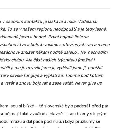
 v osobním kontaktu je laskavá a milá. Vzdělaná,
zká. To se v našem regionu neodpouští a je tedy jasné,
zklamaná jsem a hodně. První bojová linie se
 všechno štve a bolí, krvácíme z otevřených ran a máme
ebezáchovy zmizet někam hodně daleko… Ne, nechodím
lidsky chápu. Ale část našich trýznitelů (možná i
li jsme jí, otrávili jsme ji, vyděsili jsme jí, ponížili
 který skvěle funguje a vyplatí se. Topíme pod kotlem
 a vstát a znovu bojovat a zase vstát. Never give up
ěkem jsou si blízké – té slovenské bylo padesát před pár
sobě mají také vizuálně a hlavně – jsou řízeny stejným
bodu mrazu a dál padá pod nulu, i když průzkumy se