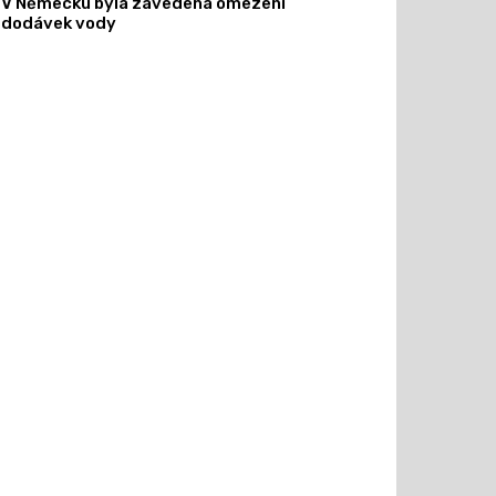
V Německu byla zavedena omezení
dodávek vody