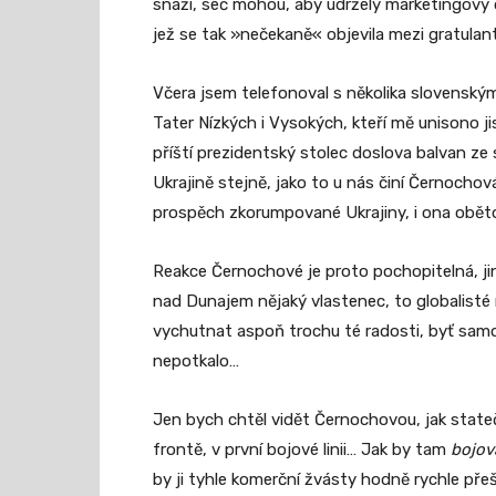
snaží, seč mohou, aby udržely marketingový 
jež se tak »nečekaně« objevila mezi gratula
Včera jsem telefonoval s několika slovenským
Tater Nízkých i Vysokých, kteří mě unisono ji
příští prezidentský stolec doslova balvan ze
Ukrajině stejně, jako to u nás činí Černochov
prospěch zkorumpované Ukrajiny, i ona obět
Reakce Černochové je proto pochopitelná, jin
nad Dunajem nějaký vlastenec, to globalisté n
vychutnat aspoň trochu té radosti, byť sam
nepotkalo…
Jen bych chtěl vidět Černochovou, jak state
frontě, v první bojové linii… Jak by tam
bojov
by ji tyhle komerční žvásty hodně rychle přeš