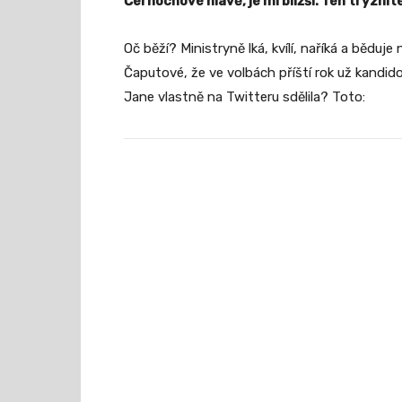
Černochové hlavě, je mi bližší. Ten trýznite
Oč běží? Ministryně lká, kvílí, naříká a běd
Čaputové, že ve volbách příští rok už kandid
Jane vlastně na Twitteru sdělila? Toto: