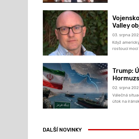
Vojensko
Valley ob
03. srpna 20
Když americký
rostoucí mocí
Trump: Ú
Hormuzsk
02. srpna 20
Válečná situac
útok na íránsk
DALŠÍ NOVINKY