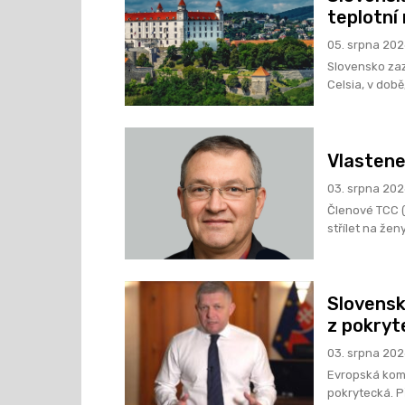
teplotní
05. srpna 20
Slovensko zaz
Celsia, v době
Vlastene
03. srpna 20
Členové TCC (
střílet na žen
Slovensk
z pokryt
03. srpna 20
Evropská komi
po