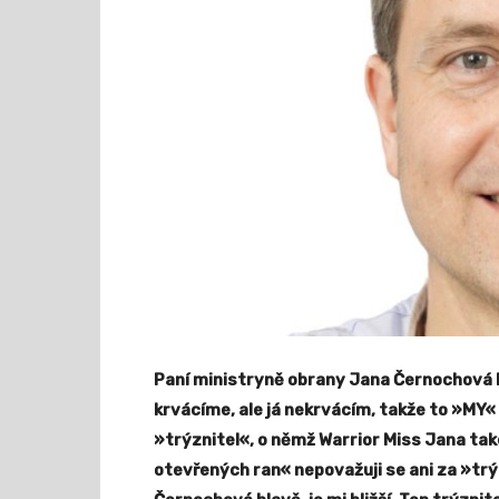
Paní ministryně obrany Jana Černochová 
krvácíme, ale já nekrvácím, takže to »MY« n
»trýznitel«, o němž Warrior Miss Jana také
otevřených ran« nepovažuji se ani za »trýz