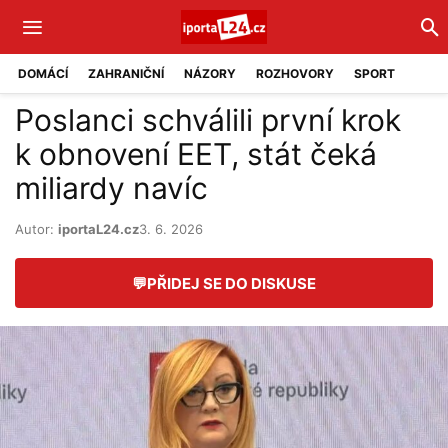
DOMÁCÍ
ZAHRANIČNÍ
NÁZORY
ROZHOVORY
SPORT
Poslanci schválili první krok
k obnovení EET, stát čeká
miliardy navíc
Autor:
iportaL24.cz
3. 6. 2026
💬
PŘIDEJ SE DO DISKUSE