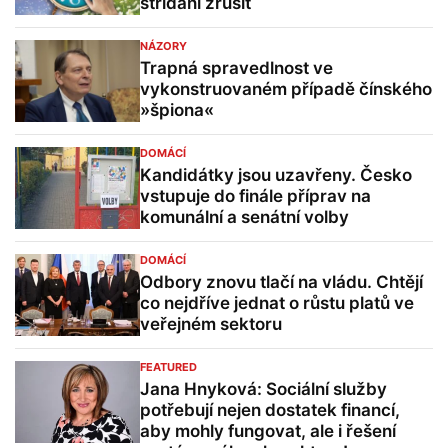
střídání zrušit
NÁZORY
Trapná spravedlnost ve
vykonstruovaném případě čínského
»špiona«
DOMÁCÍ
Kandidátky jsou uzavřeny. Česko
vstupuje do finále příprav na
komunální a senátní volby
DOMÁCÍ
Odbory znovu tlačí na vládu. Chtějí
co nejdříve jednat o růstu platů ve
veřejném sektoru
FEATURED
Jana Hnyková: Sociální služby
potřebují nejen dostatek financí,
aby mohly fungovat, ale i řešení