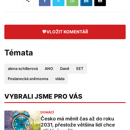
💬
VLOŽIT KOMENTÁŘ
Témata
alena schillerová
ANO
Daně
EET
Poslanecká sněmovna
vláda
VYBRALI JSME PRO VÁS
DOMÁCÍ
Česko má měnit čas až do roku
2031, přestože většina lidí chce