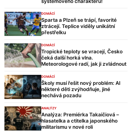
systémového charakteru!
DOMÁCÍ
Sparta a Plzeň se trápí, favorité
ztrácejí. Teplice viděly unikátní
přestřelku
DOMÁCÍ
Tropické teploty se vracejí, Česko
čeká další horká vlna.
Meteorologové radí, jak ji zvládnout
DOMÁCÍ
Školy musí řešit nový problém: AI
některé děti zvýhodňuje, jiné
nechává pozadu
ANALÝZY
Analýza: Premiérka Takaičiová –
hlasatelka a ctitelka japonského
militarismu v nové roli