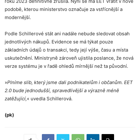
roku 2023 definitivně zrušila. Nyní se má EET vrátit v nové
podobě, kterou ministerstvo označuje za vstřícnější a
modernější.
Podle Schillerové stát ani nadále nebude sledovat obsah
jednotlivých nákupů. Evidence se má týkat pouze
základních údajů o transakci, tedy její výše, času a místa
uskutečnění. Ministryně zároveň ujistila poslance, že nová
verze systému je v řadě ohledů mírnější než ta původní.
»
Plníme slib, který jsme dali podnikatelům i občanům. EET
2.0 bude jednodušší, spravedlivější a výrazně méně
zatěžující,
« uvedla Schillerová.
(pk)