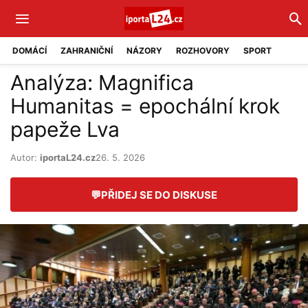
DOMÁCÍ
ZAHRANIČNÍ
NÁZORY
ROZHOVORY
SPORT
Analýza: Magnifica
Humanitas = epochální krok
papeže Lva
Autor:
iportaL24.cz
26. 5. 2026
💬
PŘIDEJ SE DO DISKUSE