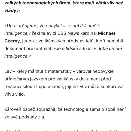
velkých technologických firem, které mají ‚větší vliv než
vlády‘.
«
»Upozorňujeme, že encyklika se netýká umělé
inteligence,«
řekl televizi CBS News kardinál
Michael
Czerny
, jeden z vatikánských představitelů, kteří pomohli
dokument prezentovat. »
Je o lidské situaci v době umělé
inteligence.«
Lev – který má titul z matematiky – varoval neobvykle
přímočarým jazykem pro vatikánský dokument před
rostoucí silou IT společností, jejichž vliv může konkurovat
vlivu vlád.
Zároveň papež zdůraznil, že technologie sama o sobě není
ze své podstaty zlá.