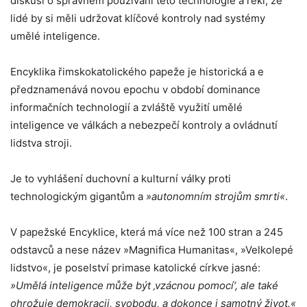
diskusi o správném používání této technologie a řekl, že
lidé by si měli udržovat klíčové kontroly nad systémy
umělé inteligence.
Encyklika řimskokatolického papeže je historická a e
předznamenává novou epochu v období dominance
informačních technologií a zvláště využití umělé
inteligence ve válkách a nebezpečí kontroly a ovládnutí
lidstva stroji.
Je to vyhlášení duchovní a kulturní války proti
technologickým gigantům a
»autonomním strojům smrti«
.
V papežské Encyklice, která má více než 100 stran a 245
odstavců a nese název »Magnifica Humanitas«, »Velkolepé
lidstvo«, je poselství primase katolické církve jasné:
»Umělá inteligence může být ‚vzácnou pomocí‘, ale také
ohrožuje demokracii, svobodu, a dokonce i samotný život.«