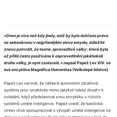
»Dnes je více než kdy jindy, aniž by bylo dotčeno právo
na sebeobranu v nejpřísnějším slova smyslu, důležité
znovu potvrdit, že teorie ‚spravedlivé války‘, která byla
až příliš často používána k ospravedlnění jakéhokoli
druhu války, je nyní zastaralá,«
napsal Papež Lev XIV.
ve
své encyklice Magnifica Humanitas (Velkolepé lidstvo)
.
Papež Lev varoval, že některé autonomní zbraňové
systémy jsou
»prakticky mimo jakýkoli lidský dosah«
k
ovládání, když představoval svou encykliku o rizicích
systémů umělé inteligence. Papež uvedl, že katolická
církev chce spolupracovat s vývojáři umělé inteligence na