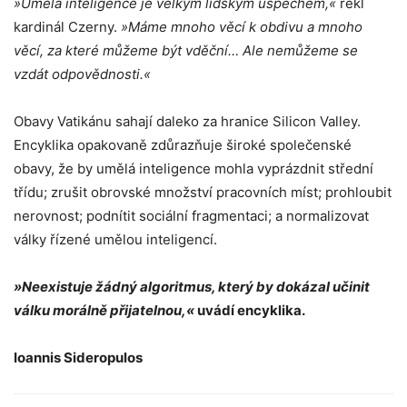
»Umělá inteligence je velkým lidským úspěchem,«
řekl
kardinál Czerny.
»Máme mnoho věcí k obdivu a mnoho
věcí, za které můžeme být vděční… Ale nemůžeme se
vzdát odpovědnosti.«
Obavy Vatikánu sahají daleko za hranice Silicon Valley.
Encyklika opakovaně zdůrazňuje široké společenské
obavy, že by umělá inteligence mohla ⁠vyprázdnit střední
třídu; ⁠zrušit obrovské množství pracovních míst; ⁠prohloubit
nerovnost; podnítit sociální fragmentaci; a normalizovat
války řízené umělou inteligencí.
»Neexistuje žádný algoritmus, který by dokázal učinit
válku morálně přijatelnou,«
uvádí encyklika.
Ioannis Sideropulos