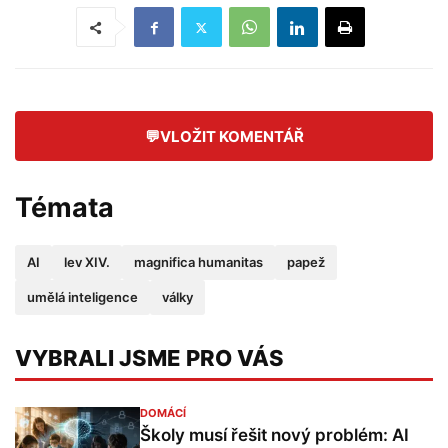
💬
VLOŽIT KOMENTÁŘ
Témata
AI
lev XIV.
magnifica humanitas
papež
umělá inteligence
války
VYBRALI JSME PRO VÁS
DOMÁCÍ
Školy musí řešit nový problém: AI