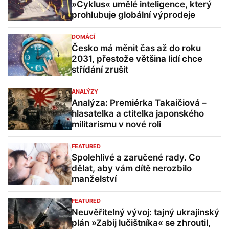
»Cyklus« umělé inteligence, který
prohlubuje globální výprodeje
DOMÁCÍ
Česko má měnit čas až do roku
2031, přestože většina lidí chce
střídání zrušit
ANALÝZY
Analýza: Premiérka Takaičiová –
hlasatelka a ctitelka japonského
militarismu v nové roli
FEATURED
Spolehlivé a zaručené rady. Co
dělat, aby vám dítě nerozbilo
manželství
FEATURED
Neuvěřitelný vývoj: tajný ukrajinský
plán »Zabij lučištníka« se zhroutil,