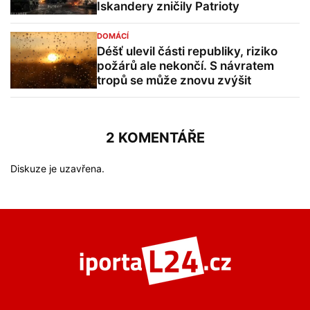
Iskandery zničily Patrioty
DOMÁCÍ
Déšť ulevil části republiky, riziko
požárů ale nekončí. S návratem
tropů se může znovu zvýšit
2 KOMENTÁŘE
Diskuze je uzavřena.