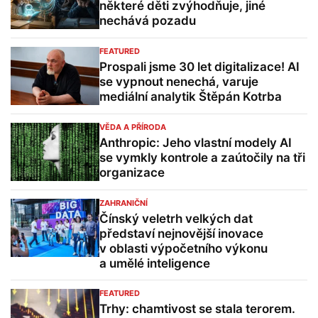
některé děti zvýhodňuje, jiné
nechává pozadu
FEATURED
Prospali jsme 30 let digitalizace! AI
se vypnout nenechá, varuje
mediální analytik Štěpán Kotrba
VĚDA A PŘÍRODA
Anthropic: Jeho vlastní modely AI
se vymkly kontrole a zaútočily na tři
organizace
ZAHRANIČNÍ
Čínský veletrh velkých dat
představí nejnovější inovace
v oblasti výpočetního výkonu
a umělé inteligence
FEATURED
Trhy: chamtivost se stala terorem.